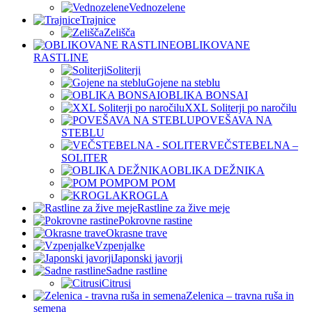
Vednozelene
Trajnice
Zelišča
OBLIKOVANE
RASTLINE
Soliterji
Gojene na steblu
OBLIKA BONSAI
XXL Soliterji po naročilu
POVEŠAVA NA
STEBLU
VEČSTEBELNA –
SOLITER
OBLIKA DEŽNIKA
POM POM
KROGLA
Rastline za žive meje
Pokrovne rastine
Okrasne trave
Vzpenjalke
Japonski javorji
Sadne rastline
Citrusi
Zelenica – travna ruša in
semena