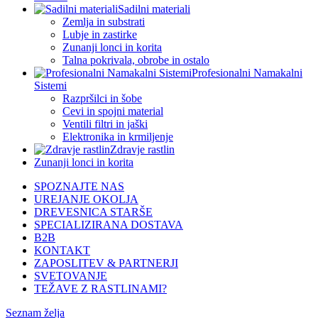
Sadilni materiali
Zemlja in substrati
Lubje in zastirke
Zunanji lonci in korita
Talna pokrivala, obrobe in ostalo
Profesionalni Namakalni
Sistemi
Razpršilci in šobe
Cevi in spojni material
Ventili filtri in jaški
Elektronika in krmiljenje
Zdravje rastlin
Zunanji lonci in korita
SPOZNAJTE NAS
UREJANJE OKOLJA
DREVESNICA STARŠE
SPECIALIZIRANA DOSTAVA
B2B
KONTAKT
ZAPOSLITEV & PARTNERJI
SVETOVANJE
TEŽAVE Z RASTLINAMI?
Seznam želja