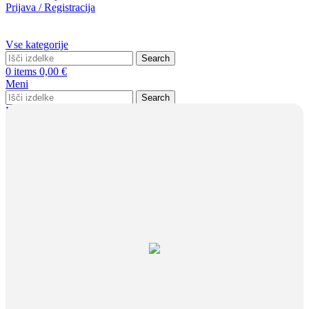
Prijava / Registracija
Vse kategorije
Search
0
items
0,00
€
Meni
Search
Prijava / Registracija