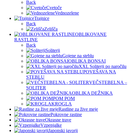
Back
Cvetoče
Vednozelene
Trajnice
Back
Zelišča
OBLIKOVANE
RASTLINE
Back
Soliterji
Gojene na steblu
OBLIKA BONSAI
XXL Soliterji po naročilu
POVEŠAVA NA
STEBLU
VEČSTEBELNA –
SOLITER
OBLIKA DEŽNIKA
POM POM
KROGLA
Rastline za žive meje
Pokrovne rastine
Okrasne trave
Vzpenjalke
Japonski javorji