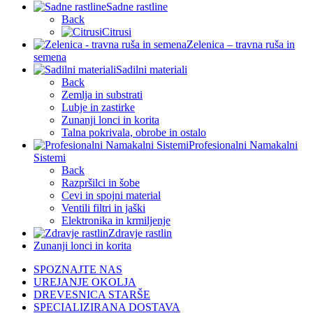
Sadne rastline
Back
Citrusi
Zelenica – travna ruša in
semena
Sadilni materiali
Back
Zemlja in substrati
Lubje in zastirke
Zunanji lonci in korita
Talna pokrivala, obrobe in ostalo
Profesionalni Namakalni
Sistemi
Back
Razpršilci in šobe
Cevi in spojni material
Ventili filtri in jaški
Elektronika in krmiljenje
Zdravje rastlin
Zunanji lonci in korita
SPOZNAJTE NAS
UREJANJE OKOLJA
DREVESNICA STARŠE
SPECIALIZIRANA DOSTAVA