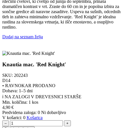
rdečimi cvetovi, ki cvetijo od junija do septembra, prinaša
dramatičen kontrast v vrt. Zraste do 60 cm in je popolna izbira za
sončne gredice ali naravne zasaditve. Uspeva na sušnih, odcednih
tleh in zahteva minimalno vzdrževanje. ‘Red Knight’ je idealna
rastlina za slovenskega vrtnarja, ki išče enostavno, a osupljivo
rastlino.
Dodaj na seznam želja
Knautia mac. 'Red Knight'
SKU:
202243
D14
•
RAVNOKAR PRODANO
Dobava: 1–5 dni
ℹ️ NA ZALOGI V DREVESNICI STARŠE
Min. količina:
1 kos
4,90
€
Predvidena zaloga:
0
Ni dobavljivo
V košarici:
0
Košarica
–
+