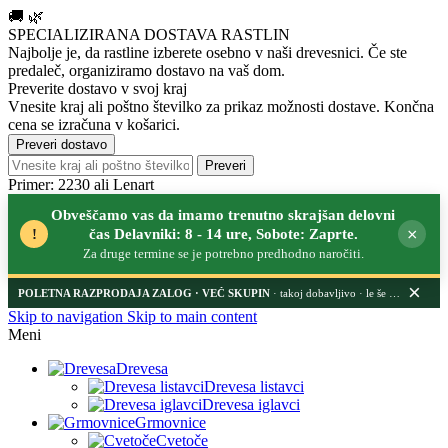
🚚
🌿
SPECIALIZIRANA DOSTAVA RASTLIN
Najbolje je, da rastline izberete osebno v naši drevesnici.
Če ste
predaleč, organiziramo dostavo na vaš dom.
Preverite dostavo v svoj kraj
Vnesite kraj ali poštno številko za prikaz možnosti dostave. Končna
cena se izračuna v košarici.
Preveri dostavo
Preveri
Primer: 2230 ali Lenart
Obveščamo vas da imamo trenutno skrajšan delovni
×
!
čas Delavniki: 8 - 14 ure, Sobote: Zaprte.
Za druge termine se je potrebno predhodno naročiti.
×
POLETNA RAZPRODAJA ZALOG
· takoj dobavljivo · le še nekaj dni
Skip to navigation
Skip to main content
Meni
Drevesa
Drevesa listavci
Drevesa iglavci
Grmovnice
Cvetoče