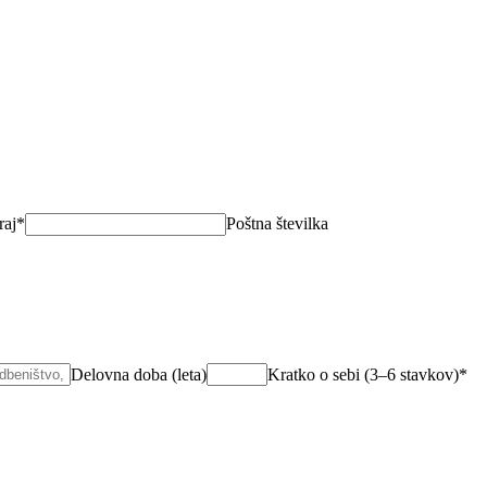
raj*
Poštna številka
Delovna doba (leta)
Kratko o sebi (3–6 stavkov)*