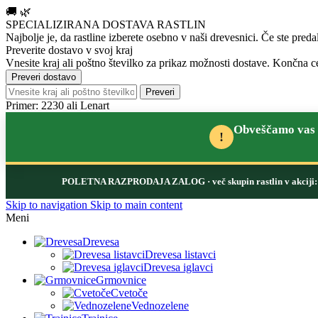
🚚
🌿
SPECIALIZIRANA DOSTAVA RASTLIN
Najbolje je, da rastline izberete osebno v naši drevesnici.
Če ste preda
Preverite dostavo v svoj kraj
Vnesite kraj ali poštno številko za prikaz možnosti dostave. Končna ce
Preveri dostavo
Preveri
Primer: 2230 ali Lenart
Obveščamo vas d
!
POLETNA RAZPRODAJA ZALOG
· več skupin rastlin v akcij
Skip to navigation
Skip to main content
Meni
Drevesa
Drevesa listavci
Drevesa iglavci
Grmovnice
Cvetoče
Vednozelene