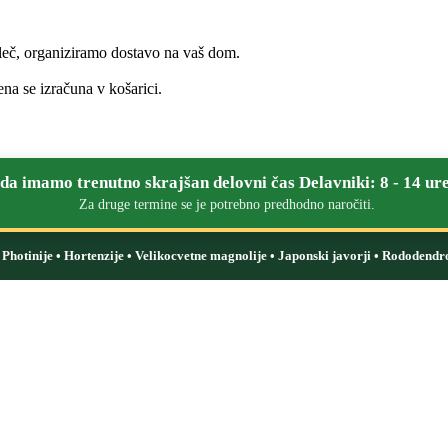
leč, organiziramo dostavo na vaš dom.
na se izračuna v košarici.
a imamo trenutno skrajšan delovni čas Delavniki: 8 - 14 ure
Za druge termine se je potrebno predhodno naročiti.
i: Photinije • Hortenzije • Velikocvetne magnolije • Japonski javorji • Rododendr