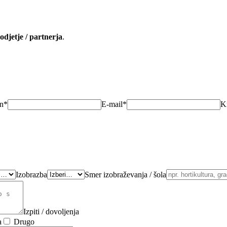
odjetje / partnerja
.
on*
E-mail*
K
Izobrazba
Smer izobraževanja / šola
Izpiti / dovoljenja
a
Drugo