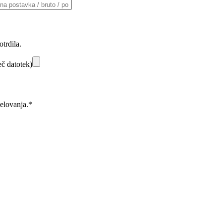
trdila.
č datotek)
elovanja.*