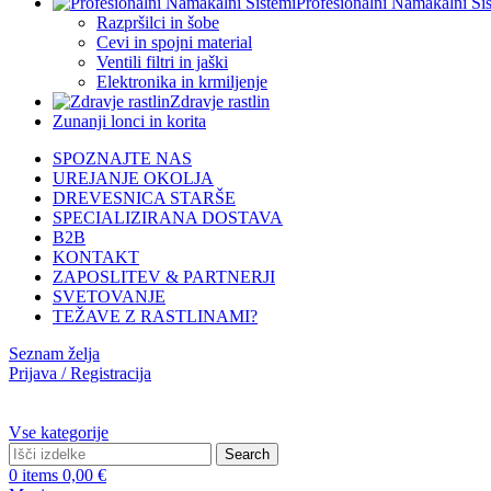
Profesionalni Namakalni Si
Razpršilci in šobe
Cevi in spojni material
Ventili filtri in jaški
Elektronika in krmiljenje
Zdravje rastlin
Zunanji lonci in korita
SPOZNAJTE NAS
UREJANJE OKOLJA
DREVESNICA STARŠE
SPECIALIZIRANA DOSTAVA
B2B
KONTAKT
ZAPOSLITEV & PARTNERJI
SVETOVANJE
TEŽAVE Z RASTLINAMI?
Seznam želja
Prijava / Registracija
Vse kategorije
Search
0
items
0,00
€