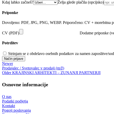
Kdaj lahko začneš?
Želja glede plačila (opcijsko)
Priponke
Dovoljeno: PDF, JPG, PNG, WEBP. Priporočeno: CV + morebitna po
CV (PDF)
Dodatne priponke (ve
Potrditev
Strinjam se z obdelavo osebnih podatkov za namen zaposlitve/sod
Način prijave
Newer
Prodajalec / Svetovalec v prodaji (m/ž)
Older
KRAJINSKI ARHITEKTI – ZUNANJI PARTNERJI
Osnovne informacije
O nas
Podatki podjetja
Kontakt
Pogoji poslovanja