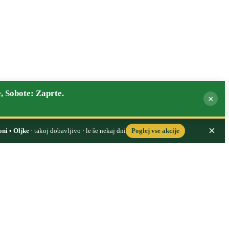
, Sobote: Zaprte.
×
×
oni • Oljke
· takoj dobavljivo · le še nekaj dni
Poglej vse akcije