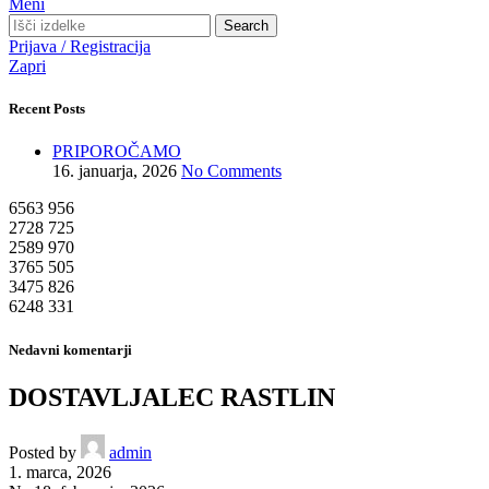
Meni
Search
Prijava / Registracija
Zapri
Recent Posts
PRIPOROČAMO
16. januarja, 2026
No Comments
6563
956
2728
725
2589
970
3765
505
3475
826
6248
331
Nedavni komentarji
DOSTAVLJALEC RASTLIN
Posted by
admin
1. marca, 2026