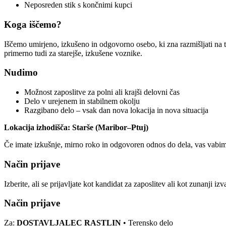
Neposreden stik s končnimi kupci
Koga iščemo?
Iščemo umirjeno, izkušeno in odgovorno osebo, ki zna razmišljati na te
primerno tudi za starejše, izkušene voznike.
Nudimo
Možnost zaposlitve za polni ali krajši delovni čas
Delo v urejenem in stabilnem okolju
Razgibano delo – vsak dan nova lokacija in nova situacija
Lokacija izhodišča: Starše (Maribor–Ptuj)
Če imate izkušnje, mirno roko in odgovoren odnos do dela, vas vabimo
Način prijave
Izberite, ali se prijavljate kot kandidat za zaposlitev ali kot zunanji iz
Način prijave
Za:
DOSTAVLJALEC RASTLIN
• Terensko delo