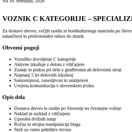
Na 18. februarja, 2026
VOZNIK C KATEGORIJE – SPECIALIZ
Za dostavo dreves, večjih rastlin in hortikulturnega materiala po Slo
natančnost in profesionalen odnos do strank.
Obvezni pogoji
Vozniško dovoljenje C kategorije
Aktivne izkušnje z delom z viličarjem
Znanje in praksa pri delu z gradbenimi ali delovnimi stroji
Najmanj 5 let delovnih izkušenj
Samostojnost, zanesljivost in umirjenost
Urejena komunikacija v slovenskem jeziku
Opis dela
Dostava dreves in rastlin po Sloveniji ter čezmejne vožnje
Naklad in razklad z viličarjem
Uporaba dvižnih ramp
Ročna in strojna manipulacija blaga
Skrb za varno pritrditev tovora