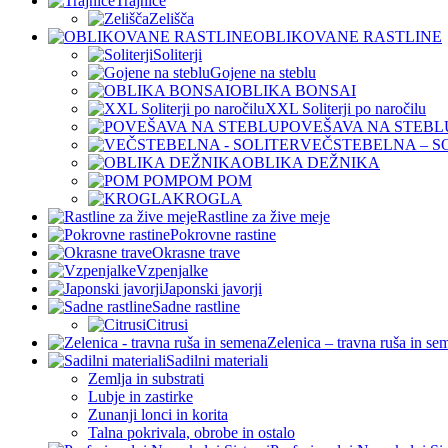
Trajnice
Zelišča
OBLIKOVANE RASTLINE
Soliterji
Gojene na steblu
OBLIKA BONSAI
XXL Soliterji po naročilu
POVEŠAVA NA STEBL
VEČSTEBELNA – S
OBLIKA DEŽNIKA
POM POM
KROGLA
Rastline za žive meje
Pokrovne rastine
Okrasne trave
Vzpenjalke
Japonski javorji
Sadne rastline
Citrusi
Zelenica – travna ruša in se
Sadilni materiali
Zemlja in substrati
Lubje in zastirke
Zunanji lonci in korita
Talna pokrivala, obrobe in ostalo