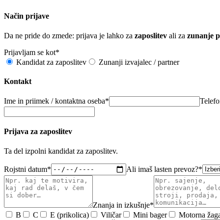
Način prijave
Da ne pride do zmede: prijava je lahko za
zaposlitev
ali za
zunanje p
Prijavljam se kot*
Kandidat za zaposlitev
Zunanji izvajalec / partner
Kontakt
Ime in priimek / kontaktna oseba*
Telef
Prijava za zaposlitev
Ta del izpolni kandidat za zaposlitev.
Rojstni datum*
Ali imaš lasten prevoz?*
Znanja in izkušnje*
B
C
E (prikolica)
Viličar
Mini bager
Motorna žag