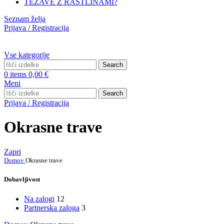
TEŽAVE Z RASTLINAMI?
Seznam želja
Prijava / Registracija
Vse kategorije
Search
0
items
0,00
€
Meni
Search
Prijava / Registracija
Okrasne trave
Zapri
Domov
Okrasne trave
Dobavljivost
Na zalogi
12
Partnerska zaloga
3