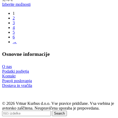
izdelka
Ta
Izberite možnosti
izdelek
1
ima
2
več
3
različic.
4
Možnosti
5
lahko
6
izberete
→
na
strani
izdelka
Osnovne informacije
O nas
Podatki podjetja
Kontakt
Pogoji poslovanja
Dostava in vračila
© 2026 Vrtnar Kurbus d.o.o. Vse pravice pridržane. Vsa vsebina je
avtorsko zaščitena. Neupravičena uporaba je prepovedana.
Search