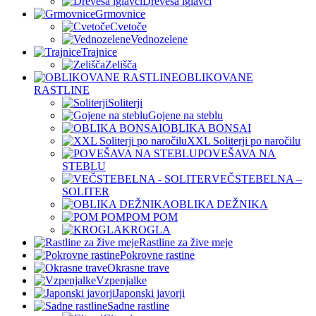
Drevesa iglavci
Grmovnice
Cvetoče
Vednozelene
Trajnice
Zelišča
OBLIKOVANE
RASTLINE
Soliterji
Gojene na steblu
OBLIKA BONSAI
XXL Soliterji po naročilu
POVEŠAVA NA
STEBLU
VEČSTEBELNA –
SOLITER
OBLIKA DEŽNIKA
POM POM
KROGLA
Rastline za žive meje
Pokrovne rastine
Okrasne trave
Vzpenjalke
Japonski javorji
Sadne rastline