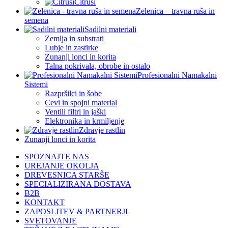
Citrusi
Zelenica – travna ruša in
semena
Sadilni materiali
Zemlja in substrati
Lubje in zastirke
Zunanji lonci in korita
Talna pokrivala, obrobe in ostalo
Profesionalni Namakalni
Sistemi
Razpršilci in šobe
Cevi in spojni material
Ventili filtri in jaški
Elektronika in krmiljenje
Zdravje rastlin
Zunanji lonci in korita
SPOZNAJTE NAS
UREJANJE OKOLJA
DREVESNICA STARŠE
SPECIALIZIRANA DOSTAVA
B2B
KONTAKT
ZAPOSLITEV & PARTNERJI
SVETOVANJE