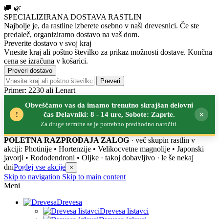
🚚
🌿
SPECIALIZIRANA DOSTAVA RASTLIN
Najbolje je, da rastline izberete osebno v naši drevesnici.
Če ste
predaleč, organiziramo dostavo na vaš dom.
Preverite dostavo v svoj kraj
Vnesite kraj ali poštno številko za prikaz možnosti dostave. Končna
cena se izračuna v košarici.
Preveri dostavo
Preveri
Primer: 2230 ali Lenart
Obveščamo vas da imamo trenutno skrajšan delovni
×
!
čas Delavniki: 8 - 14 ure, Sobote: Zaprte.
Za druge termine se je potrebno predhodno naročiti.
POLETNA RAZPRODAJA ZALOG
· več skupin rastlin v
akciji: Photinije • Hortenzije • Velikocvetne magnolije • Japonski
javorji • Rododendroni • Oljke
· takoj dobavljivo · le še nekaj
dni
Poglej vse akcije
×
Skip to navigation
Skip to main content
Meni
Drevesa
Drevesa listavci