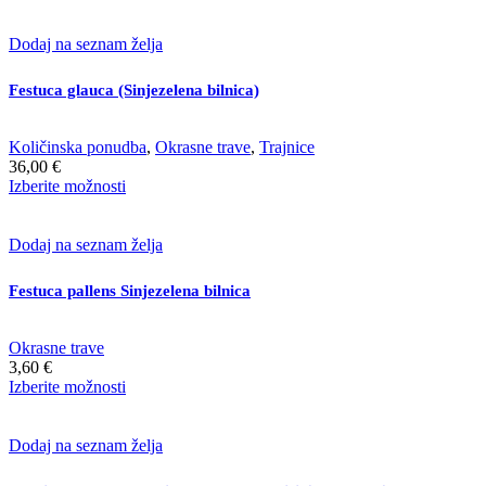
izdelek
ima
več
Dodaj na seznam želja
različic.
Možnosti
Festuca glauca (Sinjezelena bilnica)
lahko
izberete
na
Količinska ponudba
,
Okrasne trave
,
Trajnice
strani
36,00
€
izdelka
Ta
Izberite možnosti
izdelek
ima
več
Dodaj na seznam želja
različic.
Možnosti
Festuca pallens Sinjezelena bilnica
lahko
izberete
na
Okrasne trave
strani
3,60
€
izdelka
Ta
Izberite možnosti
izdelek
ima
več
Dodaj na seznam želja
različic.
Možnosti