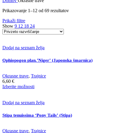
Domov
Okrasne trave
Prikazovanje 1–12 od 69 rezultatov
Prikaži filtre
Show
9
12
18
24
Dodaj na seznam želja
Ophiopogon plan.’Niger’ (Japonska šmarnica)
Okrasne trave
,
Trajnice
6,60
€
Ta
Izberite možnosti
izdelek
ima
več
Dodaj na seznam želja
različic.
Možnosti
Stipa tenuissima ‘Pony Tails’ (Stipa)
lahko
izberete
na
Okrasne trave
,
Trajnice