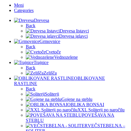
Meni
Categories
Drevesa
Back
Drevesa listavci
Drevesa iglavci
Grmovnice
Back
Cvetoče
Vednozelene
Trajnice
Back
Zelišča
OBLIKOVANE
RASTLINE
Back
Soliterji
Gojene na steblu
OBLIKA BONSAI
XXL Soliterji po naročilu
POVEŠAVA NA
STEBLU
VEČSTEBELNA –
SOLITER