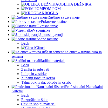
OBLIKA DEŽNIKA
POM POM
KROGLA
Rastline za žive meje
Pokrovne rastine
Okrasne trave
Vzpenjalke
Japonski javorji
Sadne rastline
Back
Citrusi
Zelenica – travna ruša in
semena
Sadilni materiali
Back
Zemlja in substrati
Lubje in zastirke
Zunanji lonci in korita
Talna pokrivala, obrobe in ostalo
Profesionalni Namakalni
Sistemi
Back
Razpršilci in šobe
Cevi in spojni material