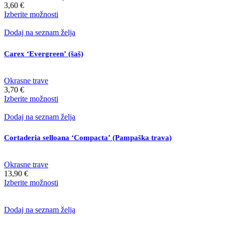
strani
3,60
€
izdelka
Ta
Izberite možnosti
izdelek
ima
Dodaj na seznam želja
več
različic.
Carex ‘Evergreen’ (šaš)
Možnosti
lahko
izberete
Okrasne trave
na
3,70
€
strani
Ta
Izberite možnosti
izdelka
izdelek
ima
Dodaj na seznam želja
več
različic.
Cortaderia selloana ‘Compacta’ (Pampaška trava)
Možnosti
lahko
izberete
Okrasne trave
na
13,90
€
strani
Ta
Izberite možnosti
izdelka
izdelek
ima
več
Dodaj na seznam želja
različic.