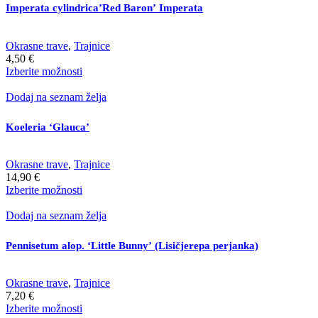
Možnosti
Imperata cylindrica’Red Baron’ Imperata
lahko
izberete
na
Okrasne trave
,
Trajnice
strani
4,50
€
izdelka
Ta
Izberite možnosti
izdelek
ima
Dodaj na seznam želja
več
različic.
Koeleria ‘Glauca’
Možnosti
lahko
izberete
Okrasne trave
,
Trajnice
na
14,90
€
strani
Ta
Izberite možnosti
izdelka
izdelek
ima
Dodaj na seznam želja
več
različic.
Pennisetum alop. ‘Little Bunny’ (Lisičjerepa perjanka)
Možnosti
lahko
izberete
Okrasne trave
,
Trajnice
na
7,20
€
strani
Ta
Izberite možnosti
izdelka