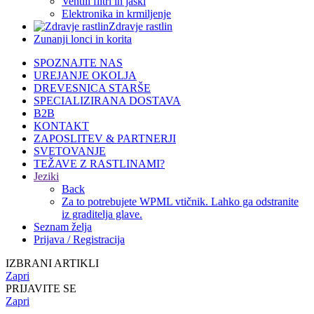
Ventili filtri in jaški
Elektronika in krmiljenje
Zdravje rastlin
Zunanji lonci in korita
SPOZNAJTE NAS
UREJANJE OKOLJA
DREVESNICA STARŠE
SPECIALIZIRANA DOSTAVA
B2B
KONTAKT
ZAPOSLITEV & PARTNERJI
SVETOVANJE
TEŽAVE Z RASTLINAMI?
Jeziki
Back
Za to potrebujete WPML vtičnik. Lahko ga odstranite
iz graditelja glave.
Seznam želja
Prijava / Registracija
IZBRANI ARTIKLI
Zapri
PRIJAVITE SE
Zapri