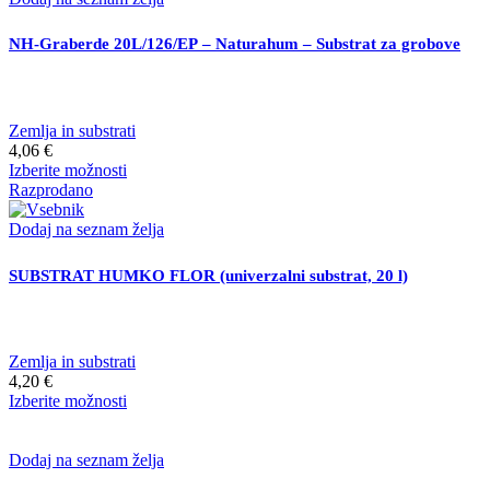
več
različic.
NH-Graberde 20L/126/EP – Naturahum – Substrat za grobove
Možnosti
lahko
izberete
na
Zemlja in substrati
strani
4,06
€
izdelka
Ta
Izberite možnosti
izdelek
Razprodano
ima
več
Dodaj na seznam želja
različic.
Možnosti
SUBSTRAT HUMKO FLOR (univerzalni substrat, 20 l)
lahko
izberete
na
strani
Zemlja in substrati
izdelka
4,20
€
Ta
Izberite možnosti
izdelek
ima
več
Dodaj na seznam želja
različic.