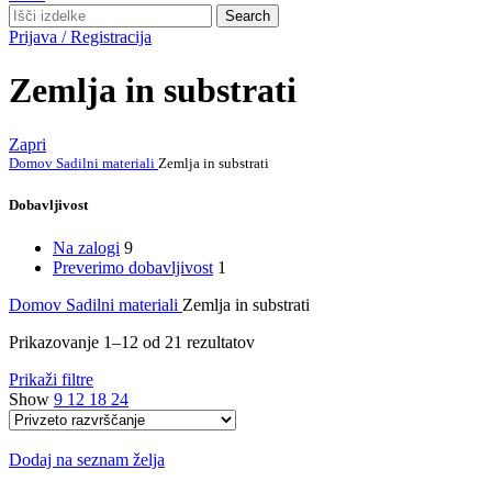
Search
Prijava / Registracija
Zemlja in substrati
Zapri
Domov
Sadilni materiali
Zemlja in substrati
Dobavljivost
Na zalogi
9
Preverimo dobavljivost
1
Domov
Sadilni materiali
Zemlja in substrati
Prikazovanje 1–12 od 21 rezultatov
Prikaži filtre
Show
9
12
18
24
Dodaj na seznam želja