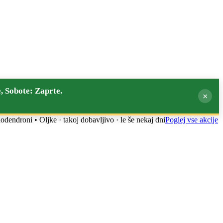
, Sobote: Zaprte.
×
ododendroni • Oljke
· takoj dobavljivo · le še nekaj dni
Poglej vse akcije