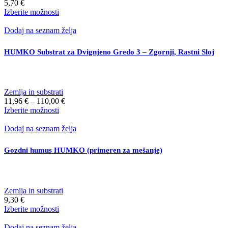
5,70
€
izdelka
Ta
Izberite možnosti
izdelek
ima
Dodaj na seznam želja
več
različic.
HUMKO Substrat za Dvignjeno Gredo 3 – Zgornji, Rastni Sloj
Možnosti
lahko
izberete
na
Zemlja in substrati
strani
Cenovni
11,96
€
–
110,00
€
izdelka
Ta
razpon:
Izberite možnosti
izdelek
od
ima
11,96 €
Dodaj na seznam želja
več
do
različic.
110,00 €
Gozdni humus HUMKO (primeren za mešanje)
Možnosti
lahko
izberete
na
Zemlja in substrati
strani
9,30
€
izdelka
Ta
Izberite možnosti
izdelek
ima
Dodaj na seznam želja