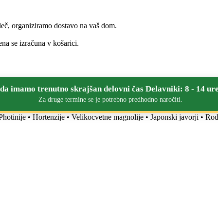
leč, organiziramo dostavo na vaš dom.
na se izračuna v košarici.
a imamo trenutno skrajšan delovni čas Delavniki: 8 - 14 ure
Za druge termine se je potrebno predhodno naročiti.
: Photinije • Hortenzije • Velikocvetne magnolije • Japonski javorji • R