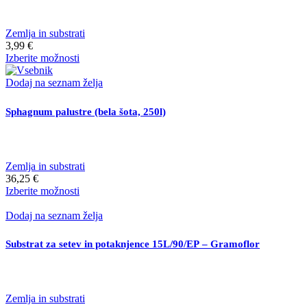
na
strani
Zemlja in substrati
izdelka
3,99
€
Ta
Izberite možnosti
izdelek
ima
Dodaj na seznam želja
več
različic.
Sphagnum palustre (bela šota, 250l)
Možnosti
lahko
izberete
na
Zemlja in substrati
strani
36,25
€
izdelka
Ta
Izberite možnosti
izdelek
ima
Dodaj na seznam želja
več
različic.
Substrat za setev in potaknjence 15L/90/EP – Gramoflor
Možnosti
lahko
izberete
na
Zemlja in substrati
strani