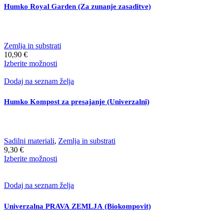
Humko Royal Garden (Za zunanje zasaditve)
Zemlja in substrati
10,90
€
Ta
Izberite možnosti
izdelek
ima
Dodaj na seznam želja
več
različic.
Humko Kompost za presajanje (Univerzalni)
Možnosti
lahko
izberete
na
Sadilni materiali
,
Zemlja in substrati
strani
9,30
€
izdelka
Ta
Izberite možnosti
izdelek
ima
več
Dodaj na seznam želja
različic.
Možnosti
Univerzalna PRAVA ZEMLJA (Biokompovit)
lahko
izberete