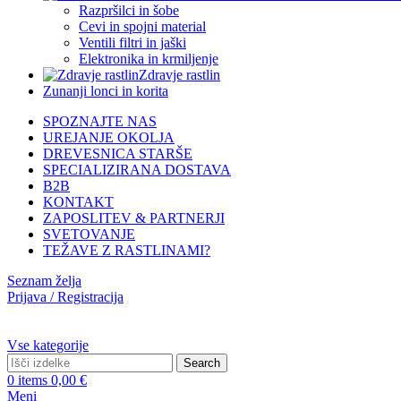
Razpršilci in šobe
Cevi in spojni material
Ventili filtri in jaški
Elektronika in krmiljenje
Zdravje rastlin
Zunanji lonci in korita
SPOZNAJTE NAS
UREJANJE OKOLJA
DREVESNICA STARŠE
SPECIALIZIRANA DOSTAVA
B2B
KONTAKT
ZAPOSLITEV & PARTNERJI
SVETOVANJE
TEŽAVE Z RASTLINAMI?
Seznam želja
Prijava / Registracija
Vse kategorije
Search
0
items
0,00
€
Meni