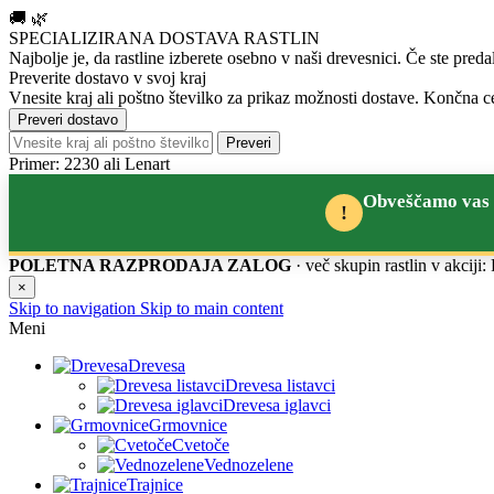
🚚
🌿
SPECIALIZIRANA DOSTAVA RASTLIN
Najbolje je, da rastline izberete osebno v naši drevesnici.
Če ste preda
Preverite dostavo v svoj kraj
Vnesite kraj ali poštno številko za prikaz možnosti dostave. Končna ce
Preveri dostavo
Preveri
Primer: 2230 ali Lenart
Obveščamo vas d
!
POLETNA RAZPRODAJA ZALOG
· več skupin rastlin v akciji
×
Skip to navigation
Skip to main content
Meni
Drevesa
Drevesa listavci
Drevesa iglavci
Grmovnice
Cvetoče
Vednozelene
Trajnice