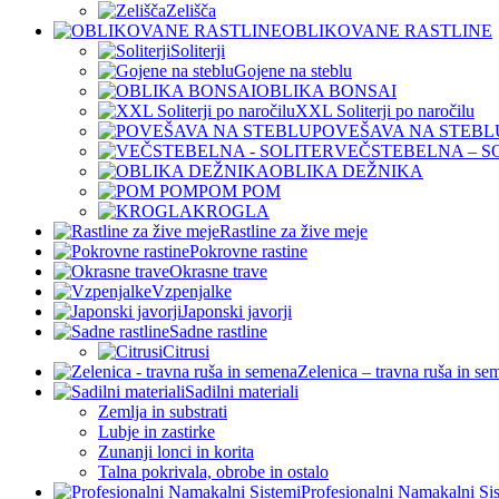
Zelišča
OBLIKOVANE RASTLINE
Soliterji
Gojene na steblu
OBLIKA BONSAI
XXL Soliterji po naročilu
POVEŠAVA NA STEBL
VEČSTEBELNA – S
OBLIKA DEŽNIKA
POM POM
KROGLA
Rastline za žive meje
Pokrovne rastine
Okrasne trave
Vzpenjalke
Japonski javorji
Sadne rastline
Citrusi
Zelenica – travna ruša in se
Sadilni materiali
Zemlja in substrati
Lubje in zastirke
Zunanji lonci in korita
Talna pokrivala, obrobe in ostalo
Profesionalni Namakalni Si