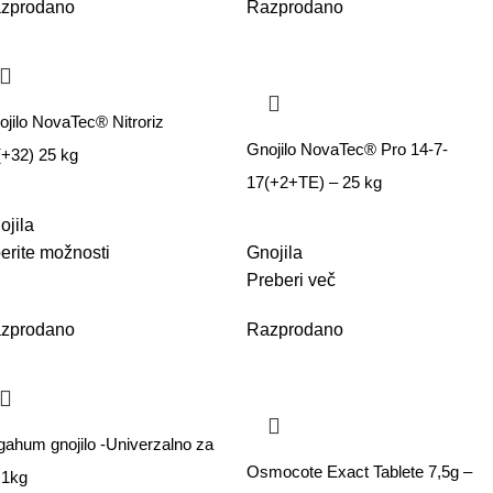
zprodano
Razprodano
ojilo NovaTec® Nitroriz
Gnojilo NovaTec® Pro 14-7-
(+32) 25 kg
17(+2+TE) – 25 kg
ojila
berite možnosti
Gnojila
Preberi več
zprodano
Razprodano
gahum gnojilo -Univerzalno za
Osmocote Exact Tablete 7,5g –
vrt 1kg