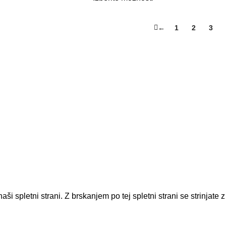
←
1
2
3
sa vsebina je avtorsko zaščitena. Neupravičena uporaba je prep
i spletni strani. Z brskanjem po tej spletni strani se strinjate 