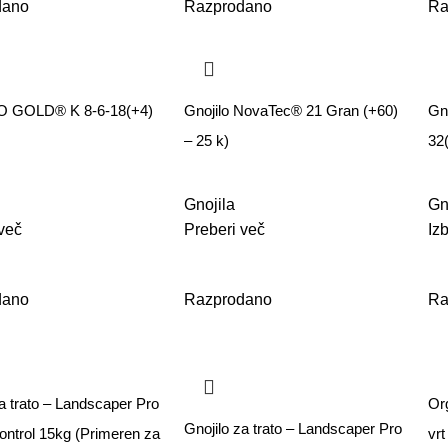
dano
Razprodano
Ra
 GOLD® K 8-6-18(+4)
Gnojilo NovaTec® 21 Gran (+60)
Gn
– 25 k)
32
Gnojila
Gn
več
Preberi več
Iz
dano
Razprodano
Ra
a trato – Landscaper Pro
Or
Gnojilo za trato – Landscaper Pro
ontrol 15kg (Primeren za