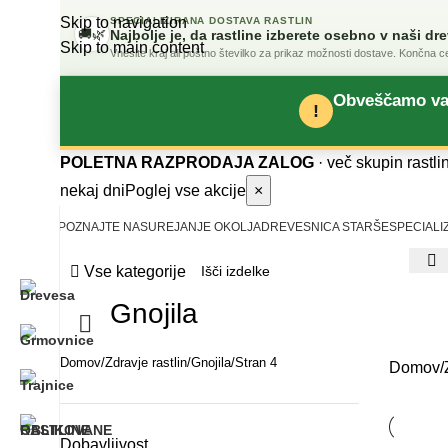
Skip to navigation
SPECIALIZIRANA DOSTAVA RASTLIN
🚚
🌿
Najbolje je, da rastline izberete osebno v naši dr
Skip to main content
Vnesite kraj ali poštno številko za prikaz možnosti dostave. Končna c
Obveščamo vas 
!
POLETNA RAZPRODAJA ZALOG
· več skupin rastli
nekaj dni
Poglej vse akcije
×
SPOZNAJTE NAS
UREJANJE OKOLJA
DREVESNICA STARŠE
SPECIALI
Vse kategorije
Gnojila
Domov
Zdravje rastlin
Gnojila
Stran 4
Domov
Dobavljivost