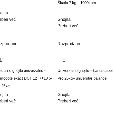
Škatla 7 kg – 1000kom
ojila
eberi več
Gnojila
Preberi več
zprodano
Razprodano
cialno gnojilo univerzalno –
Univerzalno gnojilo – Landscaper
mocote exact DCT 12+7+19 5-
Pro 25kg– universtar balance
 25kg
ojila
Gnojila
eberi več
Preberi več