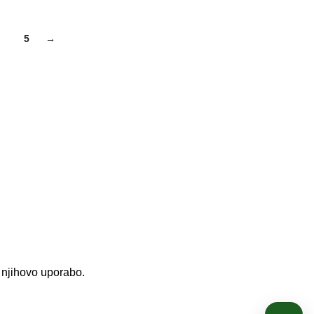
4
5
→
ovedana.
z njihovo uporabo.