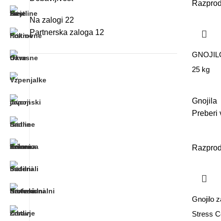
Razpro
Na zalogi
22
Partnerska zaloga
12
GNOJILO
25 kg
Gnojila
Preberi 
Razpro
Gnojilo z
Stress C