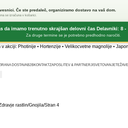
evesnici.
Če ste predaleč, organiziramo dostavo na vaš dom.
ena se izračuna v košarici.
da imamo trenutno skrajšan delovni čas Delavniki: 8 - 
Za druge termine se je potrebno predhodno naročiti.
n v akciji: Photinije • Hortenzije • Velikocvetne magnolije • Japo
ZIRANA DOSTAVA
B2B
KONTAKT
ZAPOSLITEV & PARTNERJI
SVETOVANJE
TEŽAVE
Zdravje rastlin
Gnojila
Stran 4