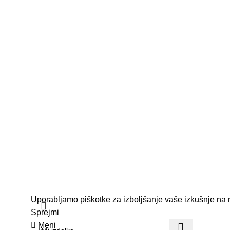
Osnovne informacije
O nas
Podatki podjetja
Kontakt
Pogoji poslovanja
Dostava in vračila
© 2026 Vrtnar Kurbus d.o.o. Vse pravice pridržane. V
Uporabljamo piškotke za izboljšanje vaše izkušnje na naš
Sprejmi
Meni