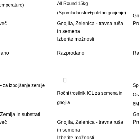
All Round 15kg
temperature)
(Spomladansko+poletno gnojenje)
Gn
več
Gnojila
,
Zelenica - travna ruša
Pr
in semena
Izberite možnosti
dano
Razprodano
Ra
 za izboljšanje zemlje
Spe
Ročni trosilnik ICL za semena in
Os
gnojila
6M
Zemlja in substrati
Gn
več
Gnojila
,
Zelenica - travna ruša
Pr
in semena
Izberite možnosti