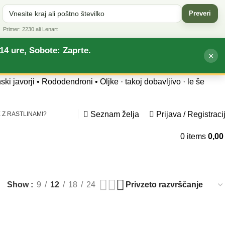
Preveri
Primer: 2230 ali Lenart
14 ure, Sobote: Zaprte.
×
nski javorji • Rododendroni • Oljke
· takoj dobavljivo · le še
Seznam želja
Prijava / Registraci
 Z RASTLINAMI?
0
items
0,0
Show
9
12
18
24