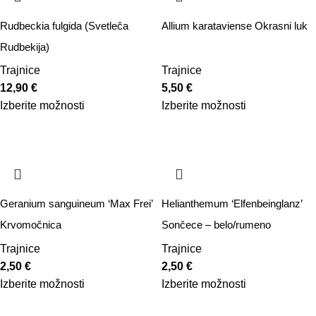
Rudbeckia fulgida (Svetleča
Allium karataviense Okrasni luk
Rudbekija)
Trajnice
Trajnice
12,90
€
5,50
€
Izberite možnosti
Izberite možnosti
Geranium sanguineum ‘Max Frei’
Helianthemum ‘Elfenbeinglanz’
Krvomočnica
Sončece – belo/rumeno
Trajnice
Trajnice
2,50
€
2,50
€
Izberite možnosti
Izberite možnosti