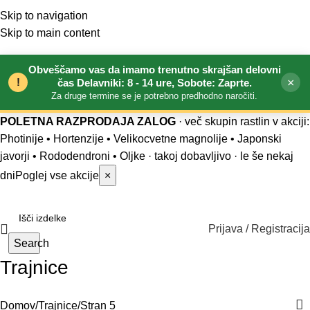
Skip to navigation
Skip to main content
Obveščamo vas da imamo trenutno skrajšan delovni
!
×
čas Delavniki: 8 - 14 ure, Sobote: Zaprte.
Za druge termine se je potrebno predhodno naročiti.
POLETNA RAZPRODAJA ZALOG
· več skupin rastlin v akciji:
Photinije • Hortenzije • Velikocvetne magnolije • Japonski
javorji • Rododendroni • Oljke
· takoj dobavljivo · le še nekaj
dni
Poglej vse akcije
×
Prijava / Registracija
Search
Trajnice
Domov
Trajnice
Stran 5