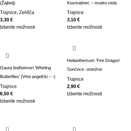
(Žajbelj)
Kosmatinec – modro viola
Trajnice
,
Zelišča
Trajnice
3,30
€
3,10
€
Izberite možnosti
Izberite možnosti
Helianthemum ‘Fire Dragon’
Gaura lindheimeri ‘Whirling
Sončece -oranžno
Butterflies’ (Vrtni angelčki – -)
Trajnice
Trajnice
2,90
€
6,50
€
Izberite možnosti
Izberite možnosti