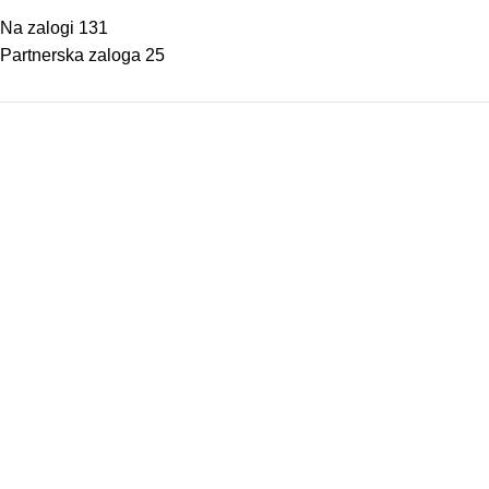
Na zalogi
131
Partnerska zaloga
25
Osnovne informacije
O nas
Podatki podjetja
Kontakt
Pogoji poslovanja
Dostava in vračila
© 2026 Vrtnar Kurbus d.o.o. Vse pravice pridržane. Vsa