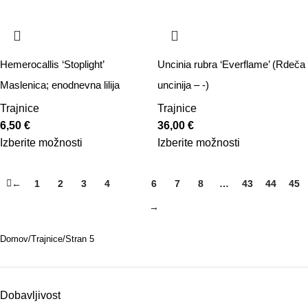
Hemerocallis ‘Stoplight’
Uncinia rubra ‘Everflame’ (Rdeča
Maslenica; enodnevna lilija
uncinija – -)
Trajnice
Trajnice
6,50
€
36,00
€
Izberite možnosti
Izberite možnosti
←
1
2
3
4
5
6
7
8
…
43
44
45
→
Domov
Trajnice
Stran 5
Dobavljivost