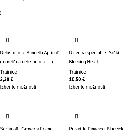
Delosperma ‘Sundella Apricot’
Dicentra spectabilis Srčki –
(marelična delosperma – -)
Bleeding Heart
Trajnice
Trajnice
3,30
€
10,50
€
Izberite možnosti
Izberite možnosti
Salvia off. ‘Grover’s Friend’
Pulsatilla Pinwheel Blueviolet