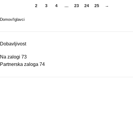
1
2
3
4
…
23
24
25
→
Domov
Iglavci
Dobavljivost
Na zalogi
73
Partnerska zaloga
74
Osnovne informacije
O nas
Podatki podjetja
Kontakt
Pogoji poslovanja