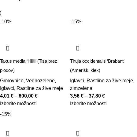
-10%
-15%
Taxus media ‘Hillii’ (Tisa brez
Thuja occidentalis ‘Brabant’
plodov)
(Ameriški klek)
Grmovnice
,
Vednozelene
,
Iglavci
,
Rastline za žive meje
,
Iglavci
,
Rastline za žive meje
zimzelena
4,01
€
–
600,00
€
3,56
€
–
37,80
€
Izberite možnosti
Izberite možnosti
-15%