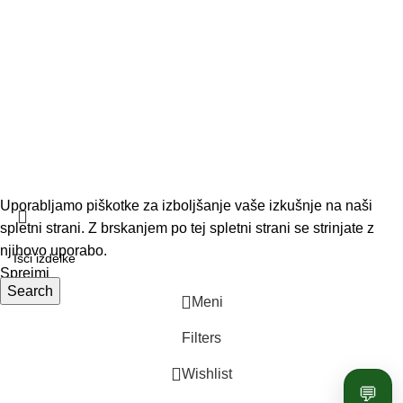
Dostava in vračila
© 2026 Vrtnar Kurbus d.o.o. Vse pravice pridržane. Vsa
vsebina je avtorsko zaščitena. Neupravičena uporaba je
prepovedana.
Uporabljamo piškotke za izboljšanje vaše izkušnje na naši
spletni strani. Z brskanjem po tej spletni strani se strinjate z
njihovo uporabo.
Sprejmi
Search
Meni
Filters
Wishlist
💬