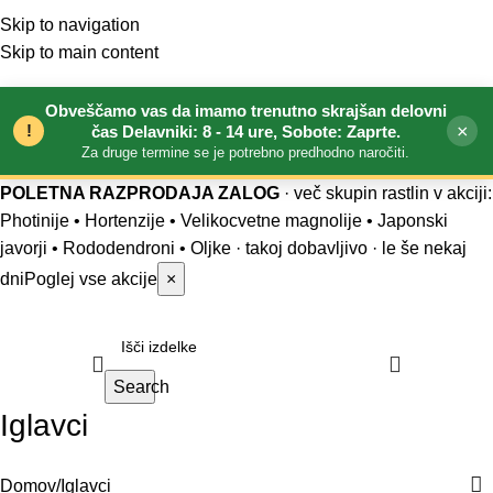
Skip to navigation
Skip to main content
Obveščamo vas da imamo trenutno skrajšan delovni
!
×
čas Delavniki: 8 - 14 ure, Sobote: Zaprte.
Za druge termine se je potrebno predhodno naročiti.
POLETNA RAZPRODAJA ZALOG
· več skupin rastlin v akciji:
Photinije • Hortenzije • Velikocvetne magnolije • Japonski
javorji • Rododendroni • Oljke
· takoj dobavljivo · le še nekaj
dni
Poglej vse akcije
×
Search
Iglavci
Domov
Iglavci