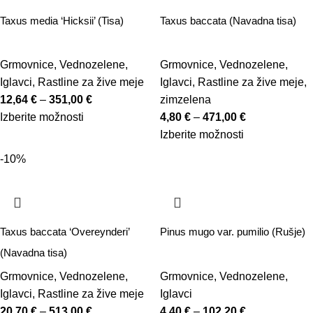
Taxus media ‘Hicksii’ (Tisa)
Taxus baccata (Navadna tisa)
Grmovnice
,
Vednozelene
,
Grmovnice
,
Vednozelene
,
Iglavci
,
Rastline za žive meje
Iglavci
,
Rastline za žive meje
,
12,64
€
–
351,00
€
zimzelena
Izberite možnosti
4,80
€
–
471,00
€
Izberite možnosti
-10%
Taxus baccata ‘Overeynderi’
Pinus mugo var. pumilio (Rušje)
(Navadna tisa)
Grmovnice
,
Vednozelene
,
Grmovnice
,
Vednozelene
,
Iglavci
,
Rastline za žive meje
Iglavci
20,70
€
–
513,00
€
4,40
€
–
102,20
€