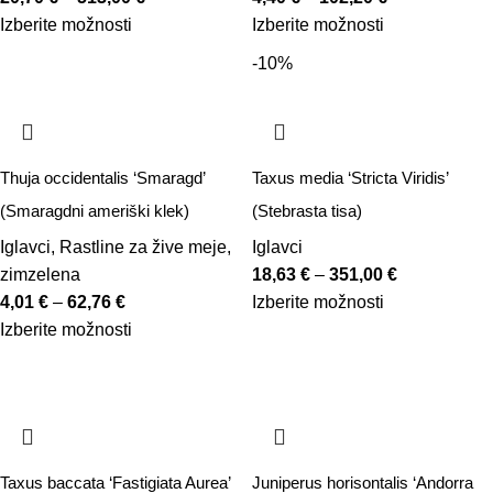
Izberite možnosti
Izberite možnosti
-10%
Thuja occidentalis ‘Smaragd’
Taxus media ‘Stricta Viridis’
(Smaragdni ameriški klek)
(Stebrasta tisa)
Iglavci
,
Rastline za žive meje
,
Iglavci
zimzelena
18,63
€
–
351,00
€
4,01
€
–
62,76
€
Izberite možnosti
Izberite možnosti
Taxus baccata ‘Fastigiata Aurea’
Juniperus horisontalis ‘Andorra