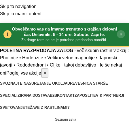
Skip to navigation
Skip to main content
Obveščamo vas da imamo trenutno skrajšan delovni
!
×
čas Delavniki: 8 - 14 ure, Sobote: Zaprte.
Za druge termine se je potrebno predhodno naročiti.
POLETNA RAZPRODAJA ZALOG
· več skupin rastlin v akciji:
Photinije • Hortenzije • Velikocvetne magnolije • Japonski
javorji • Rododendroni • Oljke
· takoj dobavljivo · le še nekaj
dni
Poglej vse akcije
×
SPOZNAJTE NAS
UREJANJE OKOLJA
DREVESNICA STARŠE
SPECIALIZIRANA DOSTAVA
B2B
KONTAKT
ZAPOSLITEV & PARTNERJI
SVETOVANJE
TEŽAVE Z RASTLINAMI?
Seznam želja