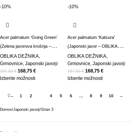
-10%
-10%
Acer palmatum ‘Going Green’
Acer palmatum ‘Katsura’
(Zelena javorova krošnja –
(Japonski javor – OBLIKA
OBLIKA DEŽNIKA)
DEŽNIKA)
OBLIKA DEŽNIKA
,
OBLIKA DEŽNIKA
,
Grmovnice
,
Japonski javorji
Grmovnice
,
Japonski javorji
168,75
€
168,75
€
187,50
€
187,50
€
Izberite možnosti
Izberite možnosti
←
1
2
3
4
5
6
…
8
9
10
→
Domov
Japonski javorji
Stran 3