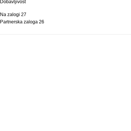
Dobavljivost
Na zalogi
27
Partnerska zaloga
26
Osnovne informacije
O nas
Podatki podjetja
Kontakt
Pogoji poslovanja
Dostava in vračila