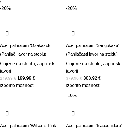
-20%
-20%
Acer palmatum ‘Osakazuki’
Acer palmatum ‘Sangokaku’
(Pahljač. javor na steblu)
(Pahljačasti javor na steblu)
Gojene na steblu
,
Japonski
Gojene na steblu
,
Japonski
javorji
javorji
199,99
€
303,92
€
249,99
€
379,90
€
Izberite možnosti
Izberite možnosti
-10%
Acer palmatum ‘Wilson’s Pink
Acer palmatum ‘Inabashidare’