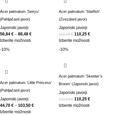
Acer palmatum ‘Seiryu’
Acer palmatum ‘Starfish’
(Pahljačasti javor)
(Zvezdasti javor)
Japonski javorji
Japonski javorji
56,84
€
–
88,48
€
110,25
€
122,50
€
Izberite možnosti
Izberite možnosti
-10%
-10%
Acer palmatum ‘Skeeter’s
Acer palmatum ‘Little Princess’
Broom’ (Japonski javor)
(Pahljačasti javor)
Japonski javorji
Japonski javorji
110,25
€
122,50
€
44,70
€
–
103,50
€
Izberite možnosti
Izberite možnosti