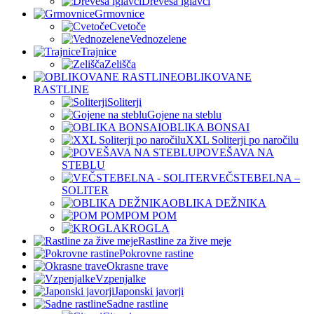
Drevesa iglavci
Grmovnice
Cvetoče
Vednozelene
Trajnice
Zelišča
OBLIKOVANE
RASTLINE
Soliterji
Gojene na steblu
OBLIKA BONSAI
XXL Soliterji po naročilu
POVEŠAVA NA
STEBLU
VEČSTEBELNA –
SOLITER
OBLIKA DEŽNIKA
POM POM
KROGLA
Rastline za žive meje
Pokrovne rastine
Okrasne trave
Vzpenjalke
Japonski javorji
Sadne rastline