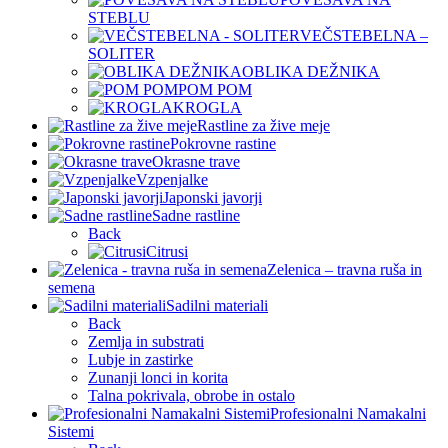
STEBLU
VEČSTEBELNA –
SOLITER
OBLIKA DEŽNIKA
POM POM
KROGLA
Rastline za žive meje
Pokrovne rastine
Okrasne trave
Vzpenjalke
Japonski javorji
Sadne rastline
Back
Citrusi
Zelenica – travna ruša in
semena
Sadilni materiali
Back
Zemlja in substrati
Lubje in zastirke
Zunanji lonci in korita
Talna pokrivala, obrobe in ostalo
Profesionalni Namakalni
Sistemi