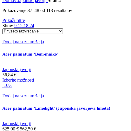
Domov
Japonski javorji
Stran 4
Prikazovanje 37–48 od 113 rezultatov
Prikaži filtre
Show
9
12
18
24
Dodaj na seznam želja
Acer palmatum ‘Beni-maiko’
Japonski javorji
56,84
€
Ta
Izberite možnosti
izdelek
-10%
ima
več
Dodaj na seznam želja
različic.
Možnosti
Acer palmatum ‘Limelight’ (Japonska javorjeva limeta)
lahko
izberete
na
Japonski javorji
strani
Izvirna
Trenutna
625,00
€
562,50
€