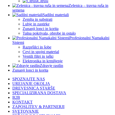
Citrusi
Zelenica – travna ruša in
semena
Sadilni materiali
Zemlja in substrati
Lubje in zastirke
Zunanji lonci in korita
Talna pokrivala, obrobe in ostalo
Profesionalni Namakalni
Sistemi
Razpršilci in šobe
Cevi in spojni material
Ventili filtri in jaški
Elektronika in krmiljenje
Zdravje rastlin
Zunanji lonci in korita
SPOZNAJTE NAS
UREJANJE OKOLJA
DREVESNICA STARŠE
SPECIALIZIRANA DOSTAVA
B2B
KONTAKT
ZAPOSLITEV & PARTNERJI
SVETOVANJE