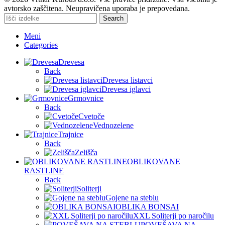
avtorsko zaščitena. Neupravičena uporaba je prepovedana.
Search
Meni
Categories
Drevesa
Back
Drevesa listavci
Drevesa iglavci
Grmovnice
Back
Cvetoče
Vednozelene
Trajnice
Back
Zelišča
OBLIKOVANE
RASTLINE
Back
Soliterji
Gojene na steblu
OBLIKA BONSAI
XXL Soliterji po naročilu
POVEŠAVA NA