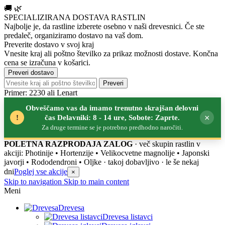
🚚
🌿
SPECIALIZIRANA DOSTAVA RASTLIN
Najbolje je, da rastline izberete osebno v naši drevesnici.
Če ste
predaleč, organiziramo dostavo na vaš dom.
Preverite dostavo v svoj kraj
Vnesite kraj ali poštno številko za prikaz možnosti dostave. Končna
cena se izračuna v košarici.
Preveri dostavo
Preveri
Primer: 2230 ali Lenart
Obveščamo vas da imamo trenutno skrajšan delovni
×
!
čas Delavniki: 8 - 14 ure, Sobote: Zaprte.
Za druge termine se je potrebno predhodno naročiti.
POLETNA RAZPRODAJA ZALOG
· več skupin rastlin v
akciji: Photinije • Hortenzije • Velikocvetne magnolije • Japonski
javorji • Rododendroni • Oljke
· takoj dobavljivo · le še nekaj
dni
Poglej vse akcije
×
Skip to navigation
Skip to main content
Meni
Drevesa
Drevesa listavci