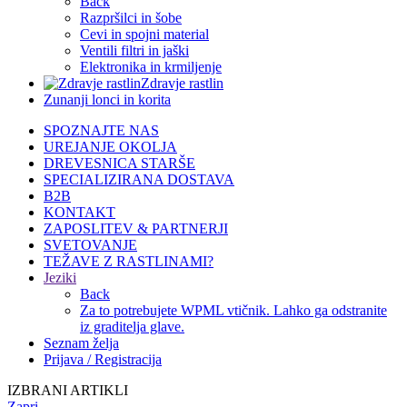
Back
Razpršilci in šobe
Cevi in spojni material
Ventili filtri in jaški
Elektronika in krmiljenje
Zdravje rastlin
Zunanji lonci in korita
SPOZNAJTE NAS
UREJANJE OKOLJA
DREVESNICA STARŠE
SPECIALIZIRANA DOSTAVA
B2B
KONTAKT
ZAPOSLITEV & PARTNERJI
SVETOVANJE
TEŽAVE Z RASTLINAMI?
Jeziki
Back
Za to potrebujete WPML vtičnik. Lahko ga odstranite
iz graditelja glave.
Seznam želja
Prijava / Registracija
IZBRANI ARTIKLI
Zapri