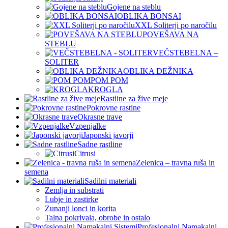
Gojene na steblu
OBLIKA BONSAI
XXL Soliterji po naročilu
POVEŠAVA NA
STEBLU
VEČSTEBELNA –
SOLITER
OBLIKA DEŽNIKA
POM POM
KROGLA
Rastline za žive meje
Pokrovne rastine
Okrasne trave
Vzpenjalke
Japonski javorji
Sadne rastline
Citrusi
Zelenica – travna ruša in
semena
Sadilni materiali
Zemlja in substrati
Lubje in zastirke
Zunanji lonci in korita
Talna pokrivala, obrobe in ostalo
Profesionalni Namakalni