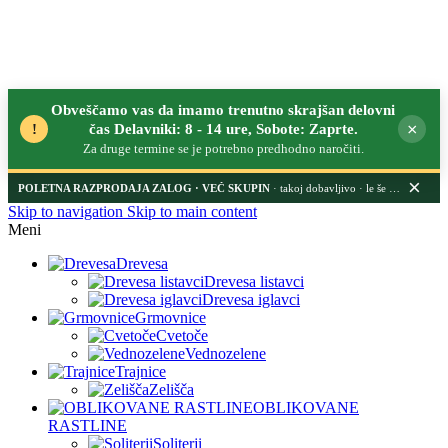
Obveščamo vas da imamo trenutno skrajšan delovni
×
!
čas Delavniki: 8 - 14 ure, Sobote: Zaprte.
Za druge termine se je potrebno predhodno naročiti.
×
POLETNA RAZPRODAJA ZALOG
· takoj dobavljivo · le še nekaj dni
Skip to navigation
Skip to main content
Meni
Drevesa
Drevesa listavci
Drevesa iglavci
Grmovnice
Cvetoče
Vednozelene
Trajnice
Zelišča
OBLIKOVANE
RASTLINE
Soliterji