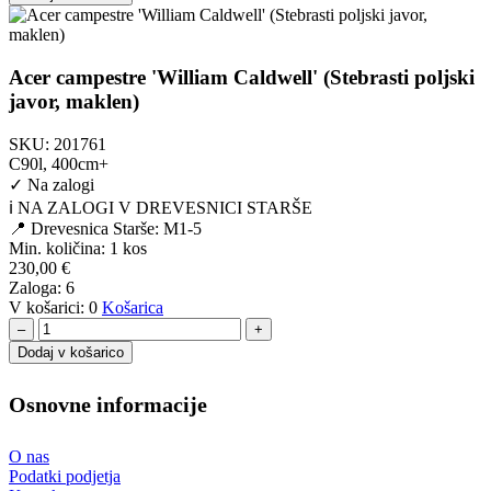
Acer campestre 'William Caldwell' (Stebrasti poljski
javor, maklen)
SKU:
201761
C90l, 400cm+
✓
Na zalogi
ℹ️ NA ZALOGI V DREVESNICI STARŠE
📍 Drevesnica Starše: M1-5
Min. količina:
1 kos
230,00
€
Zaloga:
6
V košarici:
0
Košarica
–
+
Dodaj v košarico
Osnovne informacije
O nas
Podatki podjetja