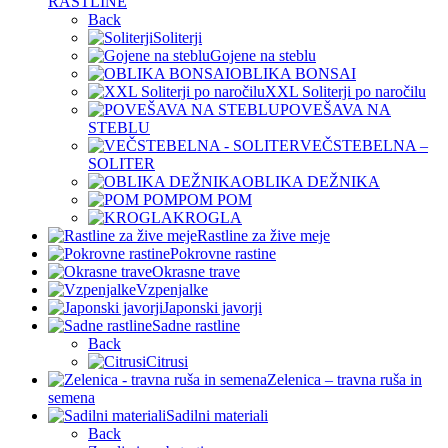
RASTLINE
Back
Soliterji
Gojene na steblu
OBLIKA BONSAI
XXL Soliterji po naročilu
POVEŠAVA NA
STEBLU
VEČSTEBELNA –
SOLITER
OBLIKA DEŽNIKA
POM POM
KROGLA
Rastline za žive meje
Pokrovne rastine
Okrasne trave
Vzpenjalke
Japonski javorji
Sadne rastline
Back
Citrusi
Zelenica – travna ruša in
semena
Sadilni materiali
Back