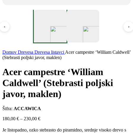
‹
›
Domov
Drevesa
Drevesa listavci
Acer campestre ‘William Caldwell’
(Stebrasti poljski javor, maklen)
Acer campestre ‘William
Caldwell’ (Stebrasti poljski
javor, maklen)
Šifra:
ACCAWICA
Cenovni
180,00
€
–
230,00
€
razpon:
od
Je listopadno, ozko stebrasto do piramidno, srednje visoko drevo s