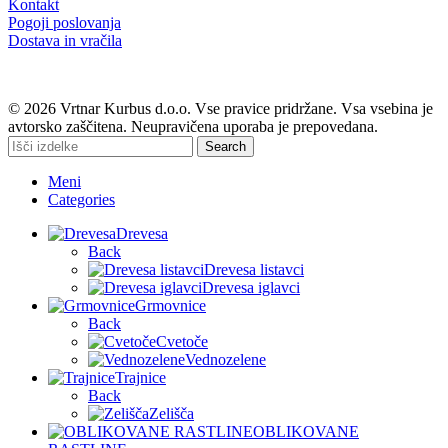
Kontakt
Pogoji poslovanja
Dostava in vračila
© 2026 Vrtnar Kurbus d.o.o. Vse pravice pridržane. Vsa vsebina je
avtorsko zaščitena. Neupravičena uporaba je prepovedana.
Search
Meni
Categories
Drevesa
Back
Drevesa listavci
Drevesa iglavci
Grmovnice
Back
Cvetoče
Vednozelene
Trajnice
Back
Zelišča
OBLIKOVANE