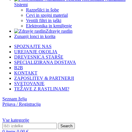
Sistemi
Razpršilci in šobe
Cevi in spojni material
Ventili filtri in jaški
Elektronika in krmiljenje
Zdravje rastlin
Zunanji lonci in korita
SPOZNAJTE NAS
UREJANJE OKOLJA
DREVESNICA STARŠE
SPECIALIZIRANA DOSTAVA
B2B
KONTAKT
ZAPOSLITEV & PARTNERJI
SVETOVANJE
TEŽAVE Z RASTLINAMI?
Seznam želja
Prijava / Registracija
Vse kategorije
Search
0
items
0,00
€