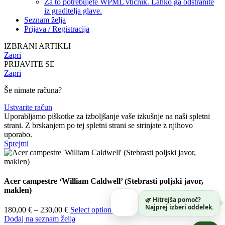
Za to potrebujete WPML vtičnik. Lahko ga odstranite
iz graditelja glave.
Seznam želja
Prijava / Registracija
IZBRANI ARTIKLI
Zapri
PRIJAVITE SE
Zapri
Še nimate računa?
Ustvarite račun
Uporabljamo piškotke za izboljšanje vaše izkušnje na naši spletni
strani. Z brskanjem po tej spletni strani se strinjate z njihovo
uporabo.
Sprejmi
Acer campestre ‘William Caldwell’ (Stebrasti poljski javor,
maklen)
🌿 Hitrejša pomoč?
Najprej izberi oddelek.
Cenovni
180,00
€
–
230,00
€
Select options
razpon:
Dodaj na seznam želja