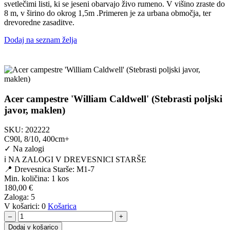
180,00 €
svetlečimi listi, ki se jeseni obarvajo živo rumeno. V višino zraste do
do
8 m, v širino do okrog 1,5m .Primeren je za urbana območja, ter
230,00 €
drevoredne zasaditve.
Dodaj na seznam želja
Acer campestre 'William Caldwell' (Stebrasti poljski
javor, maklen)
SKU:
202222
C90l, 8/10, 400cm+
✓
Na zalogi
ℹ️ NA ZALOGI V DREVESNICI STARŠE
📍 Drevesnica Starše: M1-7
Min. količina:
1 kos
180,00
€
Zaloga:
5
V košarici:
0
Košarica
–
+
Dodaj v košarico