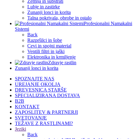
Zemlja in substrati
Lubje in zastirke
Zunanji lonci in korita
Talna pokrivala, obrobe in ostalo
Profesionalni Namakalni
Sistemi
Back
Razpršilci in šobe
Cevi in spojni material
Ventili filtri in jaški
Elektronika in krmiljenje
Zdravje rastlin
Zunanji lonci in korita
SPOZNAJTE NAS
UREJANJE OKOLJA
DREVESNICA STARŠE
SPECIALIZIRANA DOSTAVA
B2B
KONTAKT
ZAPOSLITEV & PARTNERJI
SVETOVANJE
TEŽAVE Z RASTLINAMI?
Jeziki
Back