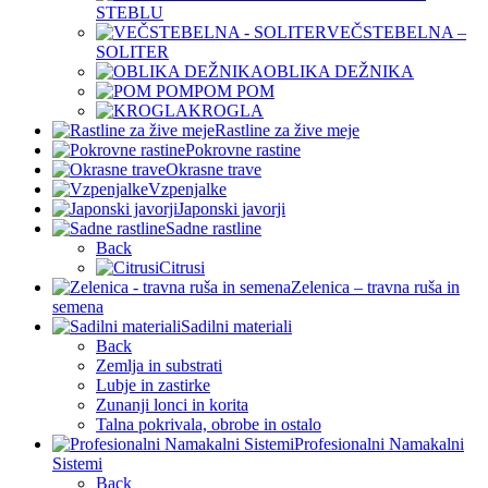
STEBLU
VEČSTEBELNA –
SOLITER
OBLIKA DEŽNIKA
POM POM
KROGLA
Rastline za žive meje
Pokrovne rastine
Okrasne trave
Vzpenjalke
Japonski javorji
Sadne rastline
Back
Citrusi
Zelenica – travna ruša in
semena
Sadilni materiali
Back
Zemlja in substrati
Lubje in zastirke
Zunanji lonci in korita
Talna pokrivala, obrobe in ostalo
Profesionalni Namakalni
Sistemi
Back