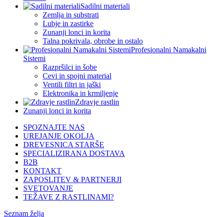
Sadilni materiali
Zemlja in substrati
Lubje in zastirke
Zunanji lonci in korita
Talna pokrivala, obrobe in ostalo
Profesionalni Namakalni
Sistemi
Razpršilci in šobe
Cevi in spojni material
Ventili filtri in jaški
Elektronika in krmiljenje
Zdravje rastlin
Zunanji lonci in korita
SPOZNAJTE NAS
UREJANJE OKOLJA
DREVESNICA STARŠE
SPECIALIZIRANA DOSTAVA
B2B
KONTAKT
ZAPOSLITEV & PARTNERJI
SVETOVANJE
TEŽAVE Z RASTLINAMI?
Seznam želja