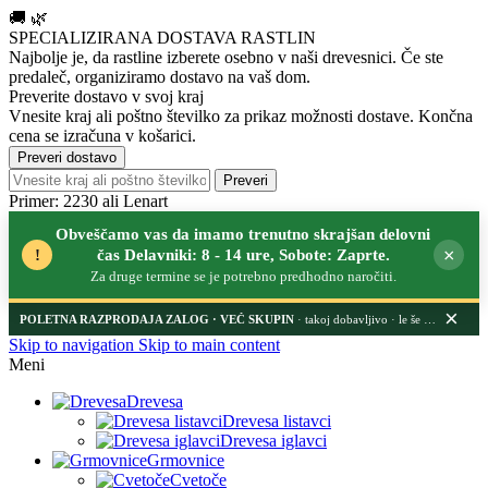
🚚
🌿
SPECIALIZIRANA DOSTAVA RASTLIN
Najbolje je, da rastline izberete osebno v naši drevesnici.
Če ste
predaleč, organiziramo dostavo na vaš dom.
Preverite dostavo v svoj kraj
Vnesite kraj ali poštno številko za prikaz možnosti dostave. Končna
cena se izračuna v košarici.
Preveri dostavo
Preveri
Primer: 2230 ali Lenart
Obveščamo vas da imamo trenutno skrajšan delovni
×
!
čas Delavniki: 8 - 14 ure, Sobote: Zaprte.
Za druge termine se je potrebno predhodno naročiti.
×
POLETNA RAZPRODAJA ZALOG
· takoj dobavljivo · le še nekaj dni
Skip to navigation
Skip to main content
Meni
Drevesa
Drevesa listavci
Drevesa iglavci
Grmovnice
Cvetoče