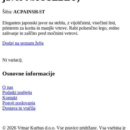
Šifra:
ACPAINSH-ST
Eleganten japonski javor na steblu, z vijoličnimi, visečimi listi,
primeren za korita in manjše vrtove. Rabi polsenčno lego, redno
zalivanje in zaščito pred močnimi vetrovi.
Dodaj na seznam želja
Ni variacij.
Osnovne informacije
O nas
Podatki podjetja
Kontakt
Pogoji poslovanja
Dostava in vračila
© 2026 Vrtnar Kurbus d.o.o. Vse pravice pridržane. Vsa vsebina je