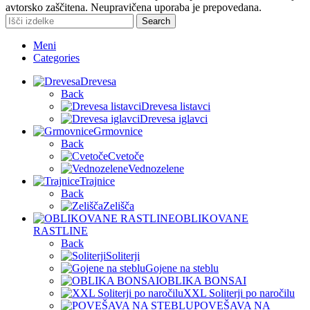
avtorsko zaščitena. Neupravičena uporaba je prepovedana.
Search
Meni
Categories
Drevesa
Back
Drevesa listavci
Drevesa iglavci
Grmovnice
Back
Cvetoče
Vednozelene
Trajnice
Back
Zelišča
OBLIKOVANE
RASTLINE
Back
Soliterji
Gojene na steblu
OBLIKA BONSAI
XXL Soliterji po naročilu
POVEŠAVA NA