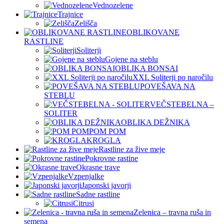
Vednozelene
Trajnice
Zelišča
OBLIKOVANE
RASTLINE
Soliterji
Gojene na steblu
OBLIKA BONSAI
XXL Soliterji po naročilu
POVEŠAVA NA
STEBLU
VEČSTEBELNA –
SOLITER
OBLIKA DEŽNIKA
POM POM
KROGLA
Rastline za žive meje
Pokrovne rastine
Okrasne trave
Vzpenjalke
Japonski javorji
Sadne rastline
Citrusi
Zelenica – travna ruša in
semena