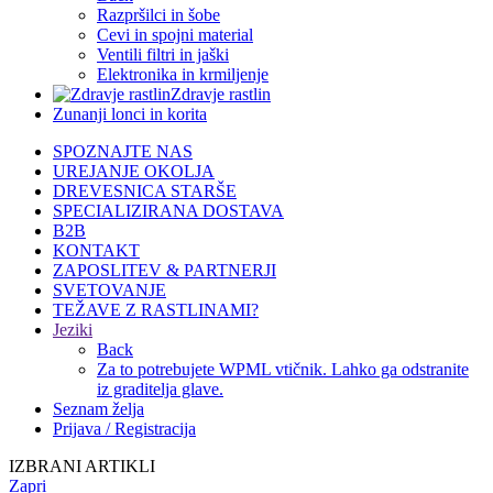
Razpršilci in šobe
Cevi in spojni material
Ventili filtri in jaški
Elektronika in krmiljenje
Zdravje rastlin
Zunanji lonci in korita
SPOZNAJTE NAS
UREJANJE OKOLJA
DREVESNICA STARŠE
SPECIALIZIRANA DOSTAVA
B2B
KONTAKT
ZAPOSLITEV & PARTNERJI
SVETOVANJE
TEŽAVE Z RASTLINAMI?
Jeziki
Back
Za to potrebujete WPML vtičnik. Lahko ga odstranite
iz graditelja glave.
Seznam želja
Prijava / Registracija
IZBRANI ARTIKLI
Zapri