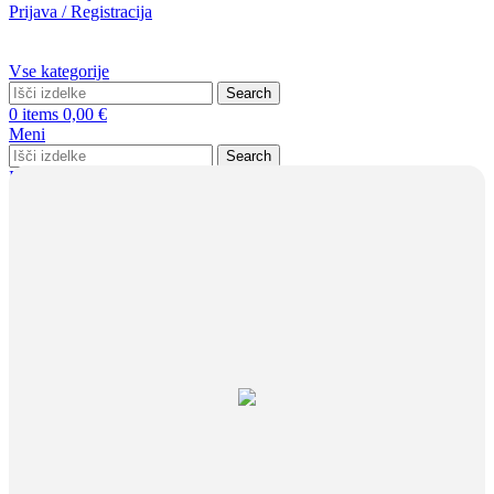
Prijava / Registracija
Vse kategorije
Search
0
items
0,00
€
Meni
Search
Prijava / Registracija