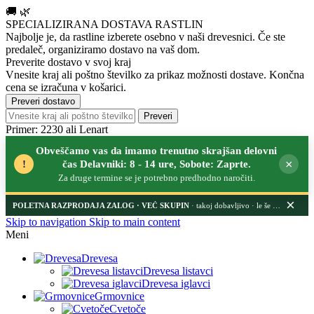
🚚
🌿
SPECIALIZIRANA DOSTAVA RASTLIN
Najbolje je, da rastline izberete osebno v naši drevesnici.
Če ste
predaleč, organiziramo dostavo na vaš dom.
Preverite dostavo v svoj kraj
Vnesite kraj ali poštno številko za prikaz možnosti dostave. Končna
cena se izračuna v košarici.
Preveri dostavo
Preveri
Primer: 2230 ali Lenart
Obveščamo vas da imamo trenutno skrajšan delovni
×
!
čas Delavniki: 8 - 14 ure, Sobote: Zaprte.
Za druge termine se je potrebno predhodno naročiti.
×
POLETNA RAZPRODAJA ZALOG
· takoj dobavljivo · le še nekaj dni
Skip to navigation
Skip to main content
Meni
Drevesa
Drevesa listavci
Drevesa iglavci
Grmovnice
Cvetoče