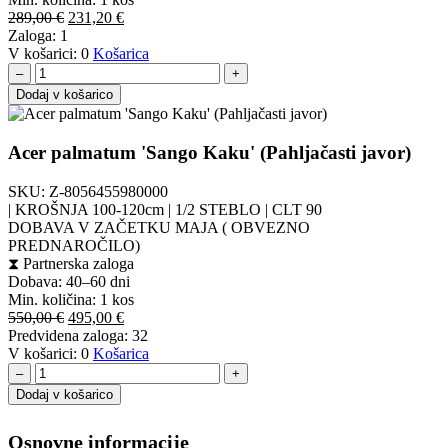
Izvirna
Trenutna
289,00
€
231,20
€
cena
cena
Zaloga:
1
je
je:
V košarici:
0
Košarica
bila:
231,20 €.
–
+
289,00 €.
Dodaj v košarico
Acer palmatum 'Sango Kaku' (Pahljačasti javor)
SKU:
Z-8056455980000
| KROŠNJA 100-120cm | 1/2 STEBLO | CLT 90
DOBAVA V ZAČETKU MAJA ( OBVEZNO
PREDNAROČILO)
⧗
Partnerska zaloga
Dobava: 40–60 dni
Min. količina:
1 kos
Izvirna
Trenutna
550,00
€
495,00
€
cena
cena
Predvidena zaloga:
32
je
je:
V košarici:
0
Košarica
bila:
495,00 €.
–
+
550,00 €.
Dodaj v košarico
Osnovne informacije