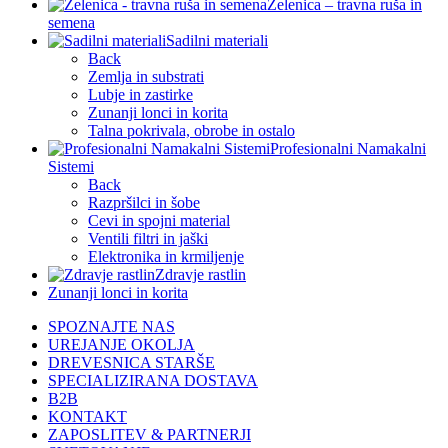
Zelenica – travna ruša in
semena
Sadilni materiali
Back
Zemlja in substrati
Lubje in zastirke
Zunanji lonci in korita
Talna pokrivala, obrobe in ostalo
Profesionalni Namakalni
Sistemi
Back
Razpršilci in šobe
Cevi in spojni material
Ventili filtri in jaški
Elektronika in krmiljenje
Zdravje rastlin
Zunanji lonci in korita
SPOZNAJTE NAS
UREJANJE OKOLJA
DREVESNICA STARŠE
SPECIALIZIRANA DOSTAVA
B2B
KONTAKT
ZAPOSLITEV & PARTNERJI