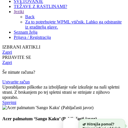
SVETOVANJE
TEŽAVE Z RASTLINAMI?
Jeziki
Back
Za to potrebujete WPML vtičnik. Lahko ga odstranite
iz graditelja glave.
Seznam želja
Prijava / Registracija
IZBRANI ARTIKLI
Zapri
PRIJAVITE SE
Zapri
Še nimate računa?
Ustvarite račun
Uporabljamo piškotke za izboljšanje vaše izkušnje na naši spletni
strani. Z brskanjem po tej spletni strani se strinjate z njihovo
uporabo.
Sprejmi
Acer palmatum ‘Sango Kaku’ (Pahljačasti javor)
🌿 Hitrejša pomoč?