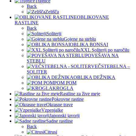
Trajnice
Back
Zelišča
OBLIKOVANE
RASTLINE
Back
Soliterji
Gojene na steblu
OBLIKA BONSAI
XXL Soliterji po naročilu
POVEŠAVA NA
STEBLU
VEČSTEBELNA –
SOLITER
OBLIKA DEŽNIKA
POM POM
KROGLA
Rastline za žive meje
Pokrovne rastine
Okrasne trave
Vzpenjalke
Japonski javorji
Sadne rastline
Back
Citrusi