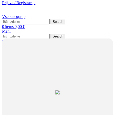
Prijava / Registracija
Vse kategorije
Search
0
items
0,00
€
Meni
Search
Prijava / Registracija