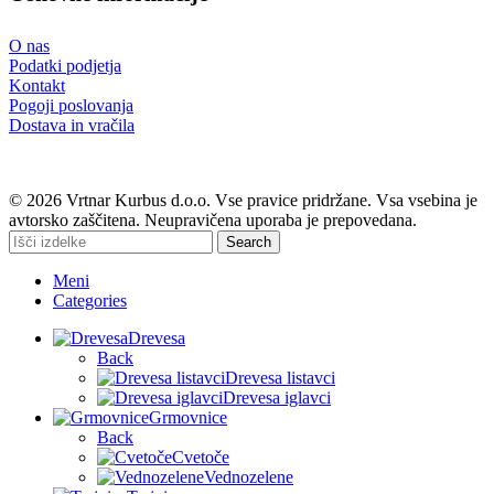
O nas
Podatki podjetja
Kontakt
Pogoji poslovanja
Dostava in vračila
© 2026 Vrtnar Kurbus d.o.o. Vse pravice pridržane. Vsa vsebina je
avtorsko zaščitena. Neupravičena uporaba je prepovedana.
Search
Meni
Categories
Drevesa
Back
Drevesa listavci
Drevesa iglavci
Grmovnice
Back
Cvetoče
Vednozelene