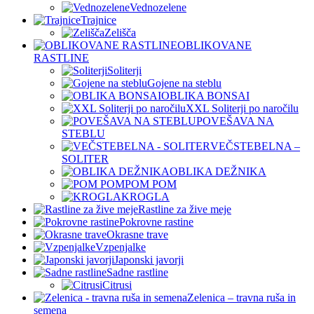
Vednozelene
Trajnice
Zelišča
OBLIKOVANE
RASTLINE
Soliterji
Gojene na steblu
OBLIKA BONSAI
XXL Soliterji po naročilu
POVEŠAVA NA
STEBLU
VEČSTEBELNA –
SOLITER
OBLIKA DEŽNIKA
POM POM
KROGLA
Rastline za žive meje
Pokrovne rastine
Okrasne trave
Vzpenjalke
Japonski javorji
Sadne rastline
Citrusi
Zelenica – travna ruša in
semena