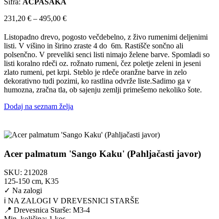
Šifra:
ACPASAKA
Cenovni
231,20
€
–
495,00
€
razpon:
od
Listopadno drevo, pogosto večdebelno, z živo rumenimi deljenimi
231,20 €
listi. V višino in širino zraste 4 do 6m. Rastišče sončno ali
do
polsenčno. V preveliki senci listi nimajo želene barve. Spomladi so
495,00 €
listi koralno rdeči oz. rožnato rumeni, čez poletje zeleni in jeseni
zlato rumeni, pet krpi. Steblo je rdeče oranžne barve in zelo
dekorativno tudi pozimi, ko rastlina odvrže liste.Sadimo ga v
humozna, zračna tla, ob sajenju zemlji primešemo nekoliko šote.
Dodaj na seznam želja
Acer palmatum 'Sango Kaku' (Pahljačasti javor)
SKU:
212028
125-150 cm, K35
✓
Na zalogi
ℹ️ NA ZALOGI V DREVESNICI STARŠE
📍 Drevesnica Starše: M3-4
Min. količina:
1 kos