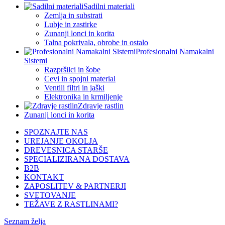
Sadilni materiali
Zemlja in substrati
Lubje in zastirke
Zunanji lonci in korita
Talna pokrivala, obrobe in ostalo
Profesionalni Namakalni
Sistemi
Razpršilci in šobe
Cevi in spojni material
Ventili filtri in jaški
Elektronika in krmiljenje
Zdravje rastlin
Zunanji lonci in korita
SPOZNAJTE NAS
UREJANJE OKOLJA
DREVESNICA STARŠE
SPECIALIZIRANA DOSTAVA
B2B
KONTAKT
ZAPOSLITEV & PARTNERJI
SVETOVANJE
TEŽAVE Z RASTLINAMI?
Seznam želja