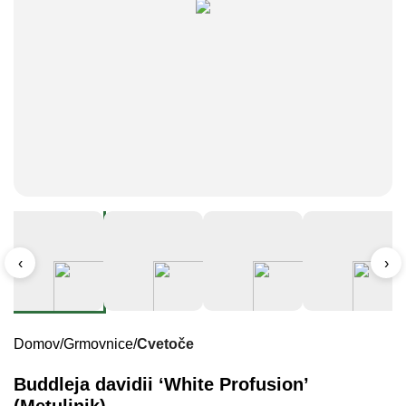
‹
›
Domov
Grmovnice
Cvetoče
Buddleja davidii ‘White Profusion’