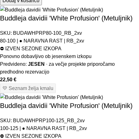
Dodaj v košarico
Buddleja davidii 'White Profusion' (Metuljnik)
SKU:
BUDAWHPRP80-100_RB_2xv
80-100 | ● NARAVNA RAST | RB_2xv
⛔
IZVEN SEZONE IZKOPA
Ponovno dobavljivo ob jesenskem izkopu
Predvideno:
JESEN
· za večje projekte priporočamo
predhodno rezervacijo
22,50
€
💛 Seznam želja kmalu
Buddleja davidii 'White Profusion' (Metuljnik)
SKU:
BUDAWHPRP100-125_RB_2xv
100-125 | ● NARAVNA RAST | RB_2xv
⛔
IZVEN SEZONE IZKOPA