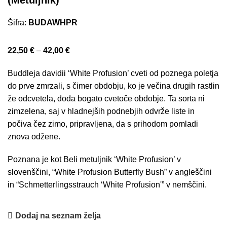
(Metuljnik)
Šifra:
BUDAWHPR
22,50
€
–
42,00
€
Buddleja davidii ‘White Profusion’ cveti od poznega poletja
do prve zmrzali, s čimer obdobju, ko je večina drugih rastlin
že odcvetela, doda bogato cvetoče obdobje. Ta sorta ni
zimzelena, saj v hladnejših podnebjih odvrže liste in
počiva čez zimo, pripravljena, da s prihodom pomladi
znova odžene.
Poznana je kot Beli metuljnik ‘White Profusion’ v
slovenščini, “White Profusion Butterfly Bush” v angleščini
in “Schmetterlingsstrauch ‘White Profusion'” v nemščini.
Dodaj na seznam želja