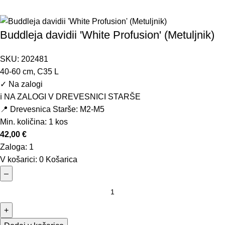
Buddleja davidii 'White Profusion' (Metuljnik)
SKU:
202481
40-60 cm, C35 L
✓
Na zalogi
ℹ️ NA ZALOGI V DREVESNICI STARŠE
📍 Drevesnica Starše: M2-M5
Min. količina:
1 kos
42,00
€
Zaloga:
1
V košarici:
0
Košarica
–
+