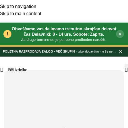
Skip to navigation
Skip to main content
Obveščamo vas da imamo trenutno skrajšan delovni
!
×
čas Delavniki: 8 - 14 ure, Sobote: Zaprte.
Za druge termine se je potrebno predhodno naročiti.
×
POLETNA RAZPRODAJA ZALOG
· takoj dobavljivo · le še nekaj dni