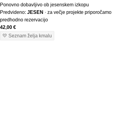
Ponovno dobavljivo ob jesenskem izkopu
Predvideno:
JESEN
· za večje projekte priporočamo
predhodno rezervacijo
42,00
€
💛 Seznam želja kmalu
Osnovne informacije
O nas
Podatki podjetja
Kontakt
Pogoji poslovanja
Dostava in vračila