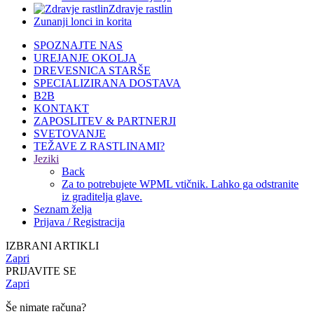
Zdravje rastlin
Zunanji lonci in korita
SPOZNAJTE NAS
UREJANJE OKOLJA
DREVESNICA STARŠE
SPECIALIZIRANA DOSTAVA
B2B
KONTAKT
ZAPOSLITEV & PARTNERJI
SVETOVANJE
TEŽAVE Z RASTLINAMI?
Jeziki
Back
Za to potrebujete WPML vtičnik. Lahko ga odstranite
iz graditelja glave.
Seznam želja
Prijava / Registracija
IZBRANI ARTIKLI
Zapri
PRIJAVITE SE
Zapri
Še nimate računa?