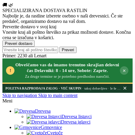
🚚
🌿
SPECIALIZIRANA DOSTAVA RASTLIN
Najbolje je, da rastline izberete osebno v naši drevesnici.
Če ste
predaleč, organiziramo dostavo na vaš dom.
Preverite dostavo v svoj kraj
Vnesite kraj ali poštno številko za prikaz možnosti dostave. Končna
cena se izračuna v košarici.
Preveri dostavo
Preveri
Primer: 2230 ali Lenart
Obveščamo vas da imamo trenutno skrajšan delovni
×
!
čas Delavniki: 8 - 14 ure, Sobote: Zaprte.
Za druge termine se je potrebno predhodno naročiti.
×
POLETNA RAZPRODAJA ZALOG
· takoj dobavljivo · le še nekaj dni
Skip to navigation
Skip to main content
Meni
Drevesa
Drevesa listavci
Drevesa iglavci
Grmovnice
Cvetoče