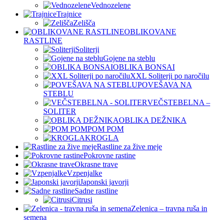
Vednozelene
Trajnice
Zelišča
OBLIKOVANE
RASTLINE
Soliterji
Gojene na steblu
OBLIKA BONSAI
XXL Soliterji po naročilu
POVEŠAVA NA
STEBLU
VEČSTEBELNA –
SOLITER
OBLIKA DEŽNIKA
POM POM
KROGLA
Rastline za žive meje
Pokrovne rastine
Okrasne trave
Vzpenjalke
Japonski javorji
Sadne rastline
Citrusi
Zelenica – travna ruša in
semena