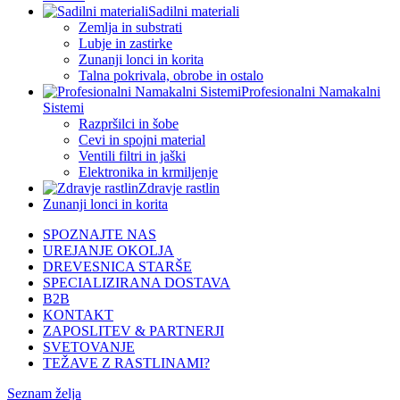
Sadilni materiali
Zemlja in substrati
Lubje in zastirke
Zunanji lonci in korita
Talna pokrivala, obrobe in ostalo
Profesionalni Namakalni
Sistemi
Razpršilci in šobe
Cevi in spojni material
Ventili filtri in jaški
Elektronika in krmiljenje
Zdravje rastlin
Zunanji lonci in korita
SPOZNAJTE NAS
UREJANJE OKOLJA
DREVESNICA STARŠE
SPECIALIZIRANA DOSTAVA
B2B
KONTAKT
ZAPOSLITEV & PARTNERJI
SVETOVANJE
TEŽAVE Z RASTLINAMI?
Seznam želja