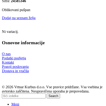
Šifra:
24585346
Oblikovani pušpan
Dodaj na seznam želja
Ni variacij.
Osnovne informacije
O nas
Podatki podjetja
Kontakt
Pogoji poslovanja
Dostava in vračila
© 2026 Vrtnar Kurbus d.o.o. Vse pravice pridržane. Vsa vsebina je
avtorsko zaščitena. Neupravičena uporaba je prepovedana.
Search
Meni