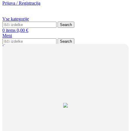
Prijava / Registracija
Vse kategorije
Search
0
items
0,00
€
Meni
Search
Prijava / Registracija