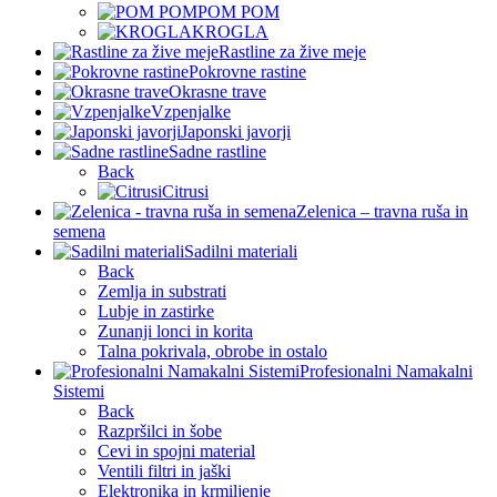
POM POM
KROGLA
Rastline za žive meje
Pokrovne rastine
Okrasne trave
Vzpenjalke
Japonski javorji
Sadne rastline
Back
Citrusi
Zelenica – travna ruša in
semena
Sadilni materiali
Back
Zemlja in substrati
Lubje in zastirke
Zunanji lonci in korita
Talna pokrivala, obrobe in ostalo
Profesionalni Namakalni
Sistemi
Back
Razpršilci in šobe
Cevi in spojni material
Ventili filtri in jaški
Elektronika in krmiljenje