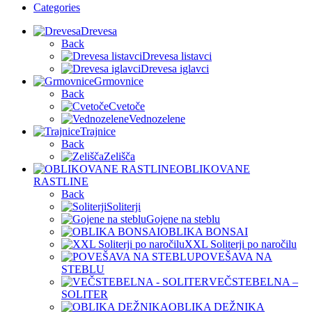
Categories
Drevesa
Back
Drevesa listavci
Drevesa iglavci
Grmovnice
Back
Cvetoče
Vednozelene
Trajnice
Back
Zelišča
OBLIKOVANE
RASTLINE
Back
Soliterji
Gojene na steblu
OBLIKA BONSAI
XXL Soliterji po naročilu
POVEŠAVA NA
STEBLU
VEČSTEBELNA –
SOLITER
OBLIKA DEŽNIKA