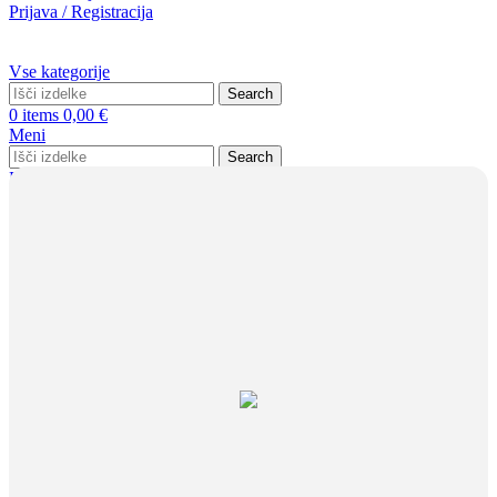
Prijava / Registracija
Vse kategorije
Search
0
items
0,00
€
Meni
Search
Prijava / Registracija