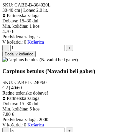
SKU:
CABE-B-304020L
30-40 cm | Lonec 2,0 lit.
⧗
Partnerska zaloga
Dobava: 15–30 dni
Min. količina:
1 kos
4,70
€
Predvidena zaloga:
-
V košarici:
0
Košarica
–
+
Dodaj v košarico
Carpinus betulus (Navadni beli gaber)
SKU:
CABETC240/60
C2 | 40/60
Redne tedenske dobave!
⧗
Partnerska zaloga
Dobava: 15–30 dni
Min. količina:
5 kos
7,80
€
Predvidena zaloga:
2000
V košarici:
0
Košarica
–
+