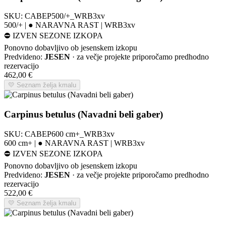
SKU:
CABEP500/+_WRB3xv
500/+ | ● NARAVNA RAST | WRB3xv
⛔
IZVEN SEZONE IZKOPA
Ponovno dobavljivo ob jesenskem izkopu
Predvideno:
JESEN
· za večje projekte priporočamo predhodno
rezervacijo
462,00
€
💛 Seznam želja kmalu
Carpinus betulus (Navadni beli gaber)
SKU:
CABEP600 cm+_WRB3xv
600 cm+ | ● NARAVNA RAST | WRB3xv
⛔
IZVEN SEZONE IZKOPA
Ponovno dobavljivo ob jesenskem izkopu
Predvideno:
JESEN
· za večje projekte priporočamo predhodno
rezervacijo
522,00
€
💛 Seznam želja kmalu