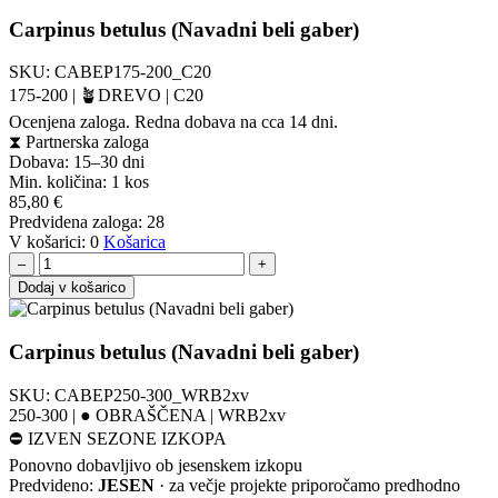
Carpinus betulus (Navadni beli gaber)
SKU:
CABEP175-200_C20
175-200 | 🪴DREVO | C20
Ocenjena zaloga. Redna dobava na cca 14 dni.
⧗
Partnerska zaloga
Dobava: 15–30 dni
Min. količina:
1 kos
85,80
€
Predvidena zaloga:
28
V košarici:
0
Košarica
–
+
Dodaj v košarico
Carpinus betulus (Navadni beli gaber)
SKU:
CABEP250-300_WRB2xv
250-300 | ● OBRAŠČENA | WRB2xv
⛔
IZVEN SEZONE IZKOPA
Ponovno dobavljivo ob jesenskem izkopu
Predvideno:
JESEN
· za večje projekte priporočamo predhodno