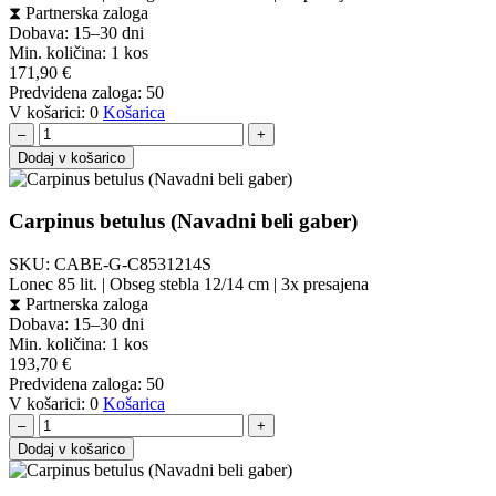
⧗
Partnerska zaloga
Dobava: 15–30 dni
Min. količina:
1 kos
171,90
€
Predvidena zaloga:
50
V košarici:
0
Košarica
–
+
Dodaj v košarico
Carpinus betulus (Navadni beli gaber)
SKU:
CABE-G-C8531214S
Lonec 85 lit. | Obseg stebla 12/14 cm | 3x presajena
⧗
Partnerska zaloga
Dobava: 15–30 dni
Min. količina:
1 kos
193,70
€
Predvidena zaloga:
50
V košarici:
0
Košarica
–
+
Dodaj v košarico