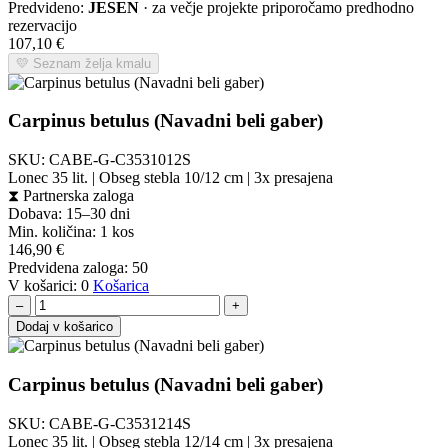
Predvideno:
JESEN
· za večje projekte priporočamo predhodno
rezervacijo
107,10
€
💛 Seznam želja kmalu
Carpinus betulus (Navadni beli gaber)
SKU:
CABE-G-C3531012S
Lonec 35 lit. | Obseg stebla 10/12 cm | 3x presajena
⧗
Partnerska zaloga
Dobava: 15–30 dni
Min. količina:
1 kos
146,90
€
Predvidena zaloga:
50
V košarici:
0
Košarica
–
+
Dodaj v košarico
Carpinus betulus (Navadni beli gaber)
SKU:
CABE-G-C3531214S
Lonec 35 lit. | Obseg stebla 12/14 cm | 3x presajena