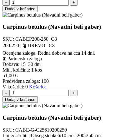
–
+
Dodaj v košarico
Carpinus betulus (Navadni beli gaber)
SKU:
CABEP200-250_C8
200-250 | 🪴DREVO | C8
Ocenjena zaloga. Redna dobava na cca 14 dni.
⧗
Partnerska zaloga
Dobava: 15–30 dni
Min. količina:
1 kos
51,00
€
Predvidena zaloga:
100
V košarici:
0
Košarica
–
+
Dodaj v košarico
Carpinus betulus (Navadni beli gaber)
SKU:
CABE-G-C25610200250
Lonec 25 lit. | Obseg stebla 6/10 cm | 200-250 cm