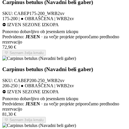
Carpinus betulus (Navadni beli gaber)
SKU:
CABEP175-200_WRB2xv
175-200 | ● OBRAŠČENA | WRB2xv
⛔
IZVEN SEZONE IZKOPA
Ponovno dobavljivo ob jesenskem izkopu
Predvideno:
JESEN
· za večje projekte priporočamo predhodno
rezervacijo
72,90
€
💛 Seznam želja kmalu
Carpinus betulus (Navadni beli gaber)
SKU:
CABEP200-250_WRB2xv
200-250 | ● OBRAŠČENA | WRB2xv
⛔
IZVEN SEZONE IZKOPA
Ponovno dobavljivo ob jesenskem izkopu
Predvideno:
JESEN
· za večje projekte priporočamo predhodno
rezervacijo
81,30
€
💛 Seznam želja kmalu