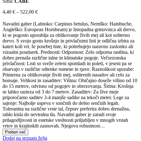
Šifra:
CABE
Cenovni
4,40
€
–
522,00
€
razpon:
od
Navadni gaber (Latinsko: Carpinus betulus, Nemško: Hainbuche,
4,40 €
Angleško: European Hornbeam) je listopadna grmovnica ali drevo,
do
ki se pogosto uporablja za oblikovanje živih mej ali kot soliterno
522,00 €
drevo. S svojo gosto krošnjo in privlačnimi listi je odlična izbira za
kateri koli vrt, še posebej tiste, ki potrebujejo naravno zaslonko ali
vizualni poudarek. Prednosti: Odpornost: Zelo odporna rastlina, ki
dobro prenaša različne talne in klimatske pogoje. Večsezonska
privlačnost: Listi so sveže zeleni spomladi in poleti, v jeseni pa se
obarvajo v različne odtenke rumene in rjave. Raznolikost uporabe:
Primerna za oblikovanje živih mej, soliternih nasadov ali celo za
bonsaje. Velikost in zasaditev: Višina: Običajno doseže višino od 10
do 15 metrov, odvisno od pogojev in obrezovanja. Širina: Krošnja
se lahko razteza od 3 do 7 metrov. Zasaditev: Za žive meje
priporočamo saditev 3-4 manjše sadike na tekoči meter. Lege za
sajenje: Najbolje uspeva v sončnih do delno senčnih legah.
Tolerantna na različne vrste tal, čeprav preferira dobro drenažna,
rahlo kisla do nevtralna tla. Navadni gaber je zaradi svoje
prilagodljivosti in estetske vrednosti priljubljen v mnogih vrstah
vrtov in krajinskih zasnovah. Njegova robustnost…
Preberi več
Dodaj na seznam želja