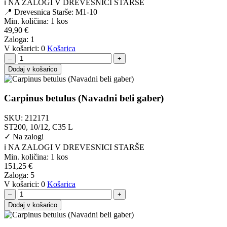
ℹ️ NA ZALOGI V DREVESNICI STARŠE
📍 Drevesnica Starše: M1-10
Min. količina:
1 kos
49,90
€
Zaloga:
1
V košarici:
0
Košarica
–
+
Dodaj v košarico
Carpinus betulus (Navadni beli gaber)
SKU:
212171
ST200, 10/12, C35 L
✓
Na zalogi
ℹ️ NA ZALOGI V DREVESNICI STARŠE
Min. količina:
1 kos
151,25
€
Zaloga:
5
V košarici:
0
Košarica
–
+
Dodaj v košarico