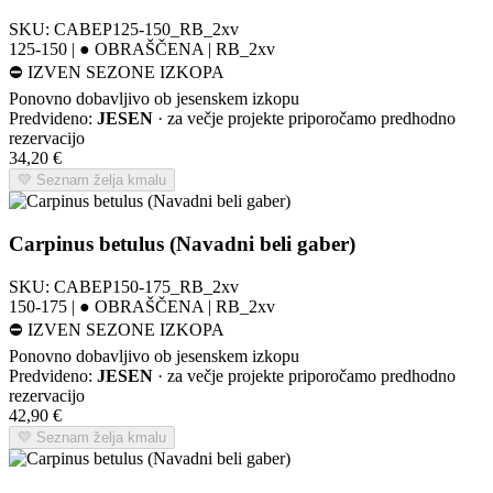
SKU:
CABEP125-150_RB_2xv
125-150 | ● OBRAŠČENA | RB_2xv
⛔
IZVEN SEZONE IZKOPA
Ponovno dobavljivo ob jesenskem izkopu
Predvideno:
JESEN
· za večje projekte priporočamo predhodno
rezervacijo
34,20
€
💛 Seznam želja kmalu
Carpinus betulus (Navadni beli gaber)
SKU:
CABEP150-175_RB_2xv
150-175 | ● OBRAŠČENA | RB_2xv
⛔
IZVEN SEZONE IZKOPA
Ponovno dobavljivo ob jesenskem izkopu
Predvideno:
JESEN
· za večje projekte priporočamo predhodno
rezervacijo
42,90
€
💛 Seznam želja kmalu