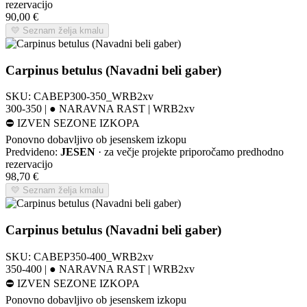
rezervacijo
90,00
€
💛 Seznam želja kmalu
Carpinus betulus (Navadni beli gaber)
SKU:
CABEP300-350_WRB2xv
300-350 | ● NARAVNA RAST | WRB2xv
⛔
IZVEN SEZONE IZKOPA
Ponovno dobavljivo ob jesenskem izkopu
Predvideno:
JESEN
· za večje projekte priporočamo predhodno
rezervacijo
98,70
€
💛 Seznam želja kmalu
Carpinus betulus (Navadni beli gaber)
SKU:
CABEP350-400_WRB2xv
350-400 | ● NARAVNA RAST | WRB2xv
⛔
IZVEN SEZONE IZKOPA
Ponovno dobavljivo ob jesenskem izkopu