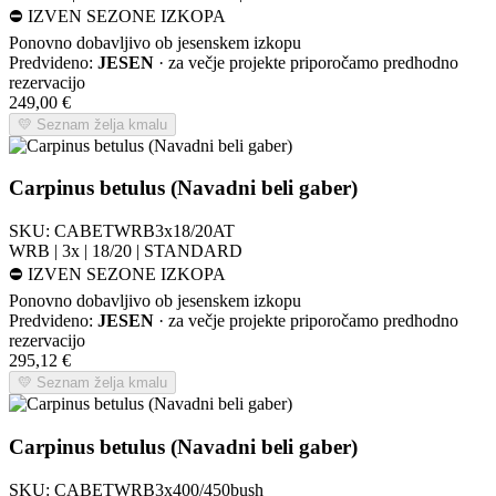
⛔
IZVEN SEZONE IZKOPA
Ponovno dobavljivo ob jesenskem izkopu
Predvideno:
JESEN
· za večje projekte priporočamo predhodno
rezervacijo
249,00
€
💛 Seznam želja kmalu
Carpinus betulus (Navadni beli gaber)
SKU:
CABETWRB3x18/20AT
WRB | 3x | 18/20 | STANDARD
⛔
IZVEN SEZONE IZKOPA
Ponovno dobavljivo ob jesenskem izkopu
Predvideno:
JESEN
· za večje projekte priporočamo predhodno
rezervacijo
295,12
€
💛 Seznam želja kmalu
Carpinus betulus (Navadni beli gaber)
SKU:
CABETWRB3x400/450bush