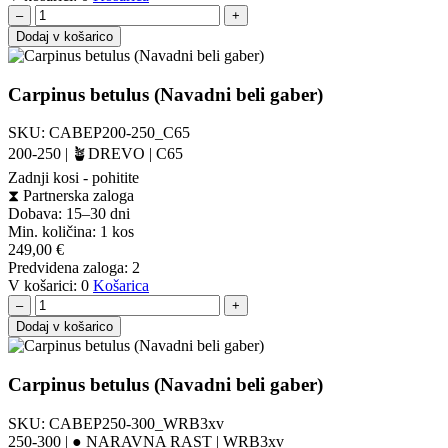
–
+
Dodaj v košarico
Carpinus betulus (Navadni beli gaber)
SKU:
CABEP200-250_C65
200-250 | 🪴DREVO | C65
Zadnji kosi - pohitite
⧗
Partnerska zaloga
Dobava: 15–30 dni
Min. količina:
1 kos
249,00
€
Predvidena zaloga:
2
V košarici:
0
Košarica
–
+
Dodaj v košarico
Carpinus betulus (Navadni beli gaber)
SKU:
CABEP250-300_WRB3xv
250-300 | ● NARAVNA RAST | WRB3xv