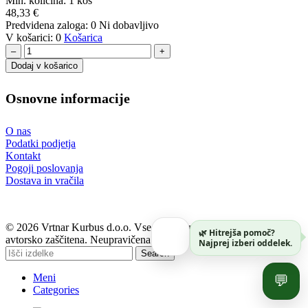
Min. količina:
1 kos
48,33
€
Predvidena zaloga:
0
Ni dobavljivo
V košarici:
0
Košarica
–
+
Dodaj v košarico
Osnovne informacije
O nas
Podatki podjetja
Kontakt
Pogoji poslovanja
Dostava in vračila
© 2026 Vrtnar Kurbus d.o.o. Vse pravice pridržane. Vsa vsebina je
🌿 Hitrejša pomoč?
avtorsko zaščitena. Neupravičena uporaba je prepovedana.
Najprej izberi oddelek.
Search
Meni
💬
Categories