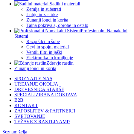
Sadilni materiali
Zemlja in substrati
Lubje in zastirke
Zunanji lonci in korita
Talna pokrivala, obrobe in ostalo
Profesionalni Namakalni
Sistemi
Razpršilci in šobe
Cevi in spojni material
Ventili filtri in jaški
Elektronika in krmiljenje
Zdravje rastlin
Zunanji lonci in korita
SPOZNAJTE NAS
UREJANJE OKOLJA
DREVESNICA STARŠE
SPECIALIZIRANA DOSTAVA
B2B
KONTAKT
ZAPOSLITEV & PARTNERJI
SVETOVANJE
TEŽAVE Z RASTLINAMI?
Seznam želja