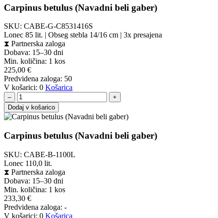
Carpinus betulus (Navadni beli gaber)
SKU:
CABE-G-C8531416S
Lonec 85 lit. | Obseg stebla 14/16 cm | 3x presajena
⧗
Partnerska zaloga
Dobava: 15–30 dni
Min. količina:
1 kos
225,00
€
Predvidena zaloga:
50
V košarici:
0
Košarica
–
+
Dodaj v košarico
Carpinus betulus (Navadni beli gaber)
SKU:
CABE-B-1100L
Lonec 110,0 lit.
⧗
Partnerska zaloga
Dobava: 15–30 dni
Min. količina:
1 kos
233,30
€
Predvidena zaloga:
-
V košarici:
0
Košarica