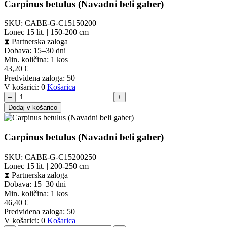
Carpinus betulus (Navadni beli gaber)
SKU:
CABE-G-C15150200
Lonec 15 lit. | 150-200 cm
⧗
Partnerska zaloga
Dobava: 15–30 dni
Min. količina:
1 kos
43,20
€
Predvidena zaloga:
50
V košarici:
0
Košarica
–
+
Dodaj v košarico
Carpinus betulus (Navadni beli gaber)
SKU:
CABE-G-C15200250
Lonec 15 lit. | 200-250 cm
⧗
Partnerska zaloga
Dobava: 15–30 dni
Min. količina:
1 kos
46,40
€
Predvidena zaloga:
50
V košarici:
0
Košarica