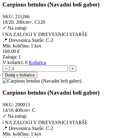
Carpinus betulus (Navadni beli gaber)
SKU:
211266
18/20, 200cm+, C120
✓
Na zalogi
ℹ️ NA ZALOGI V DREVESNICI STARŠE
📍 Drevesnica Starše: C-2
Min. količina:
1 kos
169,00
€
Zaloga:
1
V košarici:
0
Košarica
–
+
Dodaj v košarico
Carpinus betulus (Navadni beli gaber)
SKU:
200013
14/16 400cm+ C
✓
Na zalogi
ℹ️ NA ZALOGI V DREVESNICI STARŠE
📍 Drevesnica Starše: C-2
Min. količina:
1 kos