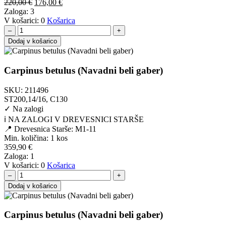
Izvirna
Trenutna
220,00
€
176,00
€
cena
cena
Zaloga:
3
je
je:
V košarici:
0
Košarica
bila:
176,00 €.
–
+
220,00 €.
Dodaj v košarico
Carpinus betulus (Navadni beli gaber)
SKU:
211496
ST200,14/16, C130
✓
Na zalogi
ℹ️ NA ZALOGI V DREVESNICI STARŠE
📍 Drevesnica Starše: M1-11
Min. količina:
1 kos
359,90
€
Zaloga:
1
V košarici:
0
Košarica
–
+
Dodaj v košarico
Carpinus betulus (Navadni beli gaber)