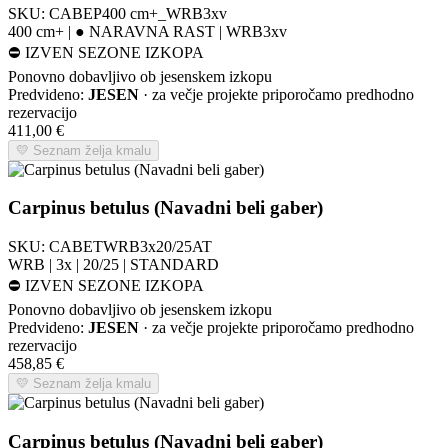
SKU:
CABEP400 cm+_WRB3xv
400 cm+ | ● NARAVNA RAST | WRB3xv
⛔
IZVEN SEZONE IZKOPA
Ponovno dobavljivo ob jesenskem izkopu
Predvideno:
JESEN
· za večje projekte priporočamo predhodno
rezervacijo
411,00
€
💛 Seznam želja kmalu
Carpinus betulus (Navadni beli gaber)
SKU:
CABETWRB3x20/25AT
WRB | 3x | 20/25 | STANDARD
⛔
IZVEN SEZONE IZKOPA
Ponovno dobavljivo ob jesenskem izkopu
Predvideno:
JESEN
· za večje projekte priporočamo predhodno
rezervacijo
458,85
€
💛 Seznam želja kmalu
Carpinus betulus (Navadni beli gaber)