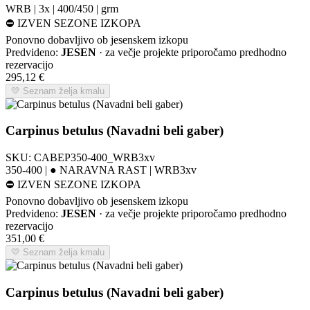
WRB | 3x | 400/450 | grm
⛔
IZVEN SEZONE IZKOPA
Ponovno dobavljivo ob jesenskem izkopu
Predvideno:
JESEN
· za večje projekte priporočamo predhodno
rezervacijo
295,12
€
💛 Seznam želja kmalu
Carpinus betulus (Navadni beli gaber)
SKU:
CABEP350-400_WRB3xv
350-400 | ● NARAVNA RAST | WRB3xv
⛔
IZVEN SEZONE IZKOPA
Ponovno dobavljivo ob jesenskem izkopu
Predvideno:
JESEN
· za večje projekte priporočamo predhodno
rezervacijo
351,00
€
💛 Seznam želja kmalu
Carpinus betulus (Navadni beli gaber)