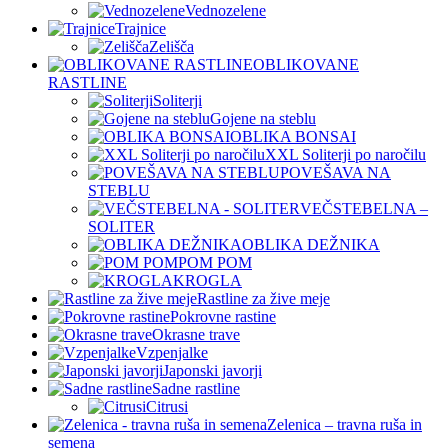
Vednozelene
Trajnice
Zelišča
OBLIKOVANE
RASTLINE
Soliterji
Gojene na steblu
OBLIKA BONSAI
XXL Soliterji po naročilu
POVEŠAVA NA
STEBLU
VEČSTEBELNA –
SOLITER
OBLIKA DEŽNIKA
POM POM
KROGLA
Rastline za žive meje
Pokrovne rastine
Okrasne trave
Vzpenjalke
Japonski javorji
Sadne rastline
Citrusi
Zelenica – travna ruša in
semena