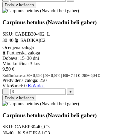
Dodaj v košarico
Carpinus betulus (Navadni beli gaber)
SKU:
CABEB30-402_L
30-40|🪴 SADIKA|C2
Ocenjena zaloga
⧗
Partnerska zaloga
Dobava: 15–30 dni
Min. količina:
3 kos
9,50
€
Količinska cena:
30+ 8,36 € | 50+ 8,07 € | 100+ 7,41 € | 200+ 6,84 €
Predvidena zaloga:
250
V košarici:
0
Košarica
–
+
Dodaj v košarico
Carpinus betulus (Navadni beli gaber)
SKU:
CABEP30-40_C3
30-40 | 🪴 SADIKA | C3