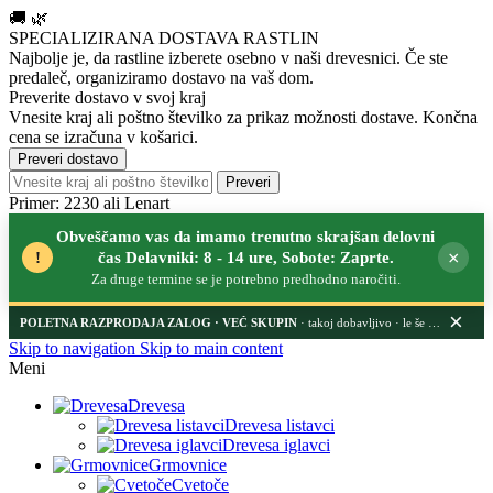
🚚
🌿
SPECIALIZIRANA DOSTAVA RASTLIN
Najbolje je, da rastline izberete osebno v naši drevesnici.
Če ste
predaleč, organiziramo dostavo na vaš dom.
Preverite dostavo v svoj kraj
Vnesite kraj ali poštno številko za prikaz možnosti dostave. Končna
cena se izračuna v košarici.
Preveri dostavo
Preveri
Primer: 2230 ali Lenart
Obveščamo vas da imamo trenutno skrajšan delovni
×
!
čas Delavniki: 8 - 14 ure, Sobote: Zaprte.
Za druge termine se je potrebno predhodno naročiti.
×
POLETNA RAZPRODAJA ZALOG
· takoj dobavljivo · le še nekaj dni
Skip to navigation
Skip to main content
Meni
Drevesa
Drevesa listavci
Drevesa iglavci
Grmovnice
Cvetoče