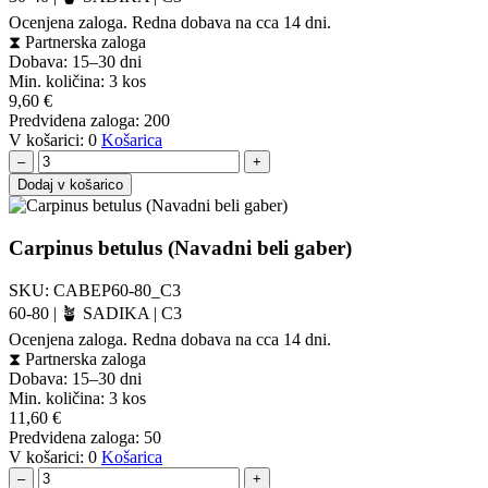
Ocenjena zaloga. Redna dobava na cca 14 dni.
⧗
Partnerska zaloga
Dobava: 15–30 dni
Min. količina:
3 kos
9,60
€
Predvidena zaloga:
200
V košarici:
0
Košarica
–
+
Dodaj v košarico
Carpinus betulus (Navadni beli gaber)
SKU:
CABEP60-80_C3
60-80 | 🪴 SADIKA | C3
Ocenjena zaloga. Redna dobava na cca 14 dni.
⧗
Partnerska zaloga
Dobava: 15–30 dni
Min. količina:
3 kos
11,60
€
Predvidena zaloga:
50
V košarici:
0
Košarica
–
+