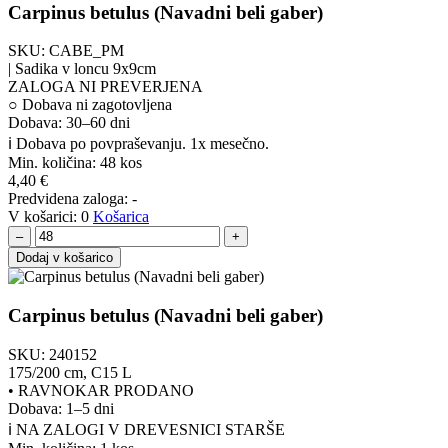
Carpinus betulus (Navadni beli gaber)
SKU:
CABE_PM
| Sadika v loncu 9x9cm
ZALOGA NI PREVERJENA
○
Dobava ni zagotovljena
Dobava: 30–60 dni
ℹ️ Dobava po povpraševanju. 1x mesečno.
Min. količina:
48 kos
4,40
€
Predvidena zaloga:
-
V košarici:
0
Košarica
–
+
Dodaj v košarico
Carpinus betulus (Navadni beli gaber)
SKU:
240152
175/200 cm, C15 L
•
RAVNOKAR PRODANO
Dobava: 1–5 dni
ℹ️ NA ZALOGI V DREVESNICI STARŠE