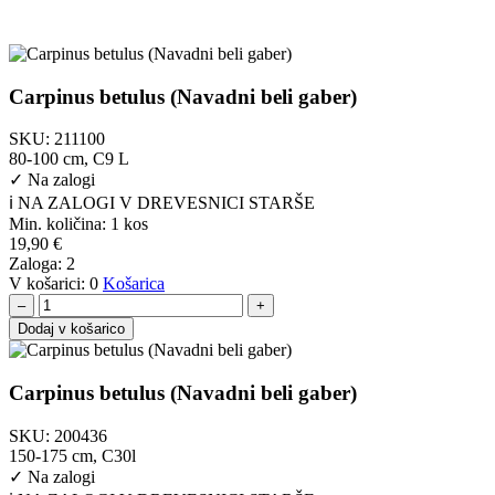
Carpinus betulus (Navadni beli gaber)
SKU:
211100
80-100 cm, C9 L
✓
Na zalogi
ℹ️ NA ZALOGI V DREVESNICI STARŠE
Min. količina:
1 kos
19,90
€
Zaloga:
2
V košarici:
0
Košarica
–
+
Dodaj v košarico
Carpinus betulus (Navadni beli gaber)
SKU:
200436
150-175 cm, C30l
✓
Na zalogi