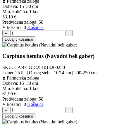
⧗
Partnerska zaloga
Dobava: 15–30 dni
Min. količina:
1 kos
53,10
€
Predvidena zaloga:
50
V košarici:
0
Košarica
–
+
Dodaj v košarico
Carpinus betulus (Navadni beli gaber)
SKU:
CABE-G-C251014200250
Lonec 25 lit. | Obseg stebla 10/14 cm | 200-250 cm
⧗
Partnerska zaloga
Dobava: 15–30 dni
Min. količina:
1 kos
61,90
€
Predvidena zaloga:
50
V košarici:
0
Košarica
–
+
Dodaj v košarico