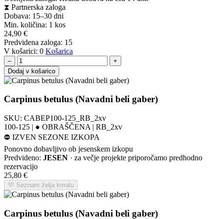
⧗
Partnerska zaloga
Dobava: 15–30 dni
Min. količina:
1 kos
24,90
€
Predvidena zaloga:
15
V košarici:
0
Košarica
–
+
Dodaj v košarico
Carpinus betulus (Navadni beli gaber)
SKU:
CABEP100-125_RB_2xv
100-125 | ● OBRAŠČENA | RB_2xv
⛔
IZVEN SEZONE IZKOPA
Ponovno dobavljivo ob jesenskem izkopu
Predvideno:
JESEN
· za večje projekte priporočamo predhodno
rezervacijo
25,80
€
💛 Seznam želja kmalu
Carpinus betulus (Navadni beli gaber)