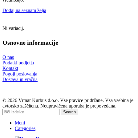
Dodaj na seznam želja
Ni variacij.
Osnovne informacije
O nas
Podatki podjetja
Kontakt
Pogoji poslovanja
Dostava in vračila
© 2026 Vrtnar Kurbus d.o.o. Vse pravice pridržane. Vsa vsebina je
avtorsko zaščitena. Neupravičena uporaba je prepovedana.
Search
Meni
Categories