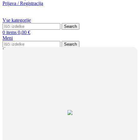
Prijava / Registracija
Vse kategorije
Search
0
items
0,00
€
Meni
Search
Prijava / Registracija