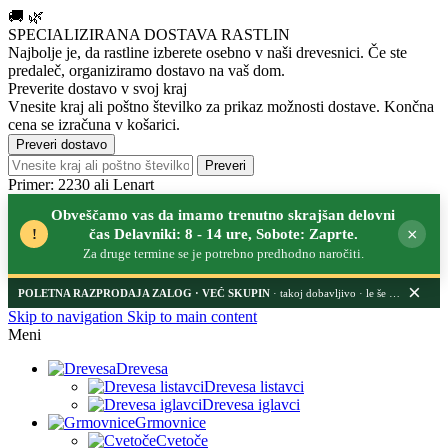
🚚
🌿
SPECIALIZIRANA DOSTAVA RASTLIN
Najbolje je, da rastline izberete osebno v naši drevesnici.
Če ste
predaleč, organiziramo dostavo na vaš dom.
Preverite dostavo v svoj kraj
Vnesite kraj ali poštno številko za prikaz možnosti dostave. Končna
cena se izračuna v košarici.
Preveri dostavo
Preveri
Primer: 2230 ali Lenart
Obveščamo vas da imamo trenutno skrajšan delovni
×
!
čas Delavniki: 8 - 14 ure, Sobote: Zaprte.
Za druge termine se je potrebno predhodno naročiti.
×
POLETNA RAZPRODAJA ZALOG
· takoj dobavljivo · le še nekaj dni
Skip to navigation
Skip to main content
Meni
Drevesa
Drevesa listavci
Drevesa iglavci
Grmovnice
Cvetoče