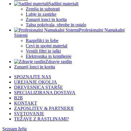
Sadilni materiali
Zemlja in substrati
Lubje in zastirke
Zunanji lonci in korita
Talna pokrivala, obrobe in ostalo
Profesionalni Namakalni
Sistemi
Razpršilci in šobe
Cevi in spojni material
Ventili filtri in jaški
Elektronika in krmiljenje
Zdravje rastlin
Zunanji lonci in korita
SPOZNAJTE NAS
UREJANJE OKOLJA
DREVESNICA STARŠE
SPECIALIZIRANA DOSTAVA
B2B
KONTAKT
ZAPOSLITEV & PARTNERJI
SVETOVANJE
TEŽAVE Z RASTLINAMI?
Seznam želja