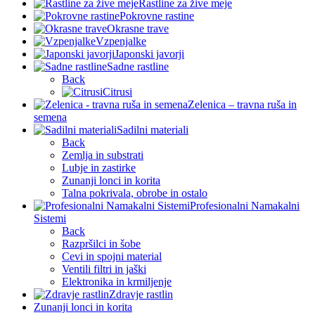
Rastline za žive meje
Pokrovne rastine
Okrasne trave
Vzpenjalke
Japonski javorji
Sadne rastline
Back
Citrusi
Zelenica – travna ruša in
semena
Sadilni materiali
Back
Zemlja in substrati
Lubje in zastirke
Zunanji lonci in korita
Talna pokrivala, obrobe in ostalo
Profesionalni Namakalni
Sistemi
Back
Razpršilci in šobe
Cevi in spojni material
Ventili filtri in jaški
Elektronika in krmiljenje
Zdravje rastlin
Zunanji lonci in korita