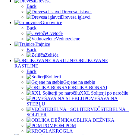
Drevesa
Back
Drevesa listavci
Drevesa iglavci
Grmovnice
Back
Cvetoče
Vednozelene
Trajnice
Back
Zelišča
OBLIKOVANE
RASTLINE
Back
Soliterji
Gojene na steblu
OBLIKA BONSAI
XXL Soliterji po naročilu
POVEŠAVA NA
STEBLU
VEČSTEBELNA –
SOLITER
OBLIKA DEŽNIKA
POM POM
KROGLA