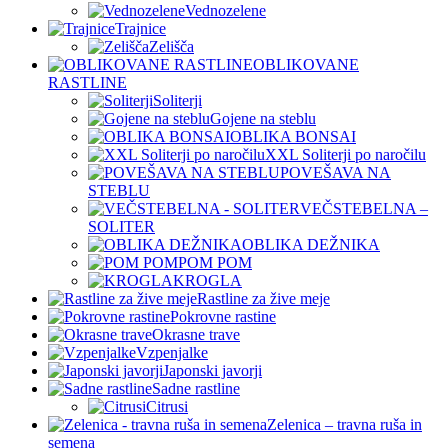
Vednozelene
Trajnice
Zelišča
OBLIKOVANE
RASTLINE
Soliterji
Gojene na steblu
OBLIKA BONSAI
XXL Soliterji po naročilu
POVEŠAVA NA
STEBLU
VEČSTEBELNA –
SOLITER
OBLIKA DEŽNIKA
POM POM
KROGLA
Rastline za žive meje
Pokrovne rastine
Okrasne trave
Vzpenjalke
Japonski javorji
Sadne rastline
Citrusi
Zelenica – travna ruša in
semena