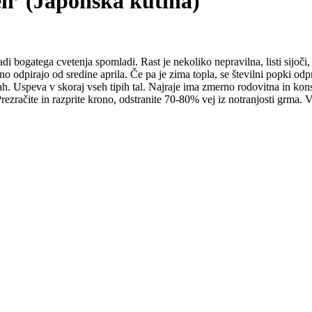
n’ (Japonska kutina)
i bogatega cvetenja spomladi. Rast je nekoliko nepravilna, listi sijoči,
no odpirajo od sredine aprila. Če pa je zima topla, se številni popki od
jah. Uspeva v skoraj vseh tipih tal. Najraje ima zmerno rodovitna in ko
zračite in razprite krono, odstranite 70-80% vej iz notranjosti grma. Viš