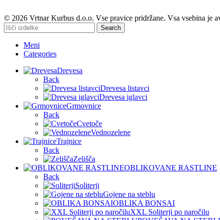
© 2026 Vrtnar Kurbus d.o.o. Vse pravice pridržane. Vsa vsebina je a
Search
Meni
Categories
Drevesa
Back
Drevesa listavci
Drevesa iglavci
Grmovnice
Back
Cvetoče
Vednozelene
Trajnice
Back
Zelišča
OBLIKOVANE RASTLINE
Back
Soliterji
Gojene na steblu
OBLIKA BONSAI
XXL Soliterji po naročilu