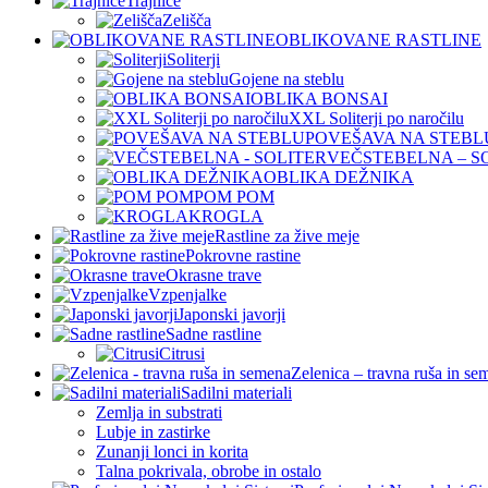
Trajnice
Zelišča
OBLIKOVANE RASTLINE
Soliterji
Gojene na steblu
OBLIKA BONSAI
XXL Soliterji po naročilu
POVEŠAVA NA STEBL
VEČSTEBELNA – S
OBLIKA DEŽNIKA
POM POM
KROGLA
Rastline za žive meje
Pokrovne rastine
Okrasne trave
Vzpenjalke
Japonski javorji
Sadne rastline
Citrusi
Zelenica – travna ruša in se
Sadilni materiali
Zemlja in substrati
Lubje in zastirke
Zunanji lonci in korita
Talna pokrivala, obrobe in ostalo