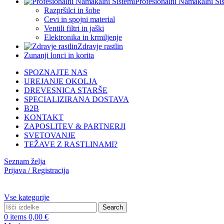
Profesionalni Namakalni Si
Razpršilci in šobe
Cevi in spojni material
Ventili filtri in jaški
Elektronika in krmiljenje
Zdravje rastlin
Zunanji lonci in korita
SPOZNAJTE NAS
UREJANJE OKOLJA
DREVESNICA STARŠE
SPECIALIZIRANA DOSTAVA
B2B
KONTAKT
ZAPOSLITEV & PARTNERJI
SVETOVANJE
TEŽAVE Z RASTLINAMI?
Seznam želja
Prijava / Registracija
Vse kategorije
Search
0
items
0,00
€