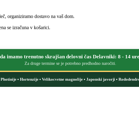
leč, organiziramo dostavo na vaš dom.
na se izračuna v košarici.
a imamo trenutno skrajšan delovni čas Delavniki: 8 - 14 ure
Za druge termine se je potrebno predhodno naročiti.
i: Photinije • Hortenzije • Velikocvetne magnolije • Japonski javorji • Rododendr