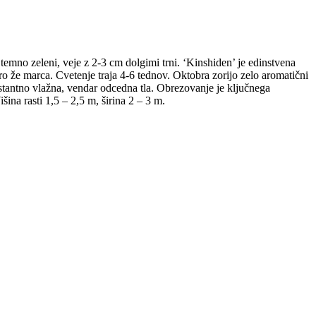
 temno zeleni, veje z 2-3 cm dolgimi trni. ‘Kinshiden’ je edinstvena
pro že marca. Cvetenje traja 4-6 tednov. Oktobra zorijo zelo aromatični
nstantno vlažna, vendar odcedna tla. Obrezovanje je ključnega
ina rasti 1,5 – 2,5 m, širina 2 – 3 m.