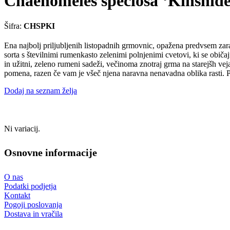
Chaenomeles speciosa ‘Kinshide
Šifra:
CHSPKI
Ena najbolj priljubljenih listopadnih grmovnic, opažena predvsem zarad
sorta s številnimi rumenkasto zelenimi polnjenimi cvetovi, ki se običaj
in užitni, zeleno rumeni sadeži, večinoma znotraj grma na starejšh ve
pomena, razen če vam je všeč njena naravna nenavadna oblika rasti. Pre
Dodaj na seznam želja
Ni variacij.
Osnovne informacije
O nas
Podatki podjetja
Kontakt
Pogoji poslovanja
Dostava in vračila