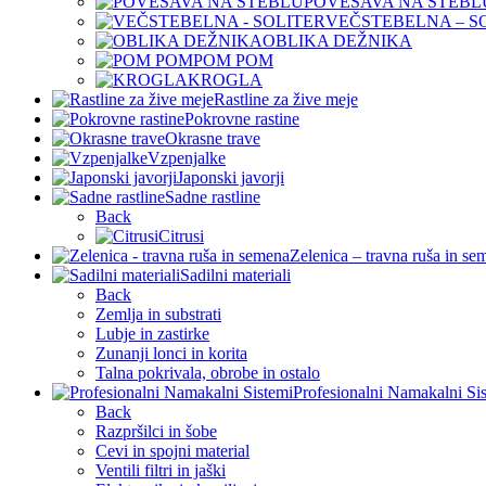
POVEŠAVA NA STEBL
VEČSTEBELNA – S
OBLIKA DEŽNIKA
POM POM
KROGLA
Rastline za žive meje
Pokrovne rastine
Okrasne trave
Vzpenjalke
Japonski javorji
Sadne rastline
Back
Citrusi
Zelenica – travna ruša in se
Sadilni materiali
Back
Zemlja in substrati
Lubje in zastirke
Zunanji lonci in korita
Talna pokrivala, obrobe in ostalo
Profesionalni Namakalni Si
Back
Razpršilci in šobe
Cevi in spojni material
Ventili filtri in jaški