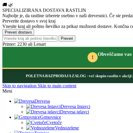
🚚
🌿
SPECIALIZIRANA DOSTAVA RASTLIN
Najbolje je, da rastline izberete osebno v naši drevesnici.
Če ste preda
Preverite dostavo v svoj kraj
Vnesite kraj ali poštno številko za prikaz možnosti dostave. Končna ce
Preveri dostavo
Preveri
Primer: 2230 ali Lenart
Obveščamo vas d
!
POLETNA RAZPRODAJA ZALOG
· več skupin rastlin v akcij
Skip to navigation
Skip to main content
Meni
Drevesa
Drevesa listavci
Drevesa iglavci
Grmovnice
Cvetoče
Vednozelene