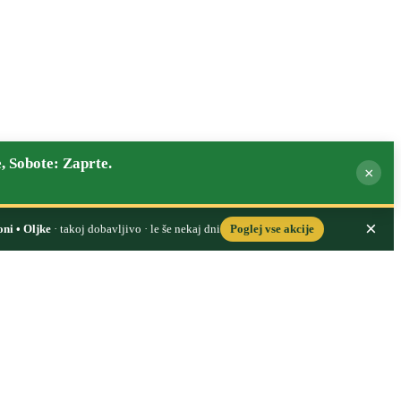
, Sobote: Zaprte.
×
×
oni • Oljke
· takoj dobavljivo · le še nekaj dni
Poglej vse akcije