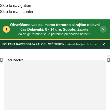
Skip to navigation
Skip to main content
Obveščamo vas da imamo trenutno skrajšan delovni
!
×
čas Delavniki: 8 - 14 ure, Sobote: Zaprte.
Za druge termine se je potrebno predhodno naročiti.
×
POLETNA RAZPRODAJA ZALOG
· takoj dobavljivo · le še nekaj dni