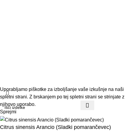
Kontakt
Pogoji poslovanja
Dostava in vračila
© 2026 Vrtnar Kurbus d.o.o. Vse pravice pridržane. Vsa
vsebina je avtorsko zaščitena. Neupravičena uporaba je
prepovedana.
Uporabljamo piškotke za izboljšanje vaše izkušnje na naši
spletni strani. Z brskanjem po tej spletni strani se strinjate z
njihovo uporabo.
Sprejmi
Citrus sinensis Arancio (Sladki pomarančevec)