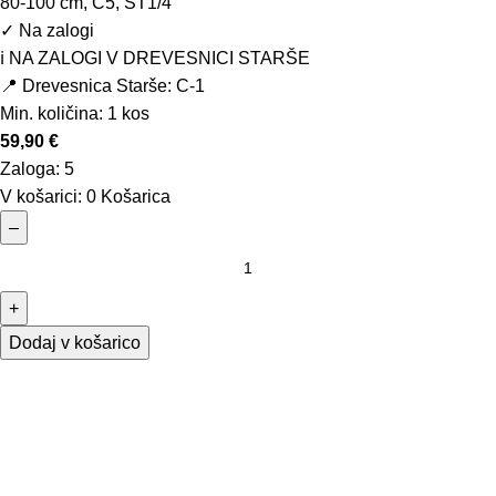
80-100 cm, C5, ST1/4
✓
Na zalogi
ℹ️ NA ZALOGI V DREVESNICI STARŠE
📍 Drevesnica Starše: C-1
Min. količina:
1 kos
59,90
€
Zaloga:
5
V košarici:
0
Košarica
–
+
Dodaj v košarico
Osnovne informacije
O nas
Podatki podjetja