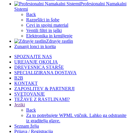
Profesionalni Namakalni
Sistemi
Back
Razpršilci in šobe
Cevi in spojni material
Ventili filtri in jaški
Elektronika in krmiljenje
Zdravje rastlin
Zunanji lonci in korita
SPOZNAJTE NAS
UREJANJE OKOLJA
DREVESNICA STARŠE
SPECIALIZIRANA DOSTAVA
B2B
KONTAKT
ZAPOSLITEV & PARTNERJI
SVETOVANJE
TEŽAVE Z RASTLINAMI?
Jeziki
Back
Za to potrebujete WPML vtičnik. Lahko ga odstranite
iz graditelja glave.
Seznam želja
Prijava / Registracija