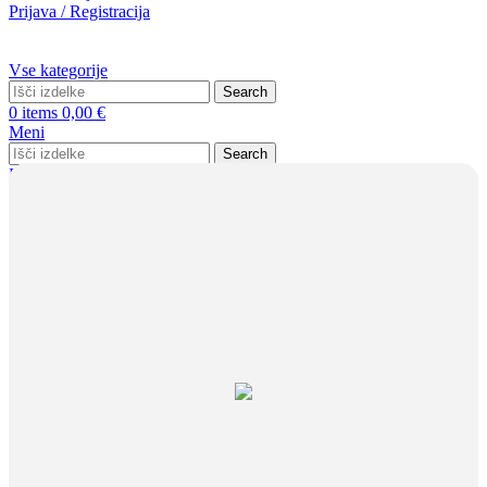
Prijava / Registracija
Vse kategorije
Search
0
items
0,00
€
Meni
Search
Prijava / Registracija