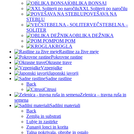
OBLIKA BONSAI
XXL Soliterji po naročilu
POVEŠAVA NA
STEBLU
VEČSTEBELNA –
SOLITER
OBLIKA DEŽNIKA
POM POM
KROGLA
Rastline za žive meje
Pokrovne rastine
Okrasne trave
Vzpenjalke
Japonski javorji
Sadne rastline
Back
Citrusi
Zelenica – travna ruša in
semena
Sadilni materiali
Back
Zemlja in substrati
Lubje in zastirke
Zunanji lonci in korita
Talna pokrivala, obrobe in ostalo