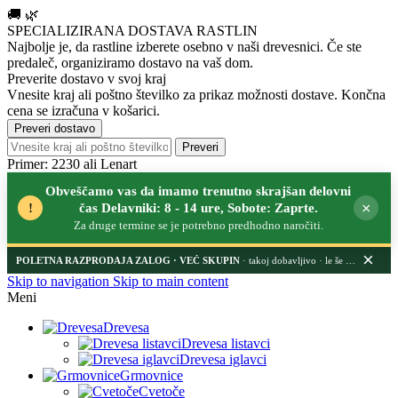
🚚
🌿
SPECIALIZIRANA DOSTAVA RASTLIN
Najbolje je, da rastline izberete osebno v naši drevesnici.
Če ste
predaleč, organiziramo dostavo na vaš dom.
Preverite dostavo v svoj kraj
Vnesite kraj ali poštno številko za prikaz možnosti dostave. Končna
cena se izračuna v košarici.
Preveri dostavo
Preveri
Primer: 2230 ali Lenart
Obveščamo vas da imamo trenutno skrajšan delovni
×
!
čas Delavniki: 8 - 14 ure, Sobote: Zaprte.
Za druge termine se je potrebno predhodno naročiti.
×
POLETNA RAZPRODAJA ZALOG
· takoj dobavljivo · le še nekaj dni
Skip to navigation
Skip to main content
Meni
Drevesa
Drevesa listavci
Drevesa iglavci
Grmovnice
Cvetoče