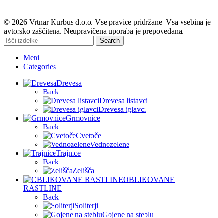
© 2026 Vrtnar Kurbus d.o.o. Vse pravice pridržane. Vsa vsebina je
avtorsko zaščitena. Neupravičena uporaba je prepovedana.
Search
Meni
Categories
Drevesa
Back
Drevesa listavci
Drevesa iglavci
Grmovnice
Back
Cvetoče
Vednozelene
Trajnice
Back
Zelišča
OBLIKOVANE
RASTLINE
Back
Soliterji
Gojene na steblu