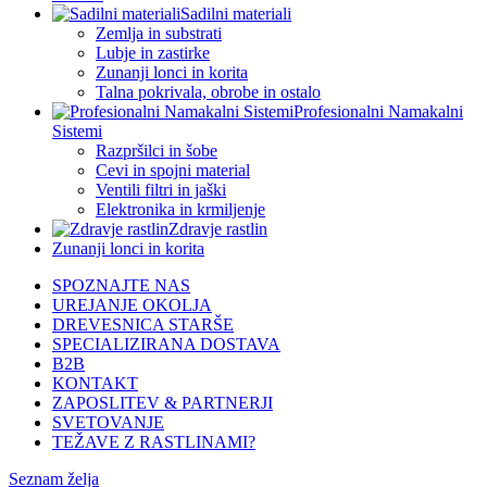
Sadilni materiali
Zemlja in substrati
Lubje in zastirke
Zunanji lonci in korita
Talna pokrivala, obrobe in ostalo
Profesionalni Namakalni
Sistemi
Razpršilci in šobe
Cevi in spojni material
Ventili filtri in jaški
Elektronika in krmiljenje
Zdravje rastlin
Zunanji lonci in korita
SPOZNAJTE NAS
UREJANJE OKOLJA
DREVESNICA STARŠE
SPECIALIZIRANA DOSTAVA
B2B
KONTAKT
ZAPOSLITEV & PARTNERJI
SVETOVANJE
TEŽAVE Z RASTLINAMI?
Seznam želja