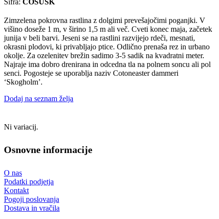
Šifra:
COSUSK
Zimzelena pokrovna rastlina z dolgimi prevešajočimi poganjki. V
višino doseže 1 m, v širino 1,5 m ali več. Cveti konec maja, začetek
junija v beli barvi. Jeseni se na rastlini razvijejo rdeči, mesnati,
okrasni plodovi, ki privabljajo ptice. Odlično prenaša rez in urbano
okolje. Za ozelenitev brežin sadimo 3-5 sadik na kvadratni meter.
Najraje ima dobro drenirana in odcedna tla na polnem soncu ali pol
senci. Pogosteje se uporablja naziv Cotoneaster dammeri
‘Skogholm’.
Dodaj na seznam želja
Ni variacij.
Osnovne informacije
O nas
Podatki podjetja
Kontakt
Pogoji poslovanja
Dostava in vračila