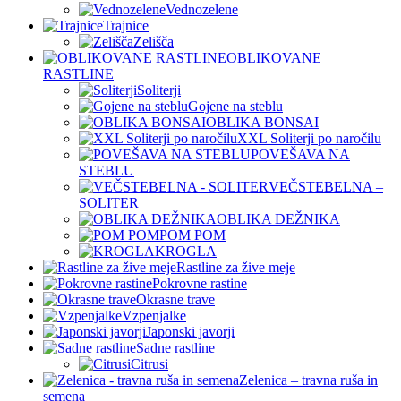
Vednozelene
Trajnice
Zelišča
OBLIKOVANE
RASTLINE
Soliterji
Gojene na steblu
OBLIKA BONSAI
XXL Soliterji po naročilu
POVEŠAVA NA
STEBLU
VEČSTEBELNA –
SOLITER
OBLIKA DEŽNIKA
POM POM
KROGLA
Rastline za žive meje
Pokrovne rastine
Okrasne trave
Vzpenjalke
Japonski javorji
Sadne rastline
Citrusi
Zelenica – travna ruša in
semena