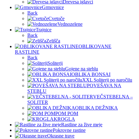
Drevesa iglavci
Grmovnice
Back
Cvetoče
Vednozelene
Trajnice
Back
Zelišča
OBLIKOVANE
RASTLINE
Back
Soliterji
Gojene na steblu
OBLIKA BONSAI
XXL Soliterji po naročilu
POVEŠAVA NA
STEBLU
VEČSTEBELNA –
SOLITER
OBLIKA DEŽNIKA
POM POM
KROGLA
Rastline za žive meje
Pokrovne rastine
Okrasne trave