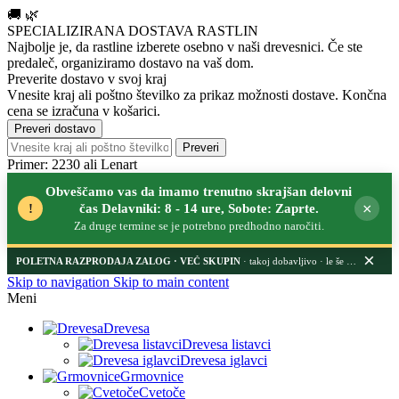
🚚
🌿
SPECIALIZIRANA DOSTAVA RASTLIN
Najbolje je, da rastline izberete osebno v naši drevesnici.
Če ste
predaleč, organiziramo dostavo na vaš dom.
Preverite dostavo v svoj kraj
Vnesite kraj ali poštno številko za prikaz možnosti dostave. Končna
cena se izračuna v košarici.
Preveri dostavo
Preveri
Primer: 2230 ali Lenart
Obveščamo vas da imamo trenutno skrajšan delovni
×
!
čas Delavniki: 8 - 14 ure, Sobote: Zaprte.
Za druge termine se je potrebno predhodno naročiti.
×
POLETNA RAZPRODAJA ZALOG
· takoj dobavljivo · le še nekaj dni
Skip to navigation
Skip to main content
Meni
Drevesa
Drevesa listavci
Drevesa iglavci
Grmovnice
Cvetoče