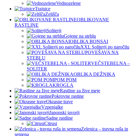
Vednozelene
Trajnice
Zelišča
OBLIKOVANE
RASTLINE
Soliterji
Gojene na steblu
OBLIKA BONSAI
XXL Soliterji po naročilu
POVEŠAVA NA
STEBLU
VEČSTEBELNA –
SOLITER
OBLIKA DEŽNIKA
POM POM
KROGLA
Rastline za žive meje
Pokrovne rastine
Okrasne trave
Vzpenjalke
Japonski javorji
Sadne rastline
Citrusi
Zelenica – travna ruša in
semena