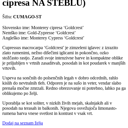
cipresa NA STEBLU)
Šifra:
CUMAGO-ST
Slovensko ime: Monterey cipresa ‘Goldcrest’
Nemško ime: Gold-Zypresse ‘Goldcrest’
Angleško ime: Monterey Cypress ‘Goldcrest’
Cupressus macrocarpa ‘Goldcrest’ je zimzeleni iglavec z izrazito
zlato rumenimi, nežno dišečimi iglicami in pokončno, ozko
stožčasto rastjo. Zaradi svoje intenzivne barve in kompaktne oblike
je priljubljen v vrtnih zasaditvah, posodah in kot poudarek v manjših
vrtovih.
Uspeva na sončnih do polsenčnih legah v dobro odcednih, rahlo
kislih do nevtralnih tleh. Odporen je na sušo in veter, vendar slabo
prenaša močne zmrzali. Redno obrezovanje ni potrebno, lahko pa ga
oblikujemo po želji.
Uporablja se kot soliter, v nizkih živih mejah, skalnjakih ali v
posodah na terasah in balkonih. Njegova osvežujoča limonasto-
rumena barva vnese svetlost in kontrast v vsak vrt.
Dodaj na seznam želja