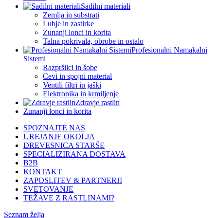
Sadilni materiali
Zemlja in substrati
Lubje in zastirke
Zunanji lonci in korita
Talna pokrivala, obrobe in ostalo
Profesionalni Namakalni
Sistemi
Razpršilci in šobe
Cevi in spojni material
Ventili filtri in jaški
Elektronika in krmiljenje
Zdravje rastlin
Zunanji lonci in korita
SPOZNAJTE NAS
UREJANJE OKOLJA
DREVESNICA STARŠE
SPECIALIZIRANA DOSTAVA
B2B
KONTAKT
ZAPOSLITEV & PARTNERJI
SVETOVANJE
TEŽAVE Z RASTLINAMI?
Seznam želja