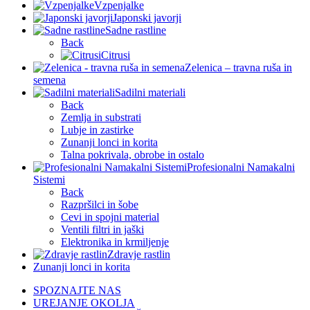
Vzpenjalke
Japonski javorji
Sadne rastline
Back
Citrusi
Zelenica – travna ruša in
semena
Sadilni materiali
Back
Zemlja in substrati
Lubje in zastirke
Zunanji lonci in korita
Talna pokrivala, obrobe in ostalo
Profesionalni Namakalni
Sistemi
Back
Razpršilci in šobe
Cevi in spojni material
Ventili filtri in jaški
Elektronika in krmiljenje
Zdravje rastlin
Zunanji lonci in korita
SPOZNAJTE NAS
UREJANJE OKOLJA