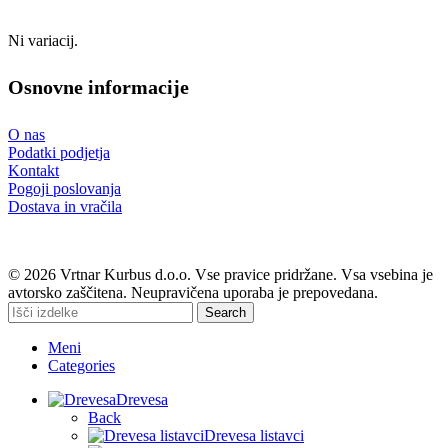
Ni variacij.
Osnovne informacije
O nas
Podatki podjetja
Kontakt
Pogoji poslovanja
Dostava in vračila
© 2026 Vrtnar Kurbus d.o.o. Vse pravice pridržane. Vsa vsebina je
avtorsko zaščitena. Neupravičena uporaba je prepovedana.
Search
Meni
Categories
Drevesa
Back
Drevesa listavci