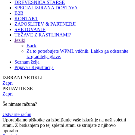
DREVESNICA STARŠE
SPECIALIZIRANA DOSTAVA
B2B
KONTAKT
ZAPOSLITEV & PARTNERJI
SVETOVANJE
TEŽAVE Z RASTLINAMI?
Jeziki
Back
Za to potrebujete WPML vtičnik. Lahko ga odstranite
iz graditelja glave.
Seznam želja
Prijava / Registracija
IZBRANI ARTIKLI
Zapri
PRIJAVITE SE
Zapri
Še nimate računa?
Ustvarite račun
Uporabljamo piškotke za izboljšanje vaše izkušnje na naši spletni
strani. Z brskanjem po tej spletni strani se strinjate z njihovo
uporabo.