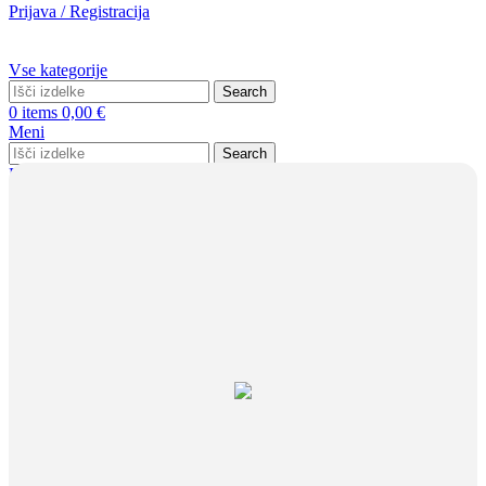
Prijava / Registracija
Vse kategorije
Search
0
items
0,00
€
Meni
Search
Prijava / Registracija