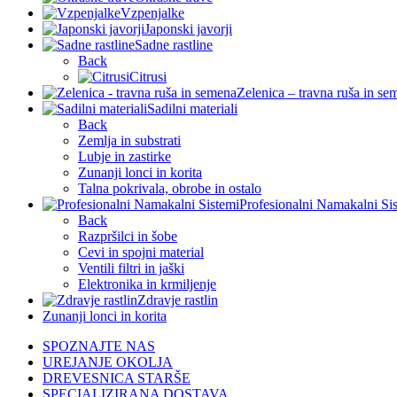
Vzpenjalke
Japonski javorji
Sadne rastline
Back
Citrusi
Zelenica – travna ruša in se
Sadilni materiali
Back
Zemlja in substrati
Lubje in zastirke
Zunanji lonci in korita
Talna pokrivala, obrobe in ostalo
Profesionalni Namakalni Si
Back
Razpršilci in šobe
Cevi in spojni material
Ventili filtri in jaški
Elektronika in krmiljenje
Zdravje rastlin
Zunanji lonci in korita
SPOZNAJTE NAS
UREJANJE OKOLJA
DREVESNICA STARŠE
SPECIALIZIRANA DOSTAVA