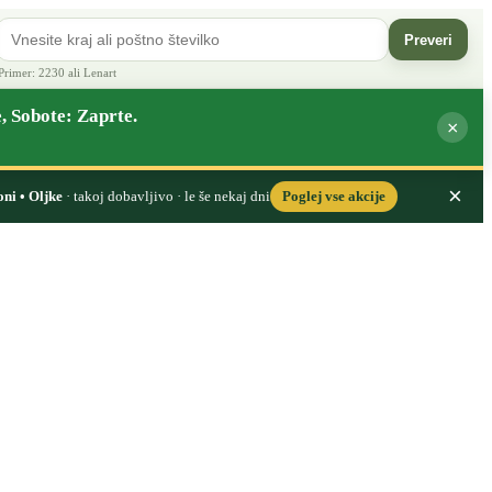
Preveri
Primer: 2230 ali Lenart
, Sobote: Zaprte.
×
×
oni • Oljke
· takoj dobavljivo · le še nekaj dni
Poglej vse akcije