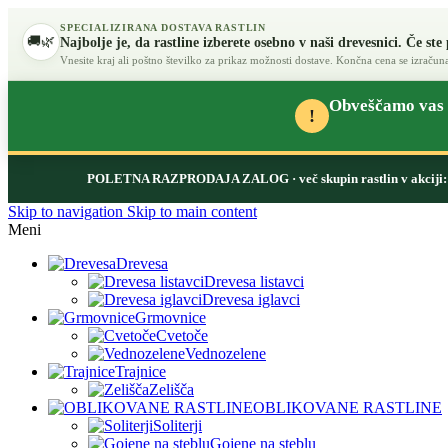
SPECIALIZIRANA DOSTAVA RASTLIN
🚚
🌿
Najbolje je, da rastline izberete osebno v naši drevesnici.
Če ste
Vnesite kraj ali poštno številko za prikaz možnosti dostave. Končna cena se izračuna
Obveščamo vas d
!
POLETNA RAZPRODAJA ZALOG
· več skupin rastlin v akcij
Skip to navigation
Skip to main content
Meni
Drevesa
Drevesa listavci
Drevesa iglavci
Grmovnice
Cvetoče
Vednozelene
Trajnice
Zelišča
OBLIKOVANE RASTLINE
Soliterji
Gojene na steblu