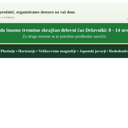
 predaleč, organiziramo dostavo na vaš dom.
 v košarici.
a imamo trenutno skrajšan delovni čas Delavniki: 8 - 14 ure
Za druge termine se je potrebno predhodno naročiti.
i: Photinije • Hortenzije • Velikocvetne magnolije • Japonski javorji • Rododendr