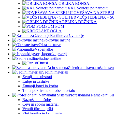
OBLIKA BONSAI
XXL Soliterji po naročilu
POVEŠAVA NA STEBL
VEČSTEBELNA – S
OBLIKA DEŽNIKA
POM POM
KROGLA
Rastline za žive meje
Pokrovne rastine
Okrasne trave
Vzpenjalke
Japonski javorji
Sadne rastline
Citrusi
Zelenica – travna ruša in se
Sadilni materiali
Zemlja in substrati
Lubje in zastirke
Zunanji lonci in korita
Talna pokrivala, obrobe in ostalo
Profesionalni Namakalni Si
Razpršilci in šobe
Cevi in spojni material
Ventili filtri in jaški
Elektronika in krmiljenje