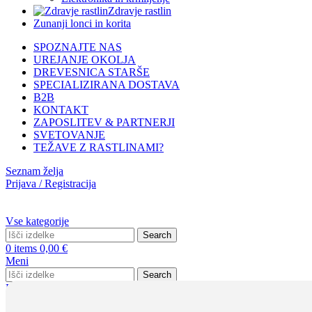
Zdravje rastlin
Zunanji lonci in korita
SPOZNAJTE NAS
UREJANJE OKOLJA
DREVESNICA STARŠE
SPECIALIZIRANA DOSTAVA
B2B
KONTAKT
ZAPOSLITEV & PARTNERJI
SVETOVANJE
TEŽAVE Z RASTLINAMI?
Seznam želja
Prijava / Registracija
Vse kategorije
Search
0
items
0,00
€
Meni
Search
Prijava / Registracija