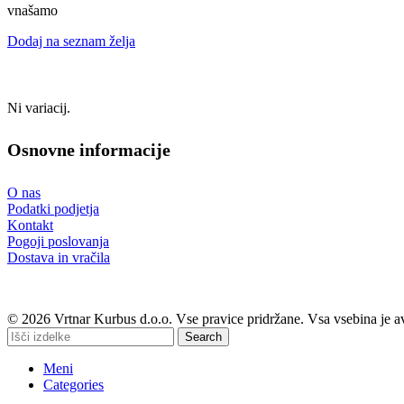
vnašamo
Dodaj na seznam želja
Ni variacij.
Osnovne informacije
O nas
Podatki podjetja
Kontakt
Pogoji poslovanja
Dostava in vračila
© 2026 Vrtnar Kurbus d.o.o. Vse pravice pridržane. Vsa vsebina je a
Search
Meni
Categories