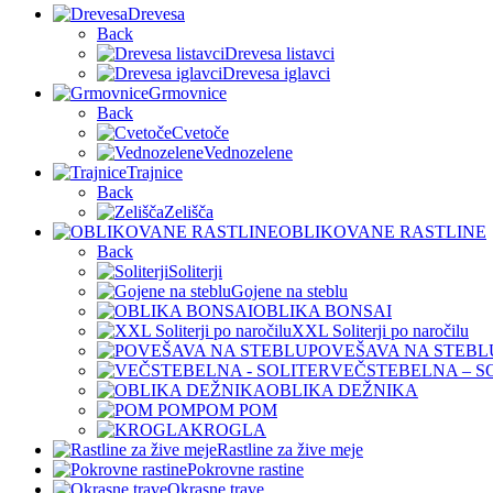
Drevesa
Back
Drevesa listavci
Drevesa iglavci
Grmovnice
Back
Cvetoče
Vednozelene
Trajnice
Back
Zelišča
OBLIKOVANE RASTLINE
Back
Soliterji
Gojene na steblu
OBLIKA BONSAI
XXL Soliterji po naročilu
POVEŠAVA NA STEBL
VEČSTEBELNA – S
OBLIKA DEŽNIKA
POM POM
KROGLA
Rastline za žive meje
Pokrovne rastine
Okrasne trave