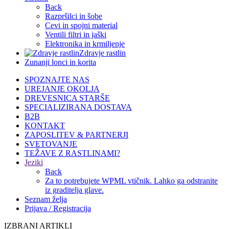
Back
Razpršilci in šobe
Cevi in spojni material
Ventili filtri in jaški
Elektronika in krmiljenje
Zdravje rastlin
Zunanji lonci in korita
SPOZNAJTE NAS
UREJANJE OKOLJA
DREVESNICA STARŠE
SPECIALIZIRANA DOSTAVA
B2B
KONTAKT
ZAPOSLITEV & PARTNERJI
SVETOVANJE
TEŽAVE Z RASTLINAMI?
Jeziki
Back
Za to potrebujete WPML vtičnik. Lahko ga odstranite
iz graditelja glave.
Seznam želja
Prijava / Registracija
IZBRANI ARTIKLI