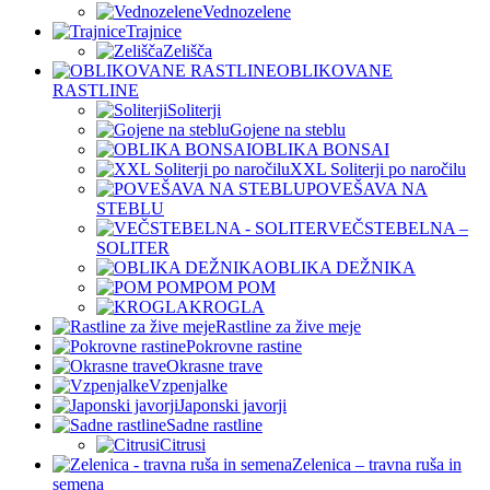
Vednozelene
Trajnice
Zelišča
OBLIKOVANE
RASTLINE
Soliterji
Gojene na steblu
OBLIKA BONSAI
XXL Soliterji po naročilu
POVEŠAVA NA
STEBLU
VEČSTEBELNA –
SOLITER
OBLIKA DEŽNIKA
POM POM
KROGLA
Rastline za žive meje
Pokrovne rastine
Okrasne trave
Vzpenjalke
Japonski javorji
Sadne rastline
Citrusi
Zelenica – travna ruša in
semena