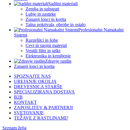
Sadilni materiali
Zemlja in substrati
Lubje in zastirke
Zunanji lonci in korita
Talna pokrivala, obrobe in ostalo
Profesionalni Namakalni
Sistemi
Razpršilci in šobe
Cevi in spojni material
Ventili filtri in jaški
Elektronika in krmiljenje
Zdravje rastlin
Zunanji lonci in korita
SPOZNAJTE NAS
UREJANJE OKOLJA
DREVESNICA STARŠE
SPECIALIZIRANA DOSTAVA
B2B
KONTAKT
ZAPOSLITEV & PARTNERJI
SVETOVANJE
TEŽAVE Z RASTLINAMI?
Seznam želja