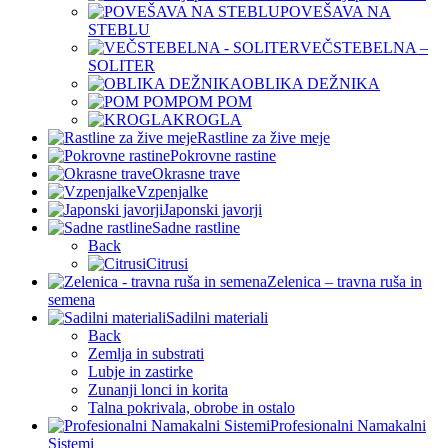
POVEŠAVA NA
STEBLU
VEČSTEBELNA –
SOLITER
OBLIKA DEŽNIKA
POM POM
KROGLA
Rastline za žive meje
Pokrovne rastine
Okrasne trave
Vzpenjalke
Japonski javorji
Sadne rastline
Back
Citrusi
Zelenica – travna ruša in
semena
Sadilni materiali
Back
Zemlja in substrati
Lubje in zastirke
Zunanji lonci in korita
Talna pokrivala, obrobe in ostalo
Profesionalni Namakalni
Sistemi