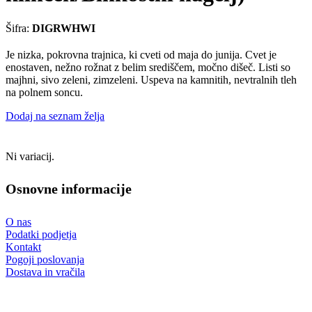
Šifra:
DIGRWHWI
Je nizka, pokrovna trajnica, ki cveti od maja do junija. Cvet je
enostaven, nežno rožnat z belim središčem, močno dišeč. Listi so
majhni, sivo zeleni, zimzeleni. Uspeva na kamnitih, nevtralnih tleh
na polnem soncu.
Dodaj na seznam želja
Ni variacij.
Osnovne informacije
O nas
Podatki podjetja
Kontakt
Pogoji poslovanja
Dostava in vračila