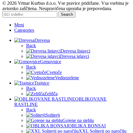
© 2026 Vrtnar Kurbus d.o.o. Vse pravice pridržane. Vsa vsebina je
avtorsko zaščitena. Neupravičena uporaba je prepovedana.
Search
Meni
Categories
Drevesa
Back
Drevesa listavci
Drevesa iglavci
Grmovnice
Back
Cvetoče
Vednozelene
Trajnice
Back
Zelišča
OBLIKOVANE
RASTLINE
Back
Soliterji
Gojene na steblu
OBLIKA BONSAI
XXL Soliterji po naročilu