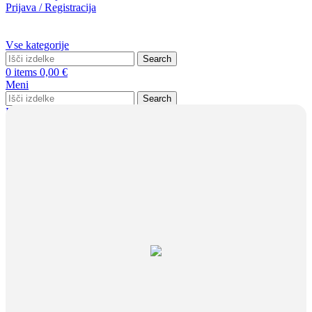
Prijava / Registracija
Vse kategorije
Search
0
items
0,00
€
Meni
Search
Prijava / Registracija