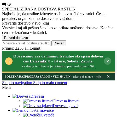
🚚
🌿
SPECIALIZIRANA DOSTAVA RASTLIN
Najbolje je, da rastline izberete osebno v naši drevesnici.
Če ste
predaleč, organiziramo dostavo na vaš dom.
Preverite dostavo v svoj kraj
Vnesite kraj ali poštno številko za prikaz možnosti dostave. Končna
cena se izračuna v košarici.
Preveri dostavo
Preveri
Primer: 2230 ali Lenart
Obveščamo vas da imamo trenutno skrajšan delovni
×
!
čas Delavniki: 8 - 14 ure, Sobote: Zaprte.
Za druge termine se je potrebno predhodno naročiti.
×
POLETNA RAZPRODAJA ZALOG
· takoj dobavljivo · le še nekaj dni
Skip to navigation
Skip to main content
Meni
Drevesa
Drevesa listavci
Drevesa iglavci
Grmovnice
Cvetoče