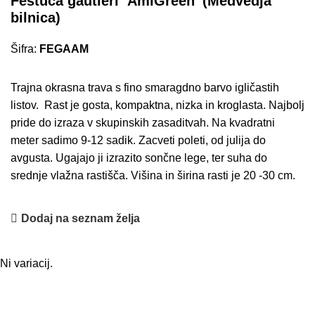
Festuca gautieri ‘AmiGreen’ (Medvedja
bilnica)
Šifra:
FEGAAM
Trajna okrasna trava s fino smaragdno barvo igličastih
listov. Rast je gosta, kompaktna, nizka in kroglasta. Najbolj
pride do izraza v skupinskih zasaditvah. Na kvadratni
meter sadimo 9-12 sadik. Zacveti poleti, od julija do
avgusta. Ugajajo ji izrazito sončne lege, ter suha do
srednje vlažna rastišča. Višina in širina rasti je 20 -30 cm.
Dodaj na seznam želja
Ni variacij.
Osnovne informacije