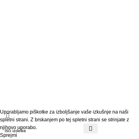
O nas
Podatki podjetja
Kontakt
Pogoji poslovanja
Dostava in vračila
© 2026 Vrtnar Kurbus d.o.o. Vse pravice pridržane. Vsa
vsebina je avtorsko zaščitena. Neupravičena uporaba je
prepovedana.
Uporabljamo piškotke za izboljšanje vaše izkušnje na naši
spletni strani. Z brskanjem po tej spletni strani se strinjate z
njihovo uporabo.
Sprejmi