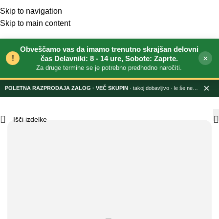
Skip to navigation
Skip to main content
Obveščamo vas da imamo trenutno skrajšan delovni
!
×
čas Delavniki: 8 - 14 ure, Sobote: Zaprte.
Za druge termine se je potrebno predhodno naročiti.
×
POLETNA RAZPRODAJA ZALOG
· takoj dobavljivo · le še nekaj dni