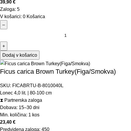
39,90
€
Zaloga:
5
V košarici:
0
Košarica
–
+
Dodaj v košarico
Ficus carica Brown Turkey(Figa/Smokva)
SKU:
FICABRTU-B-8010040L
Lonec 4,0 lit. | 80-100 cm
⧗
Partnerska zaloga
Dobava: 15–30 dni
Min. količina:
1 kos
23,40
€
Predvidena zaloga:
450