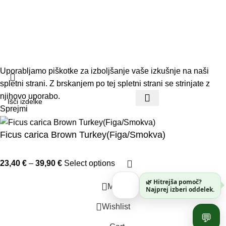
© 2026 Vrtnar Kurbus d.o.o. Vse pravice pridržane. Vsa
vsebina je avtorsko zaščitena. Neupravičena uporaba je
prepovedana.
Uporabljamo piškotke za izboljšanje vaše izkušnje na naši
spletni strani. Z brskanjem po tej spletni strani se strinjate z
njihovo uporabo.
Sprejmi
Ficus carica Brown Turkey(Figa/Smokva)
23,40
€
–
39,90
€
Select options
🌿 Hitrejša pomoč?
Meni
Najprej izberi oddelek.
Wishlist
💬