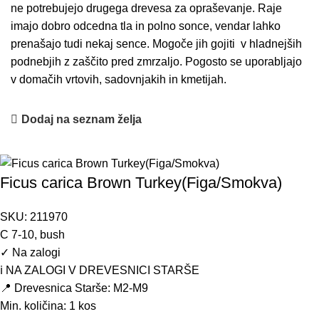
ne potrebujejo drugega drevesa za opraševanje. Raje
imajo dobro odcedna tla in polno sonce, vendar lahko
prenašajo tudi nekaj sence. Mogoče jih gojiti v hladnejših
podnebjih z zaščito pred zmrzaljo. Pogosto se uporabljajo
v domačih vrtovih, sadovnjakih in kmetijah.
Dodaj na seznam želja
Ficus carica Brown Turkey(Figa/Smokva)
SKU:
211970
C 7-10, bush
✓
Na zalogi
ℹ️ NA ZALOGI V DREVESNICI STARŠE
📍 Drevesnica Starše: M2-M9
Min. količina:
1 kos