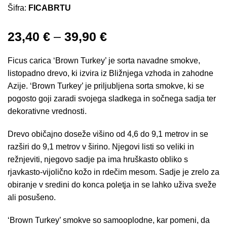
Šifra:
FICABRTU
23,40
€
–
39,90
€
Ficus carica ‘Brown Turkey’ je sorta navadne smokve,
listopadno drevo, ki izvira iz Bližnjega vzhoda in zahodne
Azije. ‘Brown Turkey’ je priljubljena sorta smokve, ki se
pogosto goji zaradi svojega sladkega in sočnega sadja ter
dekorativne vrednosti.
Drevo običajno doseže višino od 4,6 do 9,1 metrov in se
razširi do 9,1 metrov v širino. Njegovi listi so veliki in
režnjeviti, njegovo sadje pa ima hruškasto obliko s
rjavkasto-vijolično kožo in rdečim mesom. Sadje je zrelo za
obiranje v sredini do konca poletja in se lahko uživa sveže
ali posušeno.
‘Brown Turkey’ smokve so samooplodne, kar pomeni, da