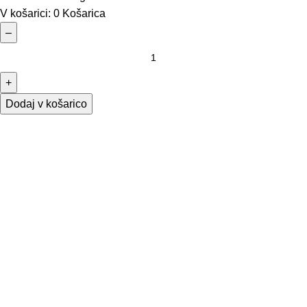
V košarici:
0
Košarica
–
+
Dodaj v košarico
Osnovne informacije
O nas
Podatki podjetja
Kontakt
Pogoji poslovanja
Dostava in vračila