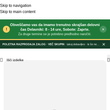
Skip to navigation
Skip to main content
Obveščamo vas da imamo trenutno skrajšan delovni
!
×
čas Delavniki: 8 - 14 ure, Sobote: Zaprte.
Za druge termine se je potrebno predhodno naročiti.
×
POLETNA RAZPRODAJA ZALOG
· takoj dobavljivo · le še nekaj dni