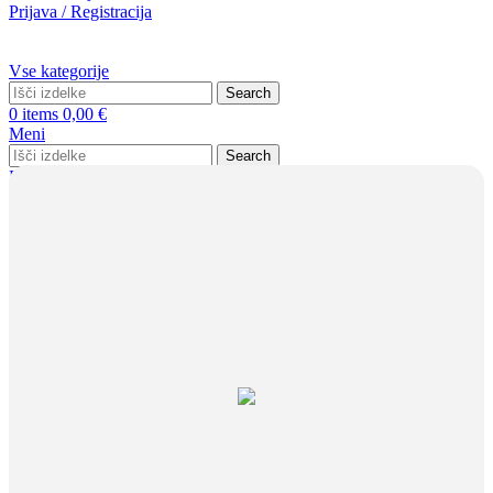
Prijava / Registracija
Vse kategorije
Search
0
items
0,00
€
Meni
Search
Prijava / Registracija