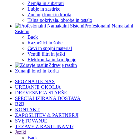
Zemlja in substrati
Lubje in zastirke
Zunanji lonci in korita
Talna pokrivala, obrobe in ostalo
Profesionalni Namakalni
Sistemi
Back
Razpršilci in šobe
Cevi in spojni material
Ventili filtri in jaški
Elektronika in krmiljenje
Zdravje rastlin
Zunanji lonci in korita
SPOZNAJTE NAS
UREJANJE OKOLJA
DREVESNICA STARŠE
SPECIALIZIRANA DOSTAVA
B2B
KONTAKT
ZAPOSLITEV & PARTNERJI
SVETOVANJE
TEŽAVE Z RASTLINAMI?
Jeziki
Back