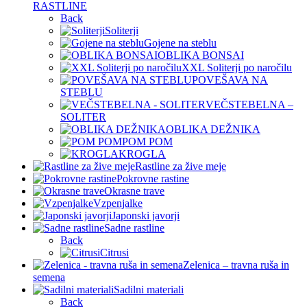
RASTLINE
Back
Soliterji
Gojene na steblu
OBLIKA BONSAI
XXL Soliterji po naročilu
POVEŠAVA NA
STEBLU
VEČSTEBELNA –
SOLITER
OBLIKA DEŽNIKA
POM POM
KROGLA
Rastline za žive meje
Pokrovne rastine
Okrasne trave
Vzpenjalke
Japonski javorji
Sadne rastline
Back
Citrusi
Zelenica – travna ruša in
semena
Sadilni materiali
Back