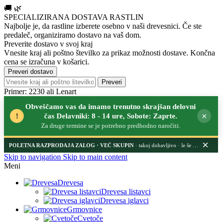
🚚
🌿
SPECIALIZIRANA DOSTAVA RASTLIN
Najbolje je, da rastline izberete osebno v naši drevesnici.
Če ste
predaleč, organiziramo dostavo na vaš dom.
Preverite dostavo v svoj kraj
Vnesite kraj ali poštno številko za prikaz možnosti dostave. Končna
cena se izračuna v košarici.
Preveri dostavo
Preveri
Primer: 2230 ali Lenart
Obveščamo vas da imamo trenutno skrajšan delovni
×
!
čas Delavniki: 8 - 14 ure, Sobote: Zaprte.
Za druge termine se je potrebno predhodno naročiti.
×
POLETNA RAZPRODAJA ZALOG
· takoj dobavljivo · le še nekaj dni
Skip to navigation
Skip to main content
Meni
Drevesa
Drevesa listavci
Drevesa iglavci
Grmovnice
Cvetoče