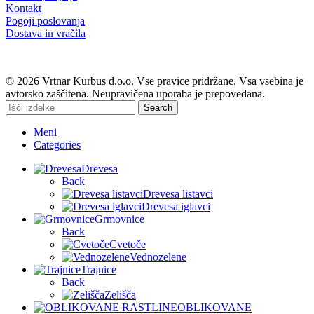
Kontakt
Pogoji poslovanja
Dostava in vračila
© 2026 Vrtnar Kurbus d.o.o. Vse pravice pridržane. Vsa vsebina je
avtorsko zaščitena. Neupravičena uporaba je prepovedana.
Search
Meni
Categories
Drevesa
Back
Drevesa listavci
Drevesa iglavci
Grmovnice
Back
Cvetoče
Vednozelene
Trajnice
Back
Zelišča
OBLIKOVANE