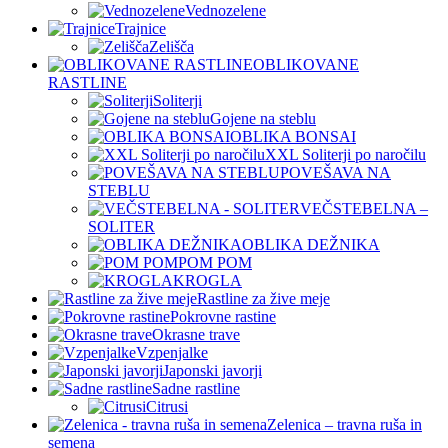
Vednozelene
Trajnice
Zelišča
OBLIKOVANE
RASTLINE
Soliterji
Gojene na steblu
OBLIKA BONSAI
XXL Soliterji po naročilu
POVEŠAVA NA
STEBLU
VEČSTEBELNA –
SOLITER
OBLIKA DEŽNIKA
POM POM
KROGLA
Rastline za žive meje
Pokrovne rastine
Okrasne trave
Vzpenjalke
Japonski javorji
Sadne rastline
Citrusi
Zelenica – travna ruša in
semena