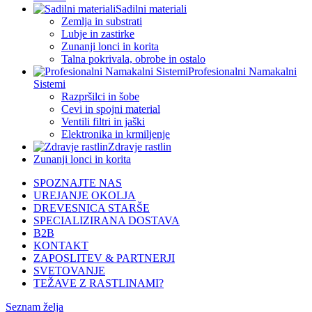
Sadilni materiali
Zemlja in substrati
Lubje in zastirke
Zunanji lonci in korita
Talna pokrivala, obrobe in ostalo
Profesionalni Namakalni
Sistemi
Razpršilci in šobe
Cevi in spojni material
Ventili filtri in jaški
Elektronika in krmiljenje
Zdravje rastlin
Zunanji lonci in korita
SPOZNAJTE NAS
UREJANJE OKOLJA
DREVESNICA STARŠE
SPECIALIZIRANA DOSTAVA
B2B
KONTAKT
ZAPOSLITEV & PARTNERJI
SVETOVANJE
TEŽAVE Z RASTLINAMI?
Seznam želja