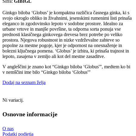
Šifra:
GIBIGL
Ginkgo biloba ‘Globus’ je kompaktna različica časnega ginka, ki s
svojo okroglo obliko in živahnimi, jesenskimi rumenimi listi prinaša
eleganco in zgodovinsko lepoto v sodobne prostore. Idealno za
urbane vrtove in manjše površine, ta odporna sorta ponuja vse
prednosti klasičnega ginkovega drevesa brez potrebe po veliko
prostora. Njegova robustnost in nizke vzdrževalne zahteve so
popolne za mestne pogoje, kjer je odpornost na onesnaženje in
bolezni ključnega pomena. ‘Globus’ je izbira, ki prinaša trajnost in
lepoto, zasajena v zemljo ali kot del mestne zasaditve.
V angleščini je znano kot “Ginkgo biloba ‘Globus'”, medtem ko bi
v nemščini ime bilo “Ginkgo biloba ‘Globus'”
Dodaj na seznam želja
Ni variacij.
Osnovne informacije
O nas
Podatki podjetja