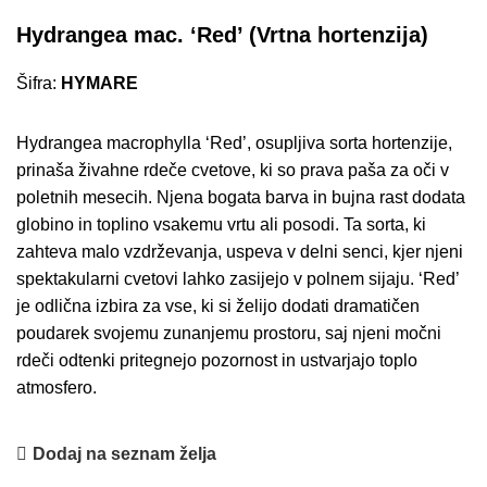
Hydrangea mac. ‘Red’ (Vrtna hortenzija)
Šifra:
HYMARE
Hydrangea macrophylla ‘Red’, osupljiva sorta hortenzije,
prinaša živahne rdeče cvetove, ki so prava paša za oči v
poletnih mesecih. Njena bogata barva in bujna rast dodata
globino in toplino vsakemu vrtu ali posodi. Ta sorta, ki
zahteva malo vzdrževanja, uspeva v delni senci, kjer njeni
spektakularni cvetovi lahko zasijejo v polnem sijaju. ‘Red’
je odlična izbira za vse, ki si želijo dodati dramatičen
poudarek svojemu zunanjemu prostoru, saj njeni močni
rdeči odtenki pritegnejo pozornost in ustvarjajo toplo
atmosfero.
Dodaj na seznam želja