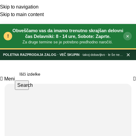
Skip to navigation
Skip to main content
Obveščamo vas da imamo trenutno skrajšan delovni
!
×
čas Delavniki: 8 - 14 ure, Sobote: Zaprte.
Za druge termine se je potrebno predhodno naročiti.
×
POLETNA RAZPRODAJA ZALOG
· takoj dobavljivo · le še nekaj dni
Meni
Search