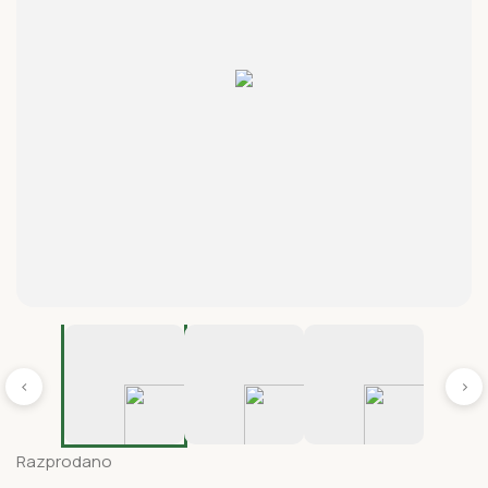
‹
›
Razprodano