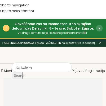
Skip to navigation
Skip to main content
Obveščamo vas da imamo trenutno skrajšan
!
×
delovni čas Delavniki: 8 - 14 ure, Sobote: Zaprte.
Za druge termine se je potrebno predhodno naročiti.
×
POLETNA RAZPRODAJA ZALOG
· takoj dobavljivo · le še nekaj dni
Meni
Prijava / Registracija
Search