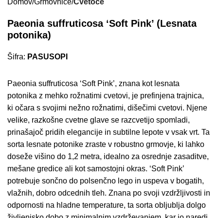
Domov
Grmovnice
Cvetoče
Paeonia suffruticosa ‘Soft Pink’ (Lesnata
potonika)
Šifra:
PASUSOPI
Paeonia suffruticosa ‘Soft Pink’, znana kot lesnata
potonika z mehko rožnatimi cvetovi, je prefinjena trajnica,
ki očara s svojimi nežno rožnatimi, dišečimi cvetovi. Njene
velike, razkošne cvetne glave se razcvetijo spomladi,
prinašajoč pridih elegancije in subtilne lepote v vsak vrt. Ta
sorta lesnate potonike zraste v robustno grmovje, ki lahko
doseže višino do 1,2 metra, idealno za osrednje zasaditve,
mešane gredice ali kot samostojni okras. ‘Soft Pink’
potrebuje sončno do polsenčno lego in uspeva v bogatih,
vlažnih, dobro odcednih tleh. Znana po svoji vzdržljivosti in
odpornosti na hladne temperature, ta sorta obljublja dolgo
življenjsko dobo z minimalnim vzdrževanjem, kar jo naredi