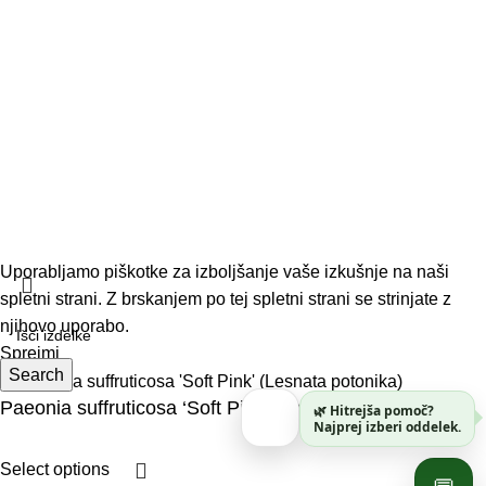
Dostava in vračila
© 2026 Vrtnar Kurbus d.o.o. Vse pravice pridržane. Vsa
vsebina je avtorsko zaščitena. Neupravičena uporaba je
prepovedana.
Uporabljamo piškotke za izboljšanje vaše izkušnje na naši
spletni strani. Z brskanjem po tej spletni strani se strinjate z
njihovo uporabo.
Sprejmi
Search
Paeonia suffruticosa ‘Soft Pink’ (Lesnata potonika)
🌿 Hitrejša pomoč?
Najprej izberi oddelek.
Select options