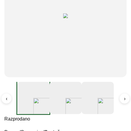
‹
›
Razprodano