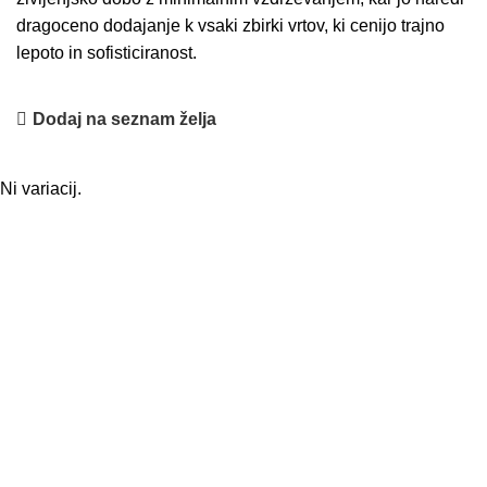
dragoceno dodajanje k vsaki zbirki vrtov, ki cenijo trajno
lepoto in sofisticiranost.
Dodaj na seznam želja
Ni variacij.
Osnovne informacije
O nas
Podatki podjetja
Kontakt
Pogoji poslovanja