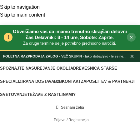
Skip to navigation
Skip to main content
Obveščamo vas da imamo trenutno skrajšan delovni
!
×
čas Delavniki: 8 - 14 ure, Sobote: Zaprte.
Za druge termine se je potrebno predhodno naročiti.
×
POLETNA RAZPRODAJA ZALOG
· takoj dobavljivo · le še nekaj dni
SPOZNAJTE NAS
UREJANJE OKOLJA
DREVESNICA STARŠE
SPECIALIZIRANA DOSTAVA
B2B
KONTAKT
ZAPOSLITEV & PARTNERJI
SVETOVANJE
TEŽAVE Z RASTLINAMI?
Seznam želja
Prijava / Registracija