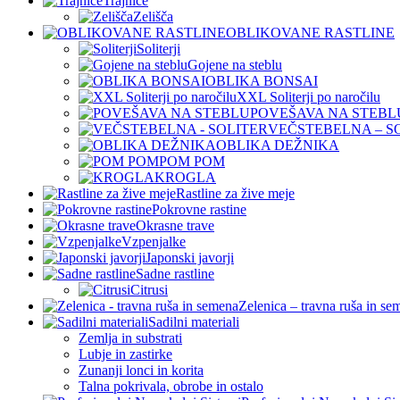
Trajnice
Zelišča
OBLIKOVANE RASTLINE
Soliterji
Gojene na steblu
OBLIKA BONSAI
XXL Soliterji po naročilu
POVEŠAVA NA STEBL
VEČSTEBELNA – S
OBLIKA DEŽNIKA
POM POM
KROGLA
Rastline za žive meje
Pokrovne rastine
Okrasne trave
Vzpenjalke
Japonski javorji
Sadne rastline
Citrusi
Zelenica – travna ruša in se
Sadilni materiali
Zemlja in substrati
Lubje in zastirke
Zunanji lonci in korita
Talna pokrivala, obrobe in ostalo