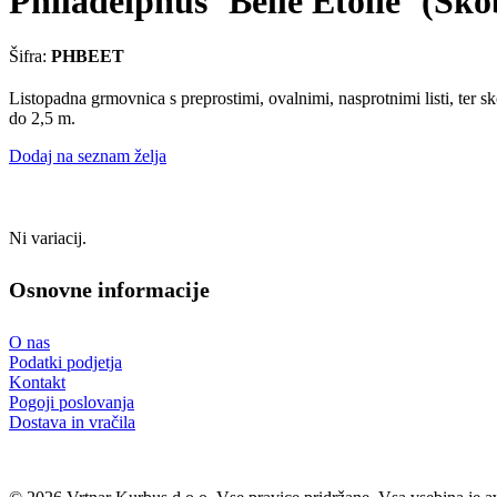
Philadelphus `Belle Etolie` (Sk
Šifra:
PHBEET
Listopadna grmovnica s preprostimi, ovalnimi, nasprotnimi listi, ter sk
do 2,5 m.
Dodaj na seznam želja
Ni variacij.
Osnovne informacije
O nas
Podatki podjetja
Kontakt
Pogoji poslovanja
Dostava in vračila