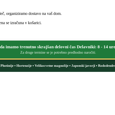
leč, organiziramo dostavo na vaš dom.
na se izračuna v košarici.
a imamo trenutno skrajšan delovni čas Delavniki: 8 - 14 ure
Za druge termine se je potrebno predhodno naročiti.
i: Photinije • Hortenzije • Velikocvetne magnolije • Japonski javorji • Rododendr