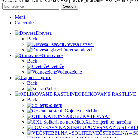
© 2026 Vrtnar Kurbus d.o.o. Vse pravice pridržane. Vsa vsebina je a
Search
Meni
Categories
Drevesa
Back
Drevesa listavci
Drevesa iglavci
Grmovnice
Back
Cvetoče
Vednozelene
Trajnice
Back
Zelišča
OBLIKOVANE RASTLINE
Back
Soliterji
Gojene na steblu
OBLIKA BONSAI
XXL Soliterji po naročilu
POVEŠAVA NA STEBL
VEČSTEBELNA – S