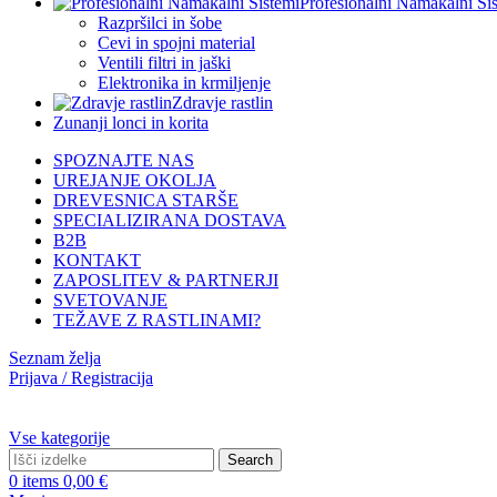
Profesionalni Namakalni Si
Razpršilci in šobe
Cevi in spojni material
Ventili filtri in jaški
Elektronika in krmiljenje
Zdravje rastlin
Zunanji lonci in korita
SPOZNAJTE NAS
UREJANJE OKOLJA
DREVESNICA STARŠE
SPECIALIZIRANA DOSTAVA
B2B
KONTAKT
ZAPOSLITEV & PARTNERJI
SVETOVANJE
TEŽAVE Z RASTLINAMI?
Seznam želja
Prijava / Registracija
Vse kategorije
Search
0
items
0,00
€