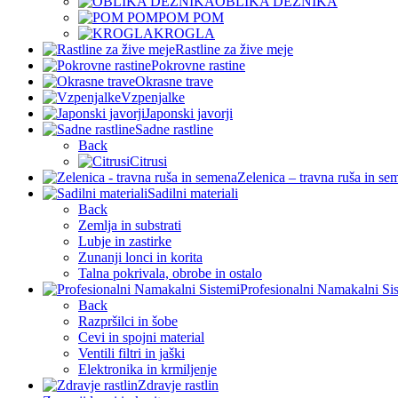
OBLIKA DEŽNIKA
POM POM
KROGLA
Rastline za žive meje
Pokrovne rastine
Okrasne trave
Vzpenjalke
Japonski javorji
Sadne rastline
Back
Citrusi
Zelenica – travna ruša in se
Sadilni materiali
Back
Zemlja in substrati
Lubje in zastirke
Zunanji lonci in korita
Talna pokrivala, obrobe in ostalo
Profesionalni Namakalni Si
Back
Razpršilci in šobe
Cevi in spojni material
Ventili filtri in jaški
Elektronika in krmiljenje
Zdravje rastlin