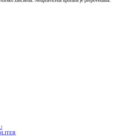
vtorsko zaščitena. Neupravičena uporaba je prepovedana.
U
OLITER