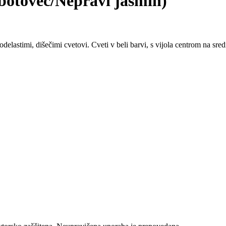
obotovec/Nepravi jasmin)
odelastimi, dišečimi cvetovi. Cveti v beli barvi, s vijola centrom na sre