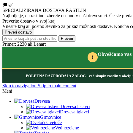
🚚
🌿
SPECIALIZIRANA DOSTAVA RASTLIN
Najbolje je, da rastline izberete osebno v naši drevesnici.
Če ste preda
Preverite dostavo v svoj kraj
Vnesite kraj ali poštno številko za prikaz možnosti dostave. Končna ce
Preveri dostavo
Preveri
Primer: 2230 ali Lenart
Obveščamo vas d
!
POLETNA RAZPRODAJA ZALOG
· več skupin rastlin v akcij
Skip to navigation
Skip to main content
Meni
Drevesa
Drevesa listavci
Drevesa iglavci
Grmovnice
Cvetoče
Vednozelene