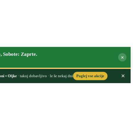
, Sobote: Zaprte.
×
×
oni • Oljke
· takoj dobavljivo · le še nekaj dni
Poglej vse akcije