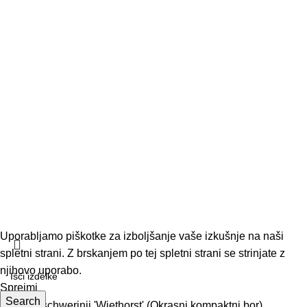
O nas
Podatki podjetja
Kontakt
Pogoji poslovanja
Dostava in vračila
© 2026 Vrtnar Kurbus d.o.o. Vse pravice pridržane. Vsa
vsebina je avtorsko zaščitena. Neupravičena uporaba je
prepovedana.
Uporabljamo piškotke za izboljšanje vaše izkušnje na naši
spletni strani. Z brskanjem po tej spletni strani se strinjate z
njihovo uporabo.
Sprejmi
Search