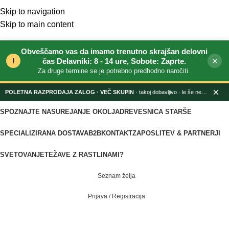
Skip to navigation
Skip to main content
Obveščamo vas da imamo trenutno skrajšan delovni
!
×
čas Delavniki: 8 - 14 ure, Sobote: Zaprte.
Za druge termine se je potrebno predhodno naročiti.
×
POLETNA RAZPRODAJA ZALOG
· takoj dobavljivo · le še nekaj dni
SPOZNAJTE NAS
UREJANJE OKOLJA
DREVESNICA STARŠE
SPECIALIZIRANA DOSTAVA
B2B
KONTAKT
ZAPOSLITEV & PARTNERJI
SVETOVANJE
TEŽAVE Z RASTLINAMI?
Seznam želja
Prijava / Registracija