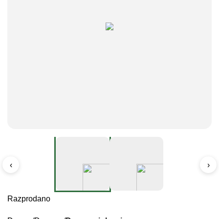
‹
›
Razprodano