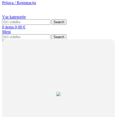
Prijava / Registracija
Vse kategorije
Search
0
items
0,00
€
Meni
Search
Prijava / Registracija