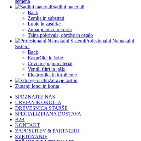
semena
Sadilni materiali
Back
Zemlja in substrati
Lubje in zastirke
Zunanji lonci in korita
Talna pokrivala, obrobe in ostalo
Profesionalni Namakalni
Sistemi
Back
Razpršilci in šobe
Cevi in spojni material
Ventili filtri in jaški
Elektronika in krmiljenje
Zdravje rastlin
Zunanji lonci in korita
SPOZNAJTE NAS
UREJANJE OKOLJA
DREVESNICA STARŠE
SPECIALIZIRANA DOSTAVA
B2B
KONTAKT
ZAPOSLITEV & PARTNERJI
SVETOVANJE