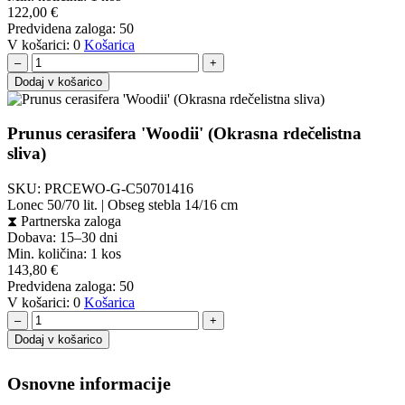
122,00
€
Predvidena zaloga:
50
V košarici:
0
Košarica
–
+
Dodaj v košarico
Prunus cerasifera 'Woodii' (Okrasna rdečelistna
sliva)
SKU:
PRCEWO-G-C50701416
Lonec 50/70 lit. | Obseg stebla 14/16 cm
⧗
Partnerska zaloga
Dobava: 15–30 dni
Min. količina:
1 kos
143,80
€
Predvidena zaloga:
50
V košarici:
0
Košarica
–
+
Dodaj v košarico
Osnovne informacije