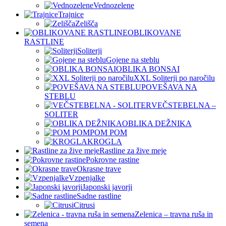
Vednozelene
Trajnice
Zelišča
OBLIKOVANE
RASTLINE
Soliterji
Gojene na steblu
OBLIKA BONSAI
XXL Soliterji po naročilu
POVEŠAVA NA
STEBLU
VEČSTEBELNA –
SOLITER
OBLIKA DEŽNIKA
POM POM
KROGLA
Rastline za žive meje
Pokrovne rastine
Okrasne trave
Vzpenjalke
Japonski javorji
Sadne rastline
Citrusi
Zelenica – travna ruša in
semena