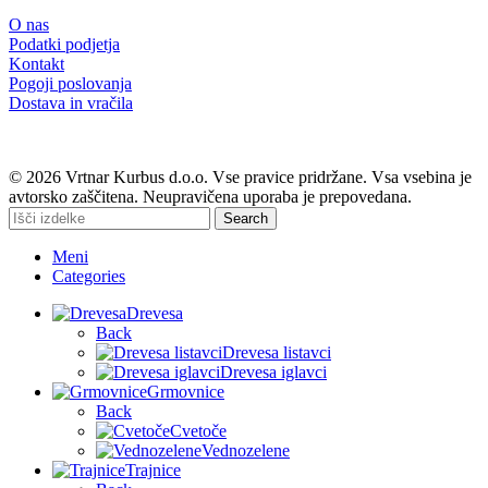
O nas
Podatki podjetja
Kontakt
Pogoji poslovanja
Dostava in vračila
© 2026 Vrtnar Kurbus d.o.o. Vse pravice pridržane. Vsa vsebina je
avtorsko zaščitena. Neupravičena uporaba je prepovedana.
Search
Meni
Categories
Drevesa
Back
Drevesa listavci
Drevesa iglavci
Grmovnice
Back
Cvetoče
Vednozelene
Trajnice