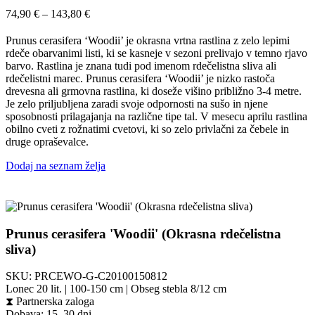
Cenovni
74,90
€
–
143,80
€
razpon:
od
Prunus cerasifera ‘Woodii’ je okrasna vrtna rastlina z zelo lepimi
74,90 €
rdeče obarvanimi listi, ki se kasneje v sezoni prelivajo v temno rjavo
do
barvo. Rastlina je znana tudi pod imenom rdečelistna sliva ali
143,80 €
rdečelistni marec. Prunus cerasifera ‘Woodii’ je nizko rastoča
drevesna ali grmovna rastlina, ki doseže višino približno 3-4 metre.
Je zelo priljubljena zaradi svoje odpornosti na sušo in njene
sposobnosti prilagajanja na različne tipe tal. V mesecu aprilu rastlina
obilno cveti z rožnatimi cvetovi, ki so zelo privlačni za čebele in
druge opraševalce.
Dodaj na seznam želja
Prunus cerasifera 'Woodii' (Okrasna rdečelistna
sliva)
SKU:
PRCEWO-G-C20100150812
Lonec 20 lit. | 100-150 cm | Obseg stebla 8/12 cm
⧗
Partnerska zaloga
Dobava: 15–30 dni