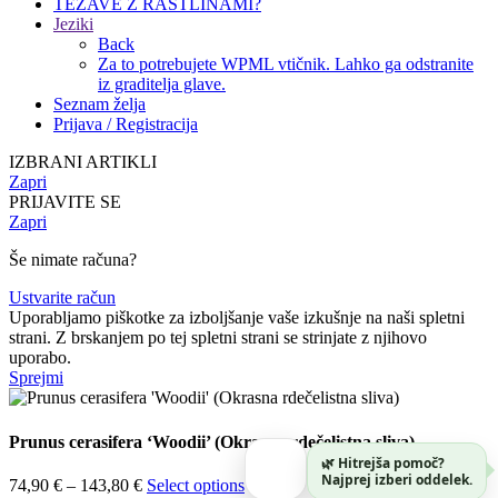
TEŽAVE Z RASTLINAMI?
Jeziki
Back
Za to potrebujete WPML vtičnik. Lahko ga odstranite
iz graditelja glave.
Seznam želja
Prijava / Registracija
IZBRANI ARTIKLI
Zapri
PRIJAVITE SE
Zapri
Še nimate računa?
Ustvarite račun
Uporabljamo piškotke za izboljšanje vaše izkušnje na naši spletni
strani. Z brskanjem po tej spletni strani se strinjate z njihovo
uporabo.
Sprejmi
Prunus cerasifera ‘Woodii’ (Okrasna rdečelistna sliva)
🌿 Hitrejša pomoč?
Najprej izberi oddelek.
Cenovni
74,90
€
–
143,80
€
Select options