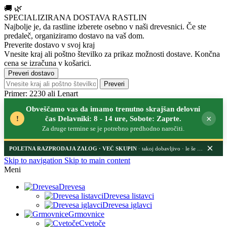
🚚
🌿
SPECIALIZIRANA DOSTAVA RASTLIN
Najbolje je, da rastline izberete osebno v naši drevesnici.
Če ste
predaleč, organiziramo dostavo na vaš dom.
Preverite dostavo v svoj kraj
Vnesite kraj ali poštno številko za prikaz možnosti dostave. Končna
cena se izračuna v košarici.
Preveri dostavo
Preveri
Primer: 2230 ali Lenart
Obveščamo vas da imamo trenutno skrajšan delovni
×
!
čas Delavniki: 8 - 14 ure, Sobote: Zaprte.
Za druge termine se je potrebno predhodno naročiti.
×
POLETNA RAZPRODAJA ZALOG
· takoj dobavljivo · le še nekaj dni
Skip to navigation
Skip to main content
Meni
Drevesa
Drevesa listavci
Drevesa iglavci
Grmovnice
Cvetoče