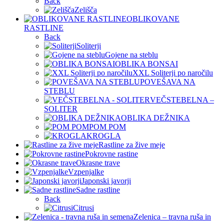
Back
Zelišča
OBLIKOVANE
RASTLINE
Back
Soliterji
Gojene na steblu
OBLIKA BONSAI
XXL Soliterji po naročilu
POVEŠAVA NA
STEBLU
VEČSTEBELNA –
SOLITER
OBLIKA DEŽNIKA
POM POM
KROGLA
Rastline za žive meje
Pokrovne rastine
Okrasne trave
Vzpenjalke
Japonski javorji
Sadne rastline
Back
Citrusi
Zelenica – travna ruša in