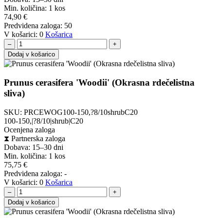
Min. količina:
1 kos
74,90
€
Predvidena zaloga:
50
V košarici:
0
Košarica
–
+
Dodaj v košarico
Prunus cerasifera 'Woodii' (Okrasna rdečelistna
sliva)
SKU:
PRCEWOG100-150,?8/10shrubC20
100-150,|?8/10|shrub|C20
Ocenjena zaloga
⧗
Partnerska zaloga
Dobava: 15–30 dni
Min. količina:
1 kos
75,75
€
Predvidena zaloga:
-
V košarici:
0
Košarica
–
+
Dodaj v košarico