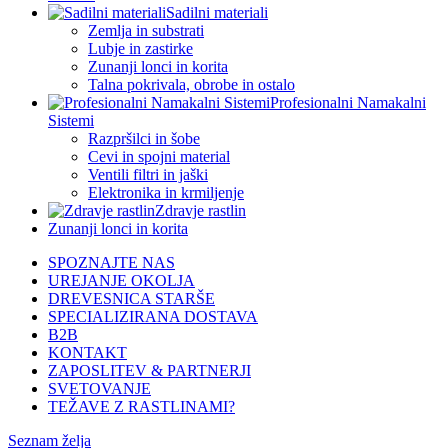
Sadilni materiali
Zemlja in substrati
Lubje in zastirke
Zunanji lonci in korita
Talna pokrivala, obrobe in ostalo
Profesionalni Namakalni
Sistemi
Razpršilci in šobe
Cevi in spojni material
Ventili filtri in jaški
Elektronika in krmiljenje
Zdravje rastlin
Zunanji lonci in korita
SPOZNAJTE NAS
UREJANJE OKOLJA
DREVESNICA STARŠE
SPECIALIZIRANA DOSTAVA
B2B
KONTAKT
ZAPOSLITEV & PARTNERJI
SVETOVANJE
TEŽAVE Z RASTLINAMI?
Seznam želja