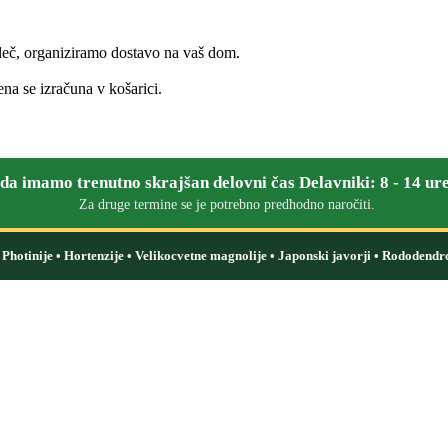
leč, organiziramo dostavo na vaš dom.
na se izračuna v košarici.
a imamo trenutno skrajšan delovni čas Delavniki: 8 - 14 ure
Za druge termine se je potrebno predhodno naročiti.
i: Photinije • Hortenzije • Velikocvetne magnolije • Japonski javorji • Rododendr