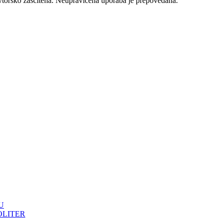
vtorsko zaščitena. Neupravičena uporaba je prepovedana.
U
OLITER