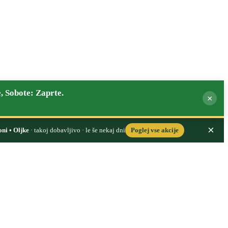
, Sobote: Zaprte.
×
×
oni • Oljke
· takoj dobavljivo · le še nekaj dni
Poglej vse akcije