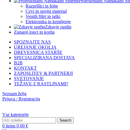
Profesionalni Namakalni Si
Razpršilci in šobe
Cevi in spojni material
Ventili filtri in jaški
Elektronika in krmiljenje
Zdravje rastlin
Zunanji lonci in korita
SPOZNAJTE NAS
UREJANJE OKOLJA
DREVESNICA STARŠE
SPECIALIZIRANA DOSTAVA
B2B
KONTAKT
ZAPOSLITEV & PARTNERJI
SVETOVANJE
TEŽAVE Z RASTLINAMI?
Seznam želja
Prijava / Registracija
Vse kategorije
Search
0
items
0,00
€