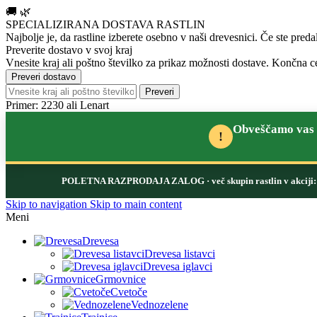
🚚
🌿
SPECIALIZIRANA DOSTAVA RASTLIN
Najbolje je, da rastline izberete osebno v naši drevesnici.
Če ste preda
Preverite dostavo v svoj kraj
Vnesite kraj ali poštno številko za prikaz možnosti dostave. Končna ce
Preveri dostavo
Preveri
Primer: 2230 ali Lenart
Obveščamo vas d
!
POLETNA RAZPRODAJA ZALOG
· več skupin rastlin v akcij
Skip to navigation
Skip to main content
Meni
Drevesa
Drevesa listavci
Drevesa iglavci
Grmovnice
Cvetoče
Vednozelene