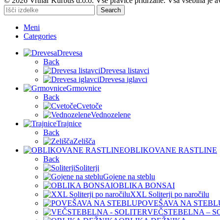
© 2026 Vrtnar Kurbus d.o.o. Vse pravice pridržane. Vsa vsebina je a
Search
Meni
Categories
Drevesa
Back
Drevesa listavci
Drevesa iglavci
Grmovnice
Back
Cvetoče
Vednozelene
Trajnice
Back
Zelišča
OBLIKOVANE RASTLINE
Back
Soliterji
Gojene na steblu
OBLIKA BONSAI
XXL Soliterji po naročilu
POVEŠAVA NA STEBL
VEČSTEBELNA – S