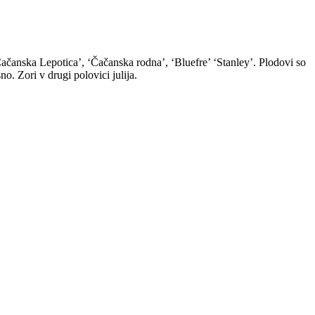
‘Čačanska Lepotica’, ‘Čačanska rodna’, ‘Bluefre’ ‘Stanley’. Plodovi so
o. Zori v drugi polovici julija.