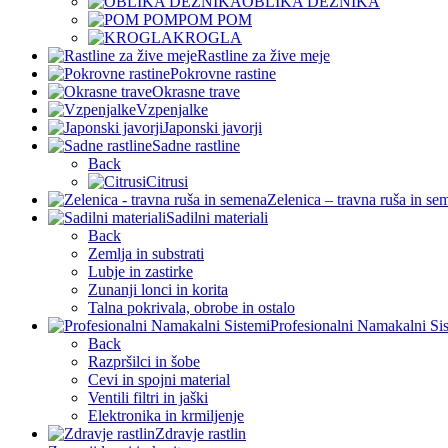
OBLIKA DEŽNIKA
POM POM
KROGLA
Rastline za žive meje
Pokrovne rastine
Okrasne trave
Vzpenjalke
Japonski javorji
Sadne rastline
Back
Citrusi
Zelenica – travna ruša in se
Sadilni materiali
Back
Zemlja in substrati
Lubje in zastirke
Zunanji lonci in korita
Talna pokrivala, obrobe in ostalo
Profesionalni Namakalni Si
Back
Razpršilci in šobe
Cevi in spojni material
Ventili filtri in jaški
Elektronika in krmiljenje
Zdravje rastlin