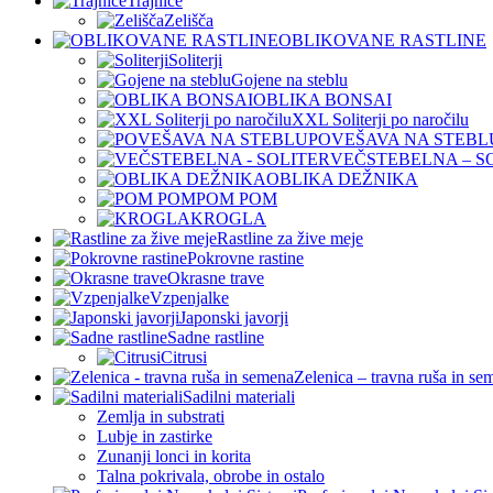
Trajnice
Zelišča
OBLIKOVANE RASTLINE
Soliterji
Gojene na steblu
OBLIKA BONSAI
XXL Soliterji po naročilu
POVEŠAVA NA STEBL
VEČSTEBELNA – S
OBLIKA DEŽNIKA
POM POM
KROGLA
Rastline za žive meje
Pokrovne rastine
Okrasne trave
Vzpenjalke
Japonski javorji
Sadne rastline
Citrusi
Zelenica – travna ruša in se
Sadilni materiali
Zemlja in substrati
Lubje in zastirke
Zunanji lonci in korita
Talna pokrivala, obrobe in ostalo