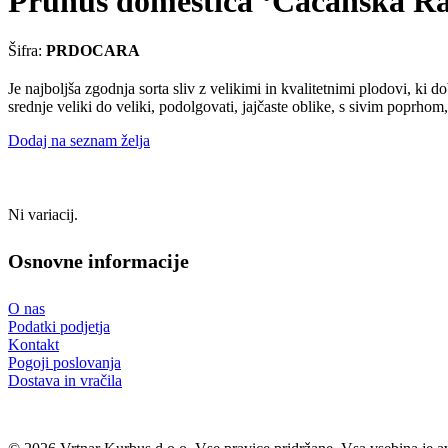
Prunus domestica ‘Čačanska Ran
Šifra:
PRDOCARA
Je najboljša zgodnja sorta sliv z velikimi in kvalitetnimi plodovi, ki
srednje veliki do veliki, podolgovati, jajčaste oblike, s sivim poprhom
Dodaj na seznam želja
Ni variacij.
Osnovne informacije
O nas
Podatki podjetja
Kontakt
Pogoji poslovanja
Dostava in vračila