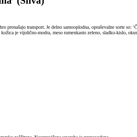
a’ (Sliva)
 dobro prenašajo transport. Je delno samooplodna, opraševalne sorte so: 
, kožica je vijolično-modra, meso rumenkasto zeleno, sladko-kislo, okusn