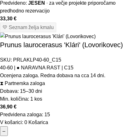
Predvideno:
JESEN
· za večje projekte priporočamo
predhodno rezervacijo
33,30
€
💛 Seznam želja kmalu
Prunus laurocerasus 'Klári' (Lovorikovec)
SKU:
PRLAKLP40-60_C15
40-60 | ● NARAVNA RAST | C15
Ocenjena zaloga. Redna dobava na cca 14 dni.
⧗
Partnerska zaloga
Dobava: 15–30 dni
Min. količina:
1 kos
36,90
€
Predvidena zaloga:
15
V košarici:
0
Košarica
–