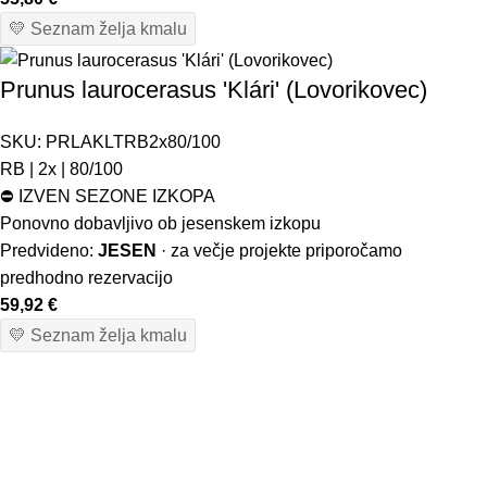
💛 Seznam želja kmalu
Prunus laurocerasus 'Klári' (Lovorikovec)
SKU:
PRLAKLTRB2x80/100
RB | 2x | 80/100
⛔
IZVEN SEZONE IZKOPA
Ponovno dobavljivo ob jesenskem izkopu
Predvideno:
JESEN
· za večje projekte priporočamo
predhodno rezervacijo
59,92
€
💛 Seznam želja kmalu
Osnovne informacije
O nas
Podatki podjetja