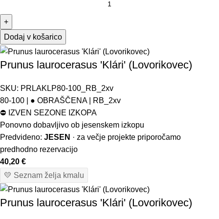
+
Dodaj v košarico
Prunus laurocerasus 'Klári' (Lovorikovec)
SKU:
PRLAKLP80-100_RB_2xv
80-100 | ● OBRAŠČENA | RB_2xv
⛔
IZVEN SEZONE IZKOPA
Ponovno dobavljivo ob jesenskem izkopu
Predvideno:
JESEN
· za večje projekte priporočamo
predhodno rezervacijo
40,20
€
💛 Seznam želja kmalu
Prunus laurocerasus 'Klári' (Lovorikovec)