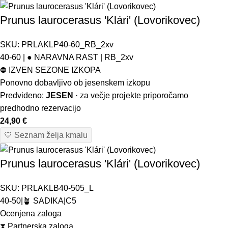
Prunus laurocerasus 'Klári' (Lovorikovec)
SKU:
PRLAKLP40-60_RB_2xv
40-60 | ● NARAVNA RAST | RB_2xv
⛔
IZVEN SEZONE IZKOPA
Ponovno dobavljivo ob jesenskem izkopu
Predvideno:
JESEN
· za večje projekte priporočamo
predhodno rezervacijo
24,90
€
💛 Seznam želja kmalu
Prunus laurocerasus 'Klári' (Lovorikovec)
SKU:
PRLAKLB40-505_L
40-50|🪴 SADIKA|C5
Ocenjena zaloga
⧗
Partnerska zaloga