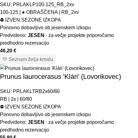
SKU:
PRLAKLP100-125_RB_2xv
100-125 | ● OBRAŠČENA | RB_2xv
⛔
IZVEN SEZONE IZKOPA
Ponovno dobavljivo ob jesenskem izkopu
Predvideno:
JESEN
· za večje projekte priporočamo
predhodno rezervacijo
46,20
€
💛 Seznam želja kmalu
Prunus laurocerasus 'Klári' (Lovorikovec)
SKU:
PRLAKLTRB2x60/80
RB | 2x | 60/80
⛔
IZVEN SEZONE IZKOPA
Ponovno dobavljivo ob jesenskem izkopu
Predvideno:
JESEN
· za večje projekte priporočamo
predhodno rezervacijo
55,80
€