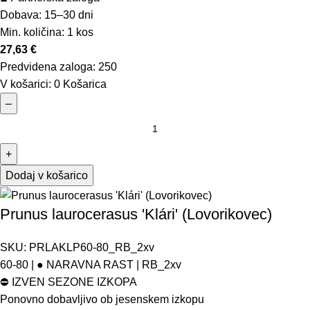
Dobava: 15–30 dni
Min. količina:
1 kos
27,63
€
Predvidena zaloga:
250
V košarici:
0
Košarica
–
+
Dodaj v košarico
Prunus laurocerasus 'Klári' (Lovorikovec)
SKU:
PRLAKLP60-80_RB_2xv
60-80 | ● NARAVNA RAST | RB_2xv
⛔
IZVEN SEZONE IZKOPA
Ponovno dobavljivo ob jesenskem izkopu