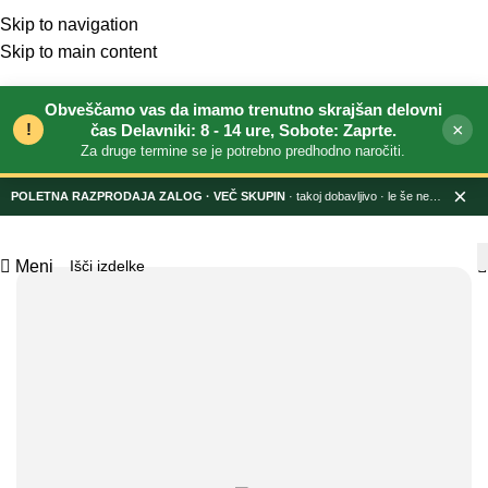
0
Skip to navigation
Skip to main content
Obveščamo vas da imamo trenutno skrajšan delovni
!
×
čas Delavniki: 8 - 14 ure, Sobote: Zaprte.
Za druge termine se je potrebno predhodno naročiti.
×
POLETNA RAZPRODAJA ZALOG
· takoj dobavljivo · le še nekaj dni
Meni