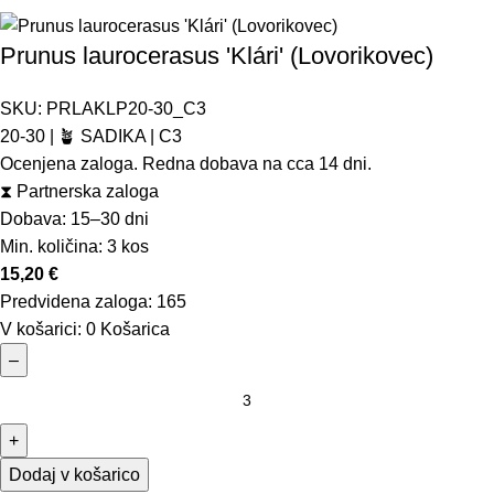
Prunus laurocerasus 'Klári' (Lovorikovec)
SKU:
PRLAKLP20-30_C3
20-30 | 🪴 SADIKA | C3
Ocenjena zaloga. Redna dobava na cca 14 dni.
⧗
Partnerska zaloga
Dobava: 15–30 dni
Min. količina:
3 kos
15,20
€
Predvidena zaloga:
165
V košarici:
0
Košarica
–
+
Dodaj v košarico