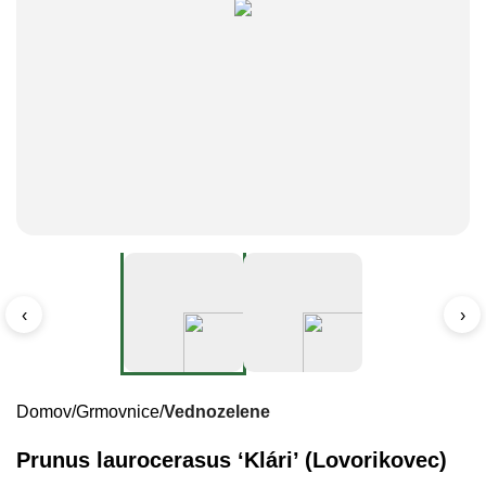
‹
›
Domov
Grmovnice
Vednozelene
Prunus laurocerasus ‘Klári’ (Lovorikovec)