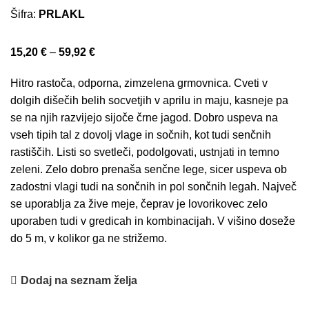
Šifra:
PRLAKL
15,20
€
–
59,92
€
Hitro rastoča, odporna, zimzelena grmovnica. Cveti v
dolgih dišečih belih socvetjih v aprilu in maju, kasneje pa
se na njih razvijejo sijoče črne jagod. Dobro uspeva na
vseh tipih tal z dovolj vlage in sočnih, kot tudi senčnih
rastiščih. Listi so svetleči, podolgovati, ustnjati in temno
zeleni. Zelo dobro prenaša senčne lege, sicer uspeva ob
zadostni vlagi tudi na sončnih in pol sončnih legah. Največ
se uporablja za žive meje, čeprav je lovorikovec zelo
uporaben tudi v gredicah in kombinacijah. V višino doseže
do 5 m, v kolikor ga ne strižemo.
Dodaj na seznam želja