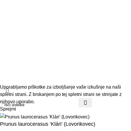
Kontakt
Pogoji poslovanja
Dostava in vračila
© 2026 Vrtnar Kurbus d.o.o. Vse pravice pridržane. Vsa
vsebina je avtorsko zaščitena. Neupravičena uporaba je
prepovedana.
Uporabljamo piškotke za izboljšanje vaše izkušnje na naši
spletni strani. Z brskanjem po tej spletni strani se strinjate z
njihovo uporabo.
Sprejmi
Prunus laurocerasus ‘Klári’ (Lovorikovec)