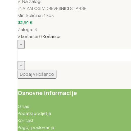
✓
Na zalogi
ℹ️ NA ZALOGI V DREVESNICI STARŠE
Min. količina:
1 kos
33,91
€
Zaloga:
3
V košarici:
0
Košarica
–
+
Dodaj v košarico
Osnovne informacije
O nas
Podatki podjetja
Kontakt
Pogoji poslovanja