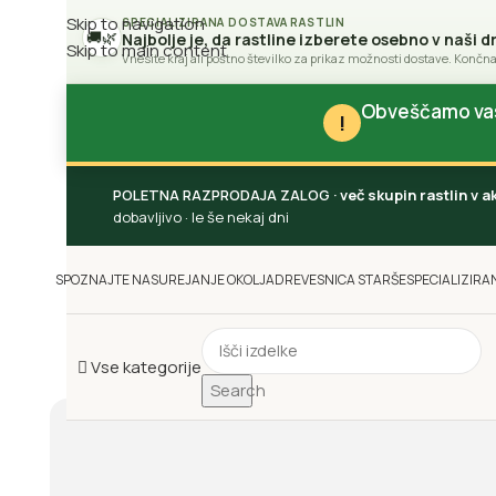
Skip to navigation
SPECIALIZIRANA DOSTAVA RASTLIN
🚚
🌿
Najbolje je, da rastline izberete osebno v naši d
Skip to main content
Vnesite kraj ali poštno številko za prikaz možnosti dostave. Končna
Obveščamo vas 
!
POLETNA RAZPRODAJA ZALOG
· več skupin rastlin v 
dobavljivo · le še nekaj dni
SPOZNAJTE NAS
UREJANJE OKOLJA
DREVESNICA STARŠE
SPECIALIZIRA
Vse kategorije
Search