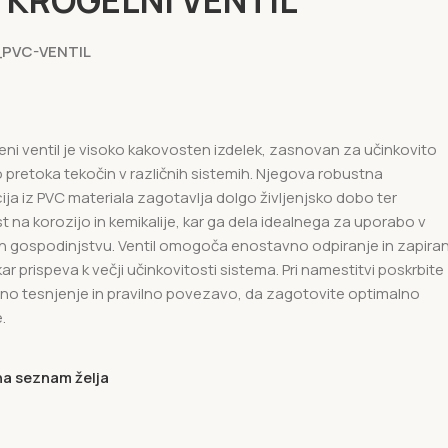
 KROGELNI VENTIL
PVC-VENTIL
eni ventil je visoko kakovosten izdelek, zasnovan za učinkovito
o pretoka tekočin v različnih sistemih. Njegova robustna
ija iz PVC materiala zagotavlja dolgo življenjsko dobo ter
 na korozijo in kemikalije, kar ga dela idealnega za uporabo v
i in gospodinjstvu. Ventil omogoča enostavno odpiranje in zapira
ar prispeva k večji učinkovitosti sistema. Pri namestitvi poskrbite
no tesnjenje in pravilno povezavo, da zagotovite optimalno
.
na seznam želja