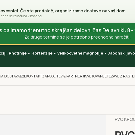
revesnici.
Če ste predaleč, organiziramo dostavo na vaš dom.
 cena se izračuna v košarici.
da imamo trenutno skrajšan delovni čas Delavniki: 8 - 
Za druge termine se je potrebno predhodno naročiti.
akciji: Photinije • Hortenzije • Velikocvetne magnolije • Japonski ja
NA DOSTAVA
B2B
KONTAKT
ZAPOSLITEV & PARTNERJI
SVETOVANJE
TEŽAVE Z RASTL
Domov
P
PVC KROG