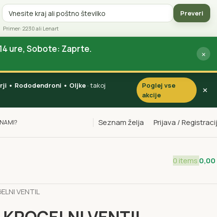
Preveri
Primer: 2230 ali Lenart
14 ure, Sobote: Zaprte.
×
vorji • Rododendroni • Oljke
· takoj
Poglej vse
×
akcije
Seznam želja
Prijava / Registraci
INAMI?
0
items
0,00
rofesionalni Namakalni Sistemi
Ventili filtri in jaški
ELNI VENTIL