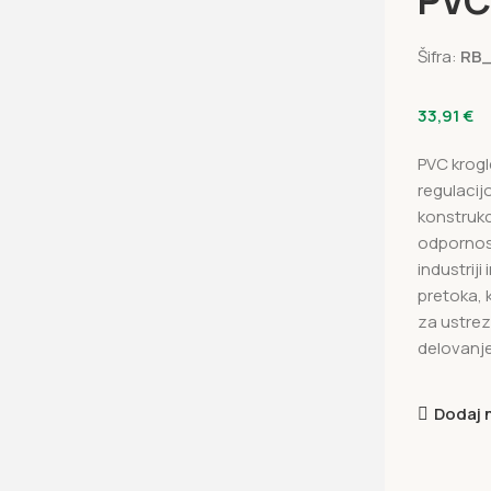
PVC
Šifra:
RB_
33,91
€
PVC krogl
regulacij
konstrukc
odpornost
industrij
pretoka, k
za ustrez
delovanje
Dodaj 