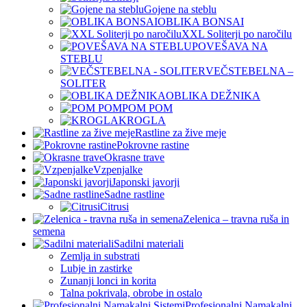
Gojene na steblu
OBLIKA BONSAI
XXL Soliterji po naročilu
POVEŠAVA NA
STEBLU
VEČSTEBELNA –
SOLITER
OBLIKA DEŽNIKA
POM POM
KROGLA
Rastline za žive meje
Pokrovne rastine
Okrasne trave
Vzpenjalke
Japonski javorji
Sadne rastline
Citrusi
Zelenica – travna ruša in
semena
Sadilni materiali
Zemlja in substrati
Lubje in zastirke
Zunanji lonci in korita
Talna pokrivala, obrobe in ostalo
Profesionalni Namakalni