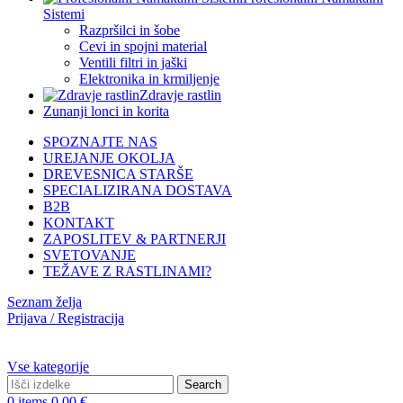
Sistemi
Razpršilci in šobe
Cevi in spojni material
Ventili filtri in jaški
Elektronika in krmiljenje
Zdravje rastlin
Zunanji lonci in korita
SPOZNAJTE NAS
UREJANJE OKOLJA
DREVESNICA STARŠE
SPECIALIZIRANA DOSTAVA
B2B
KONTAKT
ZAPOSLITEV & PARTNERJI
SVETOVANJE
TEŽAVE Z RASTLINAMI?
Seznam želja
Prijava / Registracija
Vse kategorije
Search
0
items
0,00
€