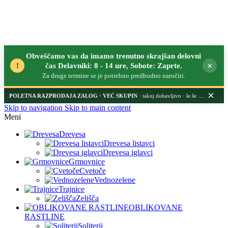
Obveščamo vas da imamo trenutno skrajšan delovni
×
!
čas Delavniki: 8 - 14 ure, Sobote: Zaprte.
Za druge termine se je potrebno predhodno naročiti.
×
POLETNA RAZPRODAJA ZALOG
· takoj dobavljivo · le še nekaj dni
Skip to navigation
Skip to main content
Meni
Drevesa
Drevesa listavci
Drevesa iglavci
Grmovnice
Cvetoče
Vednozelene
Trajnice
Zelišča
OBLIKOVANE
RASTLINE
Soliterji