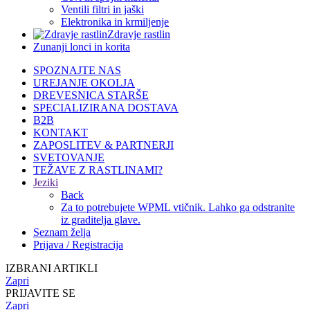
Ventili filtri in jaški
Elektronika in krmiljenje
Zdravje rastlin
Zunanji lonci in korita
SPOZNAJTE NAS
UREJANJE OKOLJA
DREVESNICA STARŠE
SPECIALIZIRANA DOSTAVA
B2B
KONTAKT
ZAPOSLITEV & PARTNERJI
SVETOVANJE
TEŽAVE Z RASTLINAMI?
Jeziki
Back
Za to potrebujete WPML vtičnik. Lahko ga odstranite
iz graditelja glave.
Seznam želja
Prijava / Registracija
IZBRANI ARTIKLI
Zapri
PRIJAVITE SE
Zapri