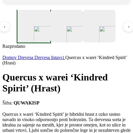
‹
›
Razprodano
Domov
Drevesa
Drevesa listavci
Quercus x warei ‘Kindred Spirit’
(Hrast)
Quercus x warei ‘Kindred
Spirit’ (Hrast)
Šifra:
QUWAKISP
Quercus x warei ‘Kindred Spirit’ je hibridni hrast z ozko rastno
navado in visoko odpornostjo proti boleznim. Ta drevesna sorta je
idealna za sajenje na mestih, kjer je prostor omejen, kot so ulice in
urbani vrtovi. Ljubi sončne do polsenčne lege in je nezahteven glede