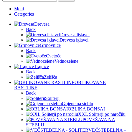
Meni
Categories
Drevesa
Back
Drevesa listavci
Drevesa iglavci
Grmovnice
Back
Cvetoče
Vednozelene
Trajnice
Back
Zelišča
OBLIKOVANE
RASTLINE
Back
Soliterji
Gojene na steblu
OBLIKA BONSAI
XXL Soliterji po naročilu
POVEŠAVA NA
STEBLU
VEČSTEBELNA –