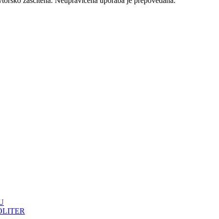
vtorsko zaščitena. Neupravičena uporaba je prepovedana.
U
OLITER