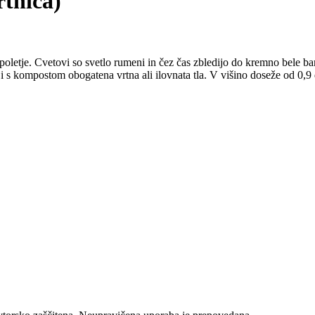
tnica)
letje. Cvetovi so svetlo rumeni in čez čas zbledijo do kremno bele barv
 ji s kompostom obogatena vrtna ali ilovnata tla. V višino doseže od 0,9