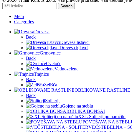
© 2026 Vrtnar Kurbus d.o.o. Vse pravice pridržane. Vsa vsebina je a
Search
Meni
Categories
Drevesa
Back
Drevesa listavci
Drevesa iglavci
Grmovnice
Back
Cvetoče
Vednozelene
Trajnice
Back
Zelišča
OBLIKOVANE RASTLINE
Back
Soliterji
Gojene na steblu
OBLIKA BONSAI
XXL Soliterji po naročilu
POVEŠAVA NA STEBL
VEČSTEBELNA – S