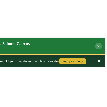
, Sobote: Zaprte.
×
×
oni • Oljke
· takoj dobavljivo · le še nekaj dni
Poglej vse akcije