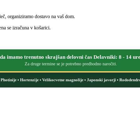
leč, organiziramo dostavo na vaš dom.
na se izračuna v košarici.
a imamo trenutno skrajšan delovni čas Delavniki: 8 - 14 ure
Za druge termine se je potrebno predhodno naročiti.
i: Photinije • Hortenzije • Velikocvetne magnolije • Japonski javorji • Rododendr