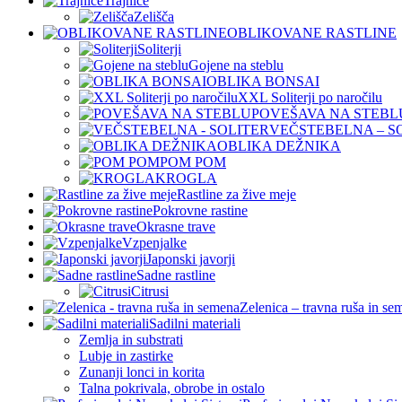
Trajnice
Zelišča
OBLIKOVANE RASTLINE
Soliterji
Gojene na steblu
OBLIKA BONSAI
XXL Soliterji po naročilu
POVEŠAVA NA STEBL
VEČSTEBELNA – S
OBLIKA DEŽNIKA
POM POM
KROGLA
Rastline za žive meje
Pokrovne rastine
Okrasne trave
Vzpenjalke
Japonski javorji
Sadne rastline
Citrusi
Zelenica – travna ruša in se
Sadilni materiali
Zemlja in substrati
Lubje in zastirke
Zunanji lonci in korita
Talna pokrivala, obrobe in ostalo