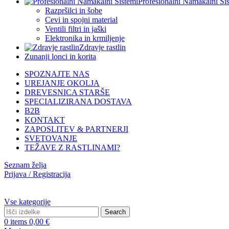
Profesionalni Namakalni Si
Razpršilci in šobe
Cevi in spojni material
Ventili filtri in jaški
Elektronika in krmiljenje
Zdravje rastlin
Zunanji lonci in korita
SPOZNAJTE NAS
UREJANJE OKOLJA
DREVESNICA STARŠE
SPECIALIZIRANA DOSTAVA
B2B
KONTAKT
ZAPOSLITEV & PARTNERJI
SVETOVANJE
TEŽAVE Z RASTLINAMI?
Seznam želja
Prijava / Registracija
Vse kategorije
Search
0
items
0,00
€