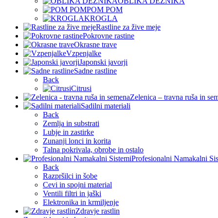
OBLIKA DEŽNIKA
POM POM
KROGLA
Rastline za žive meje
Pokrovne rastine
Okrasne trave
Vzpenjalke
Japonski javorji
Sadne rastline
Back
Citrusi
Zelenica – travna ruša in se
Sadilni materiali
Back
Zemlja in substrati
Lubje in zastirke
Zunanji lonci in korita
Talna pokrivala, obrobe in ostalo
Profesionalni Namakalni Si
Back
Razpršilci in šobe
Cevi in spojni material
Ventili filtri in jaški
Elektronika in krmiljenje
Zdravje rastlin