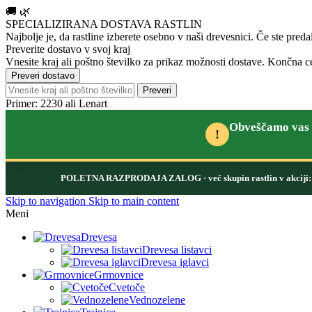
🚚
🌿
SPECIALIZIRANA DOSTAVA RASTLIN
Najbolje je, da rastline izberete osebno v naši drevesnici.
Če ste preda
Preverite dostavo v svoj kraj
Vnesite kraj ali poštno številko za prikaz možnosti dostave. Končna ce
Preveri dostavo
Preveri
Primer: 2230 ali Lenart
Obveščamo vas d
!
POLETNA RAZPRODAJA ZALOG
· več skupin rastlin v akcij
Skip to navigation
Skip to main content
Meni
Drevesa
Drevesa listavci
Drevesa iglavci
Grmovnice
Cvetoče
Vednozelene