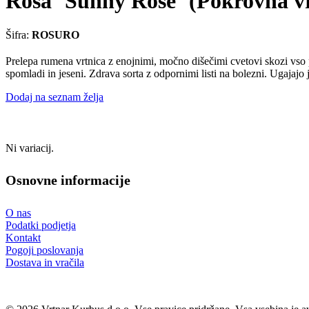
Rosa `Sunny Rose` (Pokrovna vr
Šifra:
ROSURO
Prelepa rumena vrtnica z enojnimi, močno dišečimi cvetovi skozi vso po
spomladi in jeseni. Zdrava sorta z odpornimi listi na bolezni. Ugajajo
Dodaj na seznam želja
Ni variacij.
Osnovne informacije
O nas
Podatki podjetja
Kontakt
Pogoji poslovanja
Dostava in vračila