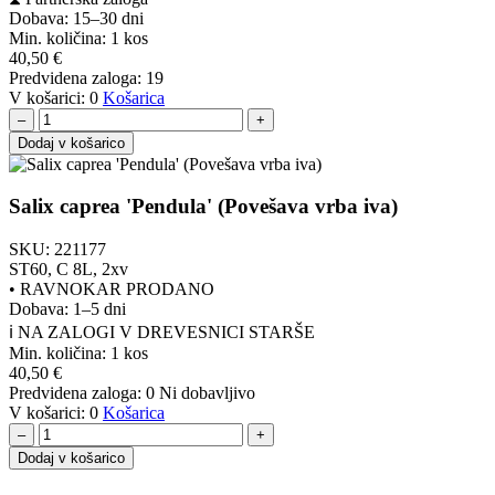
Dobava: 15–30 dni
Min. količina:
1 kos
40,50
€
Predvidena zaloga:
19
V košarici:
0
Košarica
–
+
Dodaj v košarico
Salix caprea 'Pendula' (Povešava vrba iva)
SKU:
221177
ST60, C 8L, 2xv
•
RAVNOKAR PRODANO
Dobava: 1–5 dni
ℹ️ NA ZALOGI V DREVESNICI STARŠE
Min. količina:
1 kos
40,50
€
Predvidena zaloga:
0
Ni dobavljivo
V košarici:
0
Košarica
–
+
Dodaj v košarico