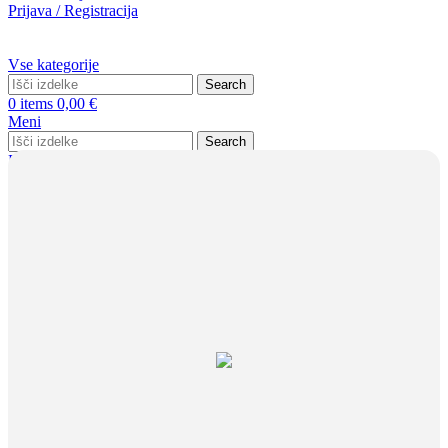
Prijava / Registracija
Vse kategorije
Search
0
items
0,00
€
Meni
Search
Prijava / Registracija