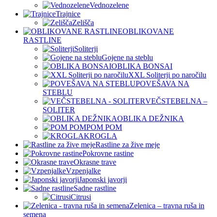
Vednozelene
Trajnice
Zelišča
OBLIKOVANE
RASTLINE
Soliterji
Gojene na steblu
OBLIKA BONSAI
XXL Soliterji po naročilu
POVEŠAVA NA
STEBLU
VEČSTEBELNA –
SOLITER
OBLIKA DEŽNIKA
POM POM
KROGLA
Rastline za žive meje
Pokrovne rastine
Okrasne trave
Vzpenjalke
Japonski javorji
Sadne rastline
Citrusi
Zelenica – travna ruša in
semena