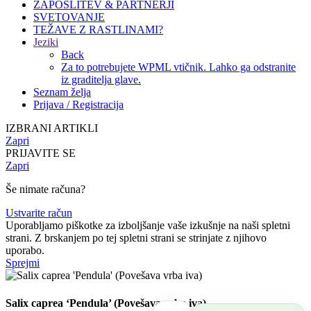
ZAPOSLITEV & PARTNERJI
SVETOVANJE
TEŽAVE Z RASTLINAMI?
Jeziki
Back
Za to potrebujete WPML vtičnik. Lahko ga odstranite
iz graditelja glave.
Seznam želja
Prijava / Registracija
IZBRANI ARTIKLI
Zapri
PRIJAVITE SE
Zapri
Še nimate računa?
Ustvarite račun
Uporabljamo piškotke za izboljšanje vaše izkušnje na naši spletni
strani. Z brskanjem po tej spletni strani se strinjate z njihovo
uporabo.
Sprejmi
Salix caprea ‘Pendula’ (Povešava vrba iva)