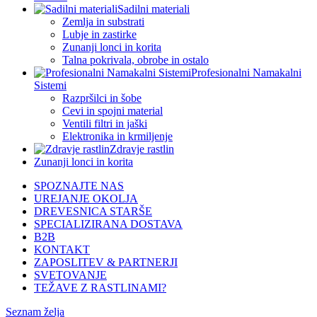
Sadilni materiali
Zemlja in substrati
Lubje in zastirke
Zunanji lonci in korita
Talna pokrivala, obrobe in ostalo
Profesionalni Namakalni
Sistemi
Razpršilci in šobe
Cevi in spojni material
Ventili filtri in jaški
Elektronika in krmiljenje
Zdravje rastlin
Zunanji lonci in korita
SPOZNAJTE NAS
UREJANJE OKOLJA
DREVESNICA STARŠE
SPECIALIZIRANA DOSTAVA
B2B
KONTAKT
ZAPOSLITEV & PARTNERJI
SVETOVANJE
TEŽAVE Z RASTLINAMI?
Seznam želja