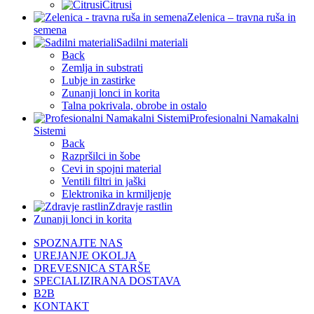
Citrusi
Zelenica – travna ruša in
semena
Sadilni materiali
Back
Zemlja in substrati
Lubje in zastirke
Zunanji lonci in korita
Talna pokrivala, obrobe in ostalo
Profesionalni Namakalni
Sistemi
Back
Razpršilci in šobe
Cevi in spojni material
Ventili filtri in jaški
Elektronika in krmiljenje
Zdravje rastlin
Zunanji lonci in korita
SPOZNAJTE NAS
UREJANJE OKOLJA
DREVESNICA STARŠE
SPECIALIZIRANA DOSTAVA
B2B
KONTAKT