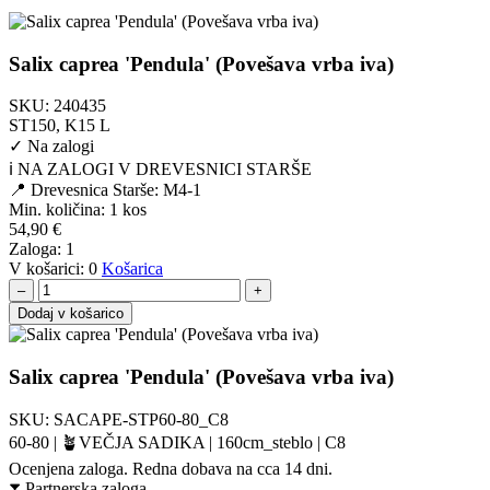
Salix caprea 'Pendula' (Povešava vrba iva)
SKU:
240435
ST150, K15 L
✓
Na zalogi
ℹ️ NA ZALOGI V DREVESNICI STARŠE
📍 Drevesnica Starše: M4-1
Min. količina:
1 kos
54,90
€
Zaloga:
1
V košarici:
0
Košarica
–
+
Dodaj v košarico
Salix caprea 'Pendula' (Povešava vrba iva)
SKU:
SACAPE-STP60-80_C8
60-80 | 🪴VEČJA SADIKA | 160cm_steblo | C8
Ocenjena zaloga. Redna dobava na cca 14 dni.
⧗
Partnerska zaloga