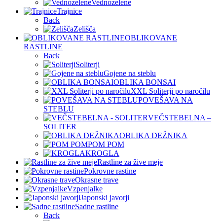
Vednozelene
Trajnice
Back
Zelišča
OBLIKOVANE
RASTLINE
Back
Soliterji
Gojene na steblu
OBLIKA BONSAI
XXL Soliterji po naročilu
POVEŠAVA NA
STEBLU
VEČSTEBELNA –
SOLITER
OBLIKA DEŽNIKA
POM POM
KROGLA
Rastline za žive meje
Pokrovne rastine
Okrasne trave
Vzpenjalke
Japonski javorji
Sadne rastline
Back