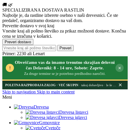
🚚
🌿
SPECIALIZIRANA DOSTAVA RASTLIN
Najbolje je, da rastline izberete osebno v naši drevesnici.
Če ste
predaleč, organiziramo dostavo na vaš dom.
Preverite dostavo v svoj kraj
Vnesite kraj ali poštno številko za prikaz možnosti dostave. Končna
cena se izračuna v košarici.
Preveri dostavo
Preveri
Primer: 2230 ali Lenart
Obveščamo vas da imamo trenutno skrajšan delovni
×
!
čas Delavniki: 8 - 14 ure, Sobote: Zaprte.
Za druge termine se je potrebno predhodno naročiti.
×
POLETNA RAZPRODAJA ZALOG
· takoj dobavljivo · le še nekaj dni
Skip to navigation
Skip to main content
Meni
Drevesa
Drevesa listavci
Drevesa iglavci
Grmovnice
Cvetoče