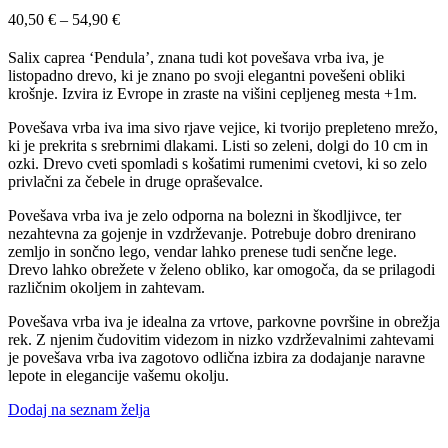
Cenovni
40,50
€
–
54,90
€
razpon:
od
Salix caprea ‘Pendula’, znana tudi kot povešava vrba iva, je
40,50 €
listopadno drevo, ki je znano po svoji elegantni povešeni obliki
do
krošnje. Izvira iz Evrope in zraste na višini cepljeneg mesta +1m.
54,90 €
Povešava vrba iva ima sivo rjave vejice, ki tvorijo prepleteno mrežo,
ki je prekrita s srebrnimi dlakami. Listi so zeleni, dolgi do 10 cm in
ozki. Drevo cveti spomladi s košatimi rumenimi cvetovi, ki so zelo
privlačni za čebele in druge opraševalce.
Povešava vrba iva je zelo odporna na bolezni in škodljivce, ter
nezahtevna za gojenje in vzdrževanje. Potrebuje dobro drenirano
zemljo in sončno lego, vendar lahko prenese tudi senčne lege.
Drevo lahko obrežete v želeno obliko, kar omogoča, da se prilagodi
različnim okoljem in zahtevam.
Povešava vrba iva je idealna za vrtove, parkovne površine in obrežja
rek. Z njenim čudovitim videzom in nizko vzdrževalnimi zahtevami
je povešava vrba iva zagotovo odlična izbira za dodajanje naravne
lepote in elegancije vašemu okolju.
Dodaj na seznam želja