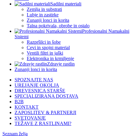
Sadilni materiali
Zemlja in substrati
Lubje in zastirke
Zunanji lonci in korita
Talna pokrivala, obrobe in ostalo
Profesionalni Namakalni
Sistemi
Razpršilci in šobe
Cevi in spojni material
Ventili filtri in jaški
Elektronika in krmiljenje
Zdravje rastlin
Zunanji lonci in korita
SPOZNAJTE NAS
UREJANJE OKOLJA
DREVESNICA STARŠE
SPECIALIZIRANA DOSTAVA
B2B
KONTAKT
ZAPOSLITEV & PARTNERJI
SVETOVANJE
TEŽAVE Z RASTLINAMI?
Seznam želja