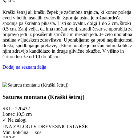
3,50
€
Kraški šetraj ali kraški žepek je začimbna trajnica, ki konec poletja
cveti v belih, usnatih cvetovih. Zgornja ustna je rožnatordeča,
spodnja pa škrlatno pikasta. Listi so ovalni, dolgi 1 do 2 cm, široki
0,5 cm. Zanj velja, da ima močan vonj, zaradi česar se uporablja za
pripravo jedi iz posušenih stročnic in mesnih jedi. Je zelo uporabna
rastlina v ljudskem zdravilstvu. Uporabljamo ga proti napihnjenosti,
driski, spodbujanju prebave,.. Eterično olje je močan antimikotik, z
njim zdravijo kandidiazo in druge glivične okužbe. V višino in
širino doseže od 10 do 50 cm.
Dodaj na seznam želja
Saturea montana (Kraški šetraj)
SKU:
220432
Lonec 10,5 cm
✓
Na zalogi
ℹ️ NA ZALOGI V DREVESNICI STARŠE
Min. količina:
1 kos
3,50
€