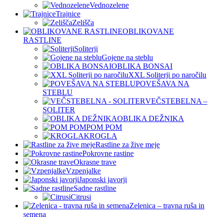
Vednozelene
Trajnice
Zelišča
OBLIKOVANE
RASTLINE
Soliterji
Gojene na steblu
OBLIKA BONSAI
XXL Soliterji po naročilu
POVEŠAVA NA
STEBLU
VEČSTEBELNA –
SOLITER
OBLIKA DEŽNIKA
POM POM
KROGLA
Rastline za žive meje
Pokrovne rastine
Okrasne trave
Vzpenjalke
Japonski javorji
Sadne rastline
Citrusi
Zelenica – travna ruša in
semena