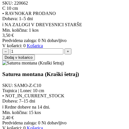
SKU:
220662
C 10 cm
•
RAVNOKAR PRODANO
Dobava: 1–5 dni
ℹ️ NA ZALOGI V DREVESNICI STARŠE
Min. količina:
1 kos
3,50
€
Predvidena zaloga:
0
Ni dobavljivo
V košarici:
0
Košarica
–
+
Dodaj v košarico
Saturea montana (Kraški šetraj)
SKU:
SAMO-Z-C10
Trajnica | Lonec 10 cm
•
NOT_IN_CURRENT_STOCK
Dobava: 7–15 dni
ℹ️ Redne dobave na 14 dni.
Min. količina:
15 kos
2,40
€
Predvidena zaloga:
0
Ni dobavljivo
V košarici:
0
Košarica