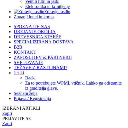
Ventili filtri in jaški
Elektronika in krmiljenje
Zdravje rastlin
Zunanji lonci in korita
SPOZNAJTE NAS
UREJANJE OKOLJA
DREVESNICA STARŠE
SPECIALIZIRANA DOSTAVA
B2B
KONTAKT
ZAPOSLITEV & PARTNERJI
SVETOVANJE
TEŽAVE Z RASTLINAMI?
Jeziki
Back
Za to potrebujete WPML vtičnik. Lahko ga odstranite
iz graditelja glave.
Seznam želja
Prijava / Registracija
IZBRANI ARTIKLI
Zapri
PRIJAVITE SE
Zapri