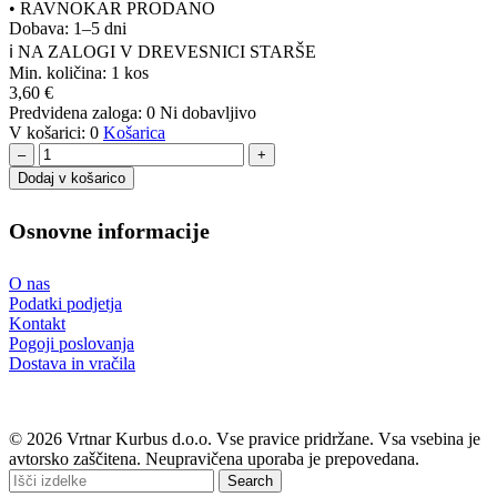
•
RAVNOKAR PRODANO
Dobava: 1–5 dni
ℹ️ NA ZALOGI V DREVESNICI STARŠE
Min. količina:
1 kos
3,60
€
Predvidena zaloga:
0
Ni dobavljivo
V košarici:
0
Košarica
–
+
Dodaj v košarico
Osnovne informacije
O nas
Podatki podjetja
Kontakt
Pogoji poslovanja
Dostava in vračila
© 2026 Vrtnar Kurbus d.o.o. Vse pravice pridržane. Vsa vsebina je
avtorsko zaščitena. Neupravičena uporaba je prepovedana.
Search