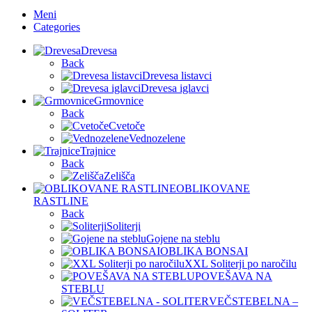
Meni
Categories
Drevesa
Back
Drevesa listavci
Drevesa iglavci
Grmovnice
Back
Cvetoče
Vednozelene
Trajnice
Back
Zelišča
OBLIKOVANE
RASTLINE
Back
Soliterji
Gojene na steblu
OBLIKA BONSAI
XXL Soliterji po naročilu
POVEŠAVA NA
STEBLU
VEČSTEBELNA –