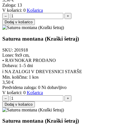
Zaloga:
13
V košarici:
0
Košarica
–
+
Dodaj v košarico
Saturea montana (Kraški šetraj)
SKU:
201918
Lonec 9x9 cm,
•
RAVNOKAR PRODANO
Dobava: 1–5 dni
ℹ️ NA ZALOGI V DREVESNICI STARŠE
Min. količina:
1 kos
3,50
€
Predvidena zaloga:
0
Ni dobavljivo
V košarici:
0
Košarica
–
+
Dodaj v košarico
Saturea montana (Kraški šetraj)