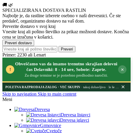
🚚
🌿
SPECIALIZIRANA DOSTAVA RASTLIN
Najbolje je, da rastline izberete osebno v naši drevesnici.
Če ste
predaleč, organiziramo dostavo na vaš dom.
Preverite dostavo v svoj kraj
Vnesite kraj ali poštno številko za prikaz možnosti dostave. Končna
cena se izračuna v košarici.
Preveri dostavo
Preveri
Primer: 2230 ali Lenart
Obveščamo vas da imamo trenutno skrajšan delovni
×
!
čas Delavniki: 8 - 14 ure, Sobote: Zaprte.
Za druge termine se je potrebno predhodno naročiti.
×
POLETNA RAZPRODAJA ZALOG
· takoj dobavljivo · le še nekaj dni
Skip to navigation
Skip to main content
Meni
Drevesa
Drevesa listavci
Drevesa iglavci
Grmovnice
Cvetoče