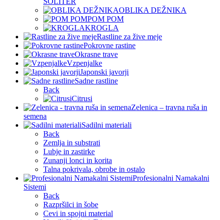
SOLITER
OBLIKA DEŽNIKA
POM POM
KROGLA
Rastline za žive meje
Pokrovne rastine
Okrasne trave
Vzpenjalke
Japonski javorji
Sadne rastline
Back
Citrusi
Zelenica – travna ruša in
semena
Sadilni materiali
Back
Zemlja in substrati
Lubje in zastirke
Zunanji lonci in korita
Talna pokrivala, obrobe in ostalo
Profesionalni Namakalni
Sistemi
Back
Razpršilci in šobe
Cevi in spojni material