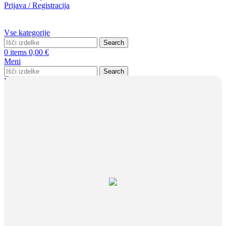
Prijava / Registracija
Vse kategorije
Search
0
items
0,00
€
Meni
Search
Prijava / Registracija