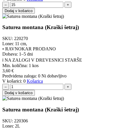
–
+
Dodaj v košarico
Saturea montana (Kraški šetraj)
SKU:
220270
Lonec 11 cm,
•
RAVNOKAR PRODANO
Dobava: 1–5 dni
ℹ️ NA ZALOGI V DREVESNICI STARŠE
Min. količina:
1 kos
3,60
€
Predvidena zaloga:
0
Ni dobavljivo
V košarici:
0
Košarica
–
+
Dodaj v košarico
Saturea montana (Kraški šetraj)
SKU:
220306
Lonec 2L