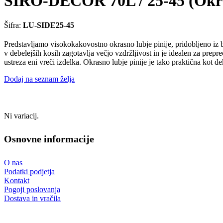
SIRO-DECOR 70L / 25-45 (Okras
Šifra:
LU-SIDE25-45
Predstavljamo visokokakovostno okrasno lubje pinije, pridobljeno iz 
v debelejših kosih zagotavlja večjo vzdržljivost in je idealen za prepre
ustreza eni vreči izdelka. Okrasno lubje pinije je tako praktična kot d
Dodaj na seznam želja
Ni variacij.
Osnovne informacije
O nas
Podatki podjetja
Kontakt
Pogoji poslovanja
Dostava in vračila