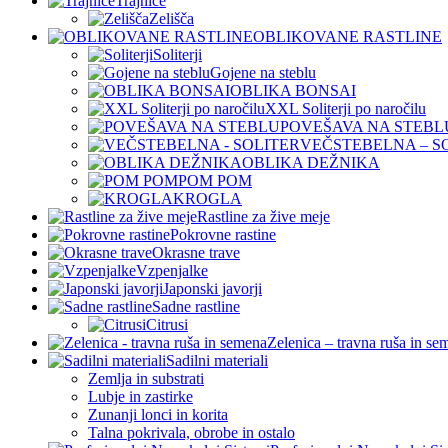
Trajnice
Zelišča
OBLIKOVANE RASTLINE
Soliterji
Gojene na steblu
OBLIKA BONSAI
XXL Soliterji po naročilu
POVEŠAVA NA STEBL
VEČSTEBELNA – S
OBLIKA DEŽNIKA
POM POM
KROGLA
Rastline za žive meje
Pokrovne rastine
Okrasne trave
Vzpenjalke
Japonski javorji
Sadne rastline
Citrusi
Zelenica – travna ruša in se
Sadilni materiali
Zemlja in substrati
Lubje in zastirke
Zunanji lonci in korita
Talna pokrivala, obrobe in ostalo