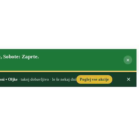
, Sobote: Zaprte.
×
×
oni • Oljke
· takoj dobavljivo · le še nekaj dni
Poglej vse akcije