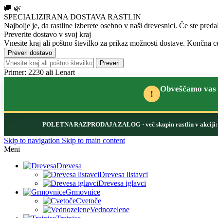
🚚
🌿
SPECIALIZIRANA DOSTAVA RASTLIN
Najbolje je, da rastline izberete osebno v naši drevesnici.
Če ste preda
Preverite dostavo v svoj kraj
Vnesite kraj ali poštno številko za prikaz možnosti dostave. Končna ce
Preveri dostavo
Preveri
Primer: 2230 ali Lenart
Obveščamo vas d
!
POLETNA RAZPRODAJA ZALOG
· več skupin rastlin v akcij
Skip to navigation
Skip to main content
Meni
Drevesa
Drevesa listavci
Drevesa iglavci
Grmovnice
Cvetoče
Vednozelene