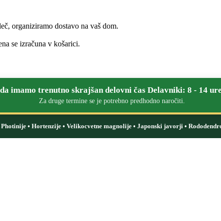
leč, organiziramo dostavo na vaš dom.
na se izračuna v košarici.
a imamo trenutno skrajšan delovni čas Delavniki: 8 - 14 ure
Za druge termine se je potrebno predhodno naročiti.
i: Photinije • Hortenzije • Velikocvetne magnolije • Japonski javorji • Rododendr