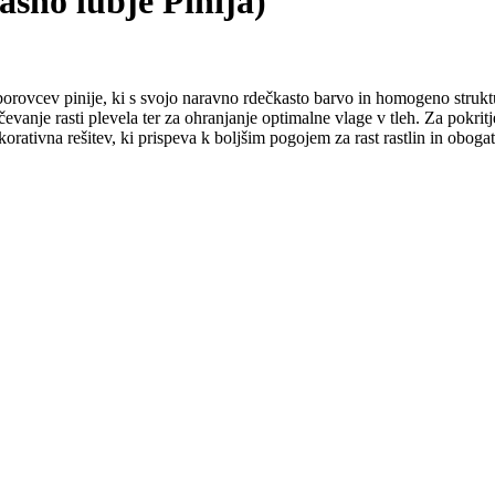
no lubje Pinija)
borovcev pinije, ki s svojo naravno rdečkasto barvo in homogeno struktu
čevanje rasti plevela ter za ohranjanje optimalne vlage v tleh. Za pokrit
ekorativna rešitev, ki prispeva k boljšim pogojem za rast rastlin in oboga