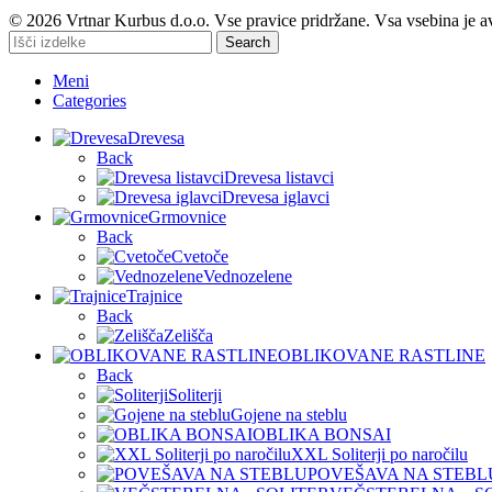
© 2026 Vrtnar Kurbus d.o.o. Vse pravice pridržane. Vsa vsebina je a
Search
Meni
Categories
Drevesa
Back
Drevesa listavci
Drevesa iglavci
Grmovnice
Back
Cvetoče
Vednozelene
Trajnice
Back
Zelišča
OBLIKOVANE RASTLINE
Back
Soliterji
Gojene na steblu
OBLIKA BONSAI
XXL Soliterji po naročilu
POVEŠAVA NA STEBL