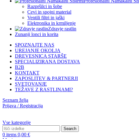
Profesionalni Namakalni Si
Razpršilci in šobe
Cevi in spojni material
Ventili filtri in jaški
Elektronika in krmiljenje
Zdravje rastlin
Zunanji lonci in korita
SPOZNAJTE NAS
UREJANJE OKOLJA
DREVESNICA STARŠE
SPECIALIZIRANA DOSTAVA
B2B
KONTAKT
ZAPOSLITEV & PARTNERJI
SVETOVANJE
TEŽAVE Z RASTLINAMI?
Seznam želja
Prijava / Registracija
Vse kategorije
Search
0
items
0,00
€