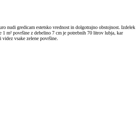
ro nudi gredicam estetsko vrednost in dolgotrajno obstojnost. Izdelek
je 1 m² površine z debelino 7 cm je potrebnih 70 litrov lubja, kar
ti videz vsake zelene površine.