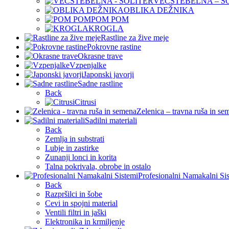
VEČSTEBELNA – S
OBLIKA DEŽNIKA
POM POM
KROGLA
Rastline za žive meje
Pokrovne rastine
Okrasne trave
Vzpenjalke
Japonski javorji
Sadne rastline
Back
Citrusi
Zelenica – travna ruša in se
Sadilni materiali
Back
Zemlja in substrati
Lubje in zastirke
Zunanji lonci in korita
Talna pokrivala, obrobe in ostalo
Profesionalni Namakalni Si
Back
Razpršilci in šobe
Cevi in spojni material
Ventili filtri in jaški
Elektronika in krmiljenje