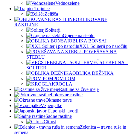
Vednozelene
Trajnice
Zelišča
OBLIKOVANE
RASTLINE
Soliterji
Gojene na steblu
OBLIKA BONSAI
XXL Soliterji po naročilu
POVEŠAVA NA
STEBLU
VEČSTEBELNA –
SOLITER
OBLIKA DEŽNIKA
POM POM
KROGLA
Rastline za žive meje
Pokrovne rastine
Okrasne trave
Vzpenjalke
Japonski javorji
Sadne rastline
Citrusi
Zelenica – travna ruša in
semena