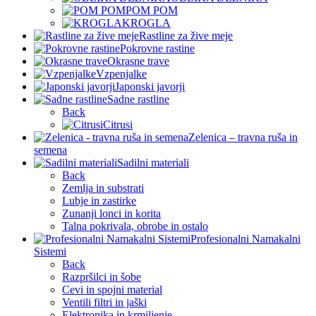
POM POM
KROGLA
Rastline za žive meje
Pokrovne rastine
Okrasne trave
Vzpenjalke
Japonski javorji
Sadne rastline
Back
Citrusi
Zelenica – travna ruša in
semena
Sadilni materiali
Back
Zemlja in substrati
Lubje in zastirke
Zunanji lonci in korita
Talna pokrivala, obrobe in ostalo
Profesionalni Namakalni
Sistemi
Back
Razpršilci in šobe
Cevi in spojni material
Ventili filtri in jaški
Elektronika in krmiljenje