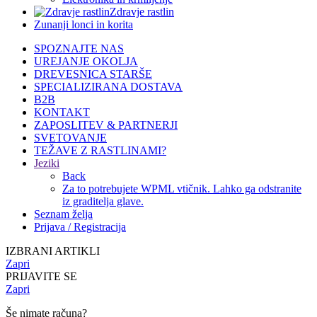
Zdravje rastlin
Zunanji lonci in korita
SPOZNAJTE NAS
UREJANJE OKOLJA
DREVESNICA STARŠE
SPECIALIZIRANA DOSTAVA
B2B
KONTAKT
ZAPOSLITEV & PARTNERJI
SVETOVANJE
TEŽAVE Z RASTLINAMI?
Jeziki
Back
Za to potrebujete WPML vtičnik. Lahko ga odstranite
iz graditelja glave.
Seznam želja
Prijava / Registracija
IZBRANI ARTIKLI
Zapri
PRIJAVITE SE
Zapri
Še nimate računa?