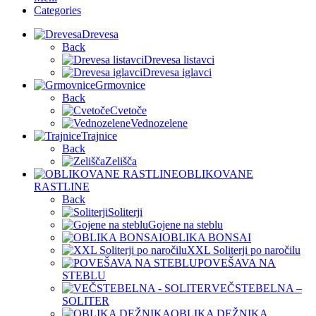
Categories
Drevesa
Back
Drevesa listavci
Drevesa iglavci
Grmovnice
Back
Cvetoče
Vednozelene
Trajnice
Back
Zelišča
OBLIKOVANE
RASTLINE
Back
Soliterji
Gojene na steblu
OBLIKA BONSAI
XXL Soliterji po naročilu
POVEŠAVA NA
STEBLU
VEČSTEBELNA –
SOLITER
OBLIKA DEŽNIKA