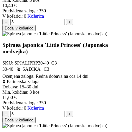
Min. količina:
3 kos
10,40
€
Predvidena zaloga:
350
V košarici:
0
Košarica
–
+
Dodaj v košarico
Spiraea japonica 'Little Princess' (Japonska
medvejka)
SKU:
SPJALIPRP30-40_C3
30-40 | 🪴 SADIKA | C3
Ocenjena zaloga. Redna dobava na cca 14 dni.
⧗
Partnerska zaloga
Dobava: 15–30 dni
Min. količina:
3 kos
11,60
€
Predvidena zaloga:
350
V košarici:
0
Košarica
–
+
Dodaj v košarico