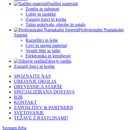
Sadilni materiali
Zemlja in substrati
Lubje in zastirke
Zunanji lonci in korita
Talna pokrivala, obrobe in ostalo
Profesionalni Namakalni
Sistemi
Razpršilci in šobe
Cevi in spojni material
Ventili filtri in jaški
Elektronika in krmiljenje
Zdravje rastlin
Zunanji lonci in korita
SPOZNAJTE NAS
UREJANJE OKOLJA
DREVESNICA STARŠE
SPECIALIZIRANA DOSTAVA
B2B
KONTAKT
ZAPOSLITEV & PARTNERJI
SVETOVANJE
TEŽAVE Z RASTLINAMI?
Seznam želja