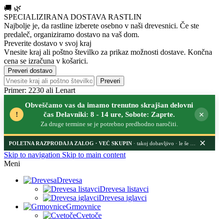
🚚
🌿
SPECIALIZIRANA DOSTAVA RASTLIN
Najbolje je, da rastline izberete osebno v naši drevesnici.
Če ste
predaleč, organiziramo dostavo na vaš dom.
Preverite dostavo v svoj kraj
Vnesite kraj ali poštno številko za prikaz možnosti dostave. Končna
cena se izračuna v košarici.
Preveri dostavo
Preveri
Primer: 2230 ali Lenart
Obveščamo vas da imamo trenutno skrajšan delovni
×
!
čas Delavniki: 8 - 14 ure, Sobote: Zaprte.
Za druge termine se je potrebno predhodno naročiti.
×
POLETNA RAZPRODAJA ZALOG
· takoj dobavljivo · le še nekaj dni
Skip to navigation
Skip to main content
Meni
Drevesa
Drevesa listavci
Drevesa iglavci
Grmovnice
Cvetoče