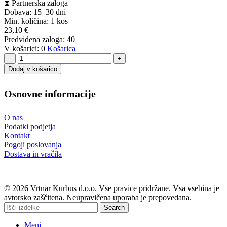
⧗
Partnerska zaloga
Dobava: 15–30 dni
Min. količina:
1 kos
23,10
€
Predvidena zaloga:
40
V košarici:
0
Košarica
–
+
Dodaj v košarico
Osnovne informacije
O nas
Podatki podjetja
Kontakt
Pogoji poslovanja
Dostava in vračila
© 2026 Vrtnar Kurbus d.o.o. Vse pravice pridržane. Vsa vsebina je
avtorsko zaščitena. Neupravičena uporaba je prepovedana.
Search
Meni