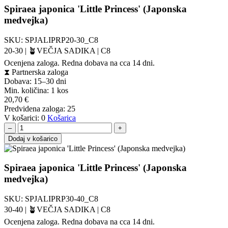
Spiraea japonica 'Little Princess' (Japonska
medvejka)
SKU:
SPJALIPRP20-30_C8
20-30 | 🪴VEČJA SADIKA | C8
Ocenjena zaloga. Redna dobava na cca 14 dni.
⧗
Partnerska zaloga
Dobava: 15–30 dni
Min. količina:
1 kos
20,70
€
Predvidena zaloga:
25
V košarici:
0
Košarica
–
+
Dodaj v košarico
Spiraea japonica 'Little Princess' (Japonska
medvejka)
SKU:
SPJALIPRP30-40_C8
30-40 | 🪴VEČJA SADIKA | C8
Ocenjena zaloga. Redna dobava na cca 14 dni.