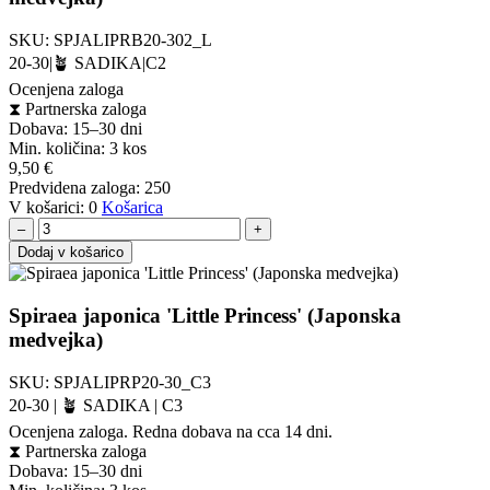
SKU:
SPJALIPRB20-302_L
20-30|🪴 SADIKA|C2
Ocenjena zaloga
⧗
Partnerska zaloga
Dobava: 15–30 dni
Min. količina:
3 kos
9,50
€
Predvidena zaloga:
250
V košarici:
0
Košarica
–
+
Dodaj v košarico
Spiraea japonica 'Little Princess' (Japonska
medvejka)
SKU:
SPJALIPRP20-30_C3
20-30 | 🪴 SADIKA | C3
Ocenjena zaloga. Redna dobava na cca 14 dni.
⧗
Partnerska zaloga
Dobava: 15–30 dni