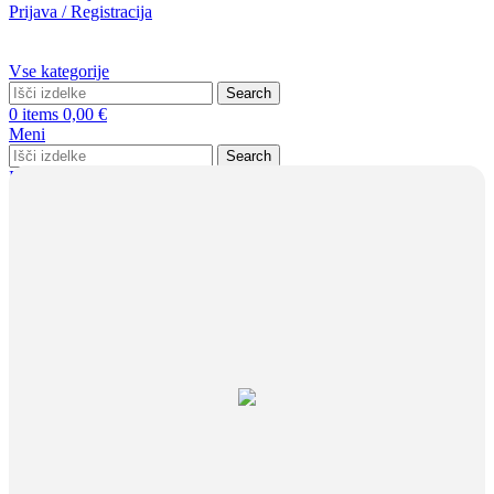
Prijava / Registracija
Vse kategorije
Search
0
items
0,00
€
Meni
Search
Prijava / Registracija