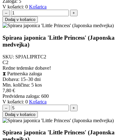
Zaloga:
5
V košarici:
0
Košarica
–
+
Dodaj v košarico
Spiraea japonica 'Little Princess' (Japonska
medvejka)
SKU:
SPJALIPRTC2
C2
Redne tedenske dobave!
⧗
Partnerska zaloga
Dobava: 15–30 dni
Min. količina:
5 kos
7,80
€
Predvidena zaloga:
600
V košarici:
0
Košarica
–
+
Dodaj v košarico
Spiraea japonica 'Little Princess' (Japonska
medvejka)