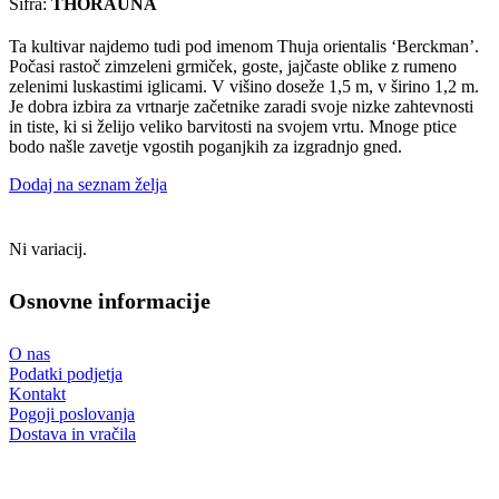
Šifra:
THORAUNA
Ta kultivar najdemo tudi pod imenom Thuja orientalis ‘Berckman’.
Počasi rastoč zimzeleni grmiček, goste, jajčaste oblike z rumeno
zelenimi luskastimi iglicami. V višino doseže 1,5 m, v širino 1,2 m.
Je dobra izbira za vrtnarje začetnike zaradi svoje nizke zahtevnosti
in tiste, ki si želijo veliko barvitosti na svojem vrtu. Mnoge ptice
bodo našle zavetje vgostih poganjkih za izgradnjo gned.
Dodaj na seznam želja
Ni variacij.
Osnovne informacije
O nas
Podatki podjetja
Kontakt
Pogoji poslovanja
Dostava in vračila