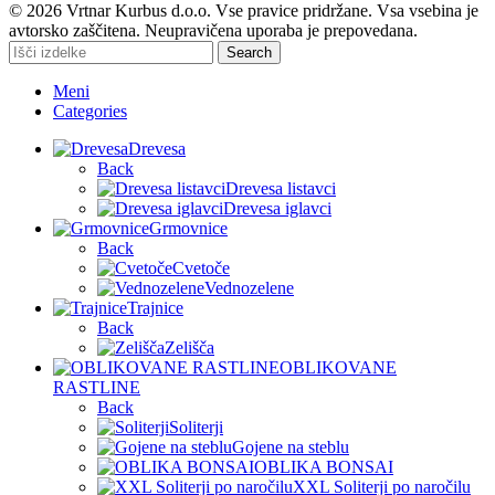
© 2026 Vrtnar Kurbus d.o.o. Vse pravice pridržane. Vsa vsebina je
avtorsko zaščitena. Neupravičena uporaba je prepovedana.
Search
Meni
Categories
Drevesa
Back
Drevesa listavci
Drevesa iglavci
Grmovnice
Back
Cvetoče
Vednozelene
Trajnice
Back
Zelišča
OBLIKOVANE
RASTLINE
Back
Soliterji
Gojene na steblu
OBLIKA BONSAI
XXL Soliterji po naročilu