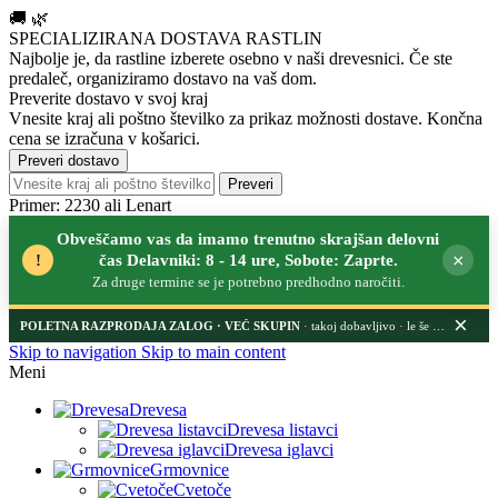
🚚
🌿
SPECIALIZIRANA DOSTAVA RASTLIN
Najbolje je, da rastline izberete osebno v naši drevesnici.
Če ste
predaleč, organiziramo dostavo na vaš dom.
Preverite dostavo v svoj kraj
Vnesite kraj ali poštno številko za prikaz možnosti dostave. Končna
cena se izračuna v košarici.
Preveri dostavo
Preveri
Primer: 2230 ali Lenart
Obveščamo vas da imamo trenutno skrajšan delovni
×
!
čas Delavniki: 8 - 14 ure, Sobote: Zaprte.
Za druge termine se je potrebno predhodno naročiti.
×
POLETNA RAZPRODAJA ZALOG
· takoj dobavljivo · le še nekaj dni
Skip to navigation
Skip to main content
Meni
Drevesa
Drevesa listavci
Drevesa iglavci
Grmovnice
Cvetoče