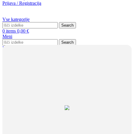
Prijava / Registracija
Vse kategorije
Search
0
items
0,00
€
Meni
Search
Prijava / Registracija