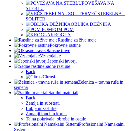
POVEŠAVA NA
STEBLU
VEČSTEBELNA –
SOLITER
OBLIKA DEŽNIKA
POM POM
KROGLA
Rastline za žive meje
Pokrovne rastine
Okrasne trave
Vzpenjalke
Japonski javorji
Sadne rastline
Back
Citrusi
Zelenica – travna ruša in
semena
Sadilni materiali
Back
Zemlja in substrati
Lubje in zastirke
Zunanji lonci in korita
Talna pokrivala, obrobe in ostalo
Profesionalni Namakalni
Sistemi