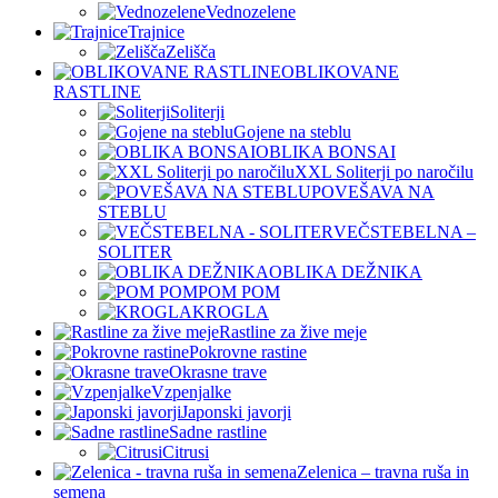
Vednozelene
Trajnice
Zelišča
OBLIKOVANE
RASTLINE
Soliterji
Gojene na steblu
OBLIKA BONSAI
XXL Soliterji po naročilu
POVEŠAVA NA
STEBLU
VEČSTEBELNA –
SOLITER
OBLIKA DEŽNIKA
POM POM
KROGLA
Rastline za žive meje
Pokrovne rastine
Okrasne trave
Vzpenjalke
Japonski javorji
Sadne rastline
Citrusi
Zelenica – travna ruša in
semena