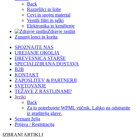
Back
Razpršilci in šobe
Cevi in spojni material
Ventili filtri in jaški
Elektronika in krmiljenje
Zdravje rastlin
Zunanji lonci in korita
SPOZNAJTE NAS
UREJANJE OKOLJA
DREVESNICA STARŠE
SPECIALIZIRANA DOSTAVA
B2B
KONTAKT
ZAPOSLITEV & PARTNERJI
SVETOVANJE
TEŽAVE Z RASTLINAMI?
Jeziki
Back
Za to potrebujete WPML vtičnik. Lahko ga odstranite
iz graditelja glave.
Seznam želja
Prijava / Registracija
IZBRANI ARTIKLI