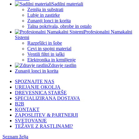
Sadilni materiali
Zemlja in substrati
Lubje in zastirke
Zunanji lonci in korita
Talna pokrivala, obrobe in ostalo
Profesionalni Namakalni
Sistemi
Razpršilci in šobe
Cevi in spojni material
Ventili filtri in jaški
Elektronika in krmiljenje
Zdravje rastlin
Zunanji lonci in korita
SPOZNAJTE NAS
UREJANJE OKOLJA
DREVESNICA STARŠE
SPECIALIZIRANA DOSTAVA
B2B
KONTAKT
ZAPOSLITEV & PARTNERJI
SVETOVANJE
TEŽAVE Z RASTLINAMI?
Seznam želja