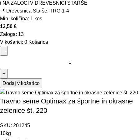
ℹ️ NA ZALOGI V DREVESNICI STARŠE
📍 Drevesnica Starše: TRG-1-4
Min. količina:
1 kos
13,50
€
Zaloga:
13
V košarici:
0
Košarica
–
+
Dodaj v košarico
Travno seme Optimax za športne in okrasne
zelenice št. 220
SKU:
201245
10kg