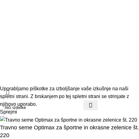
Kontakt
Pogoji poslovanja
Dostava in vračila
© 2026 Vrtnar Kurbus d.o.o. Vse pravice pridržane. Vsa
vsebina je avtorsko zaščitena. Neupravičena uporaba je
prepovedana.
Uporabljamo piškotke za izboljšanje vaše izkušnje na naši
spletni strani. Z brskanjem po tej spletni strani se strinjate z
njihovo uporabo.
Sprejmi
Travno seme Optimax za športne in okrasne zelenice št.
220