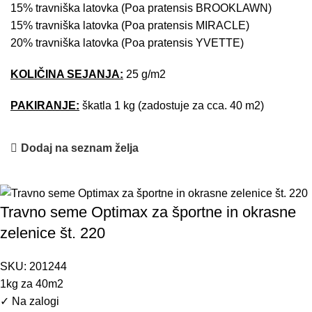
15% travniška latovka (Poa pratensis BROOKLAWN)
15% travniška latovka (Poa pratensis MIRACLE)
20% travniška latovka (Poa pratensis YVETTE)
KOLIČINA SEJANJA:
25 g/m2
PAKIRANJE:
škatla 1 kg (zadostuje za cca. 40 m2)
Dodaj na seznam želja
Travno seme Optimax za športne in okrasne
zelenice št. 220
SKU:
201244
1kg za 40m2
✓
Na zalogi