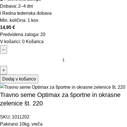
Dobava: 2–4 dni
ℹ️ Redna tedenska dobava
Min. količina:
1 kos
14,95
€
Predvidena zaloga:
20
V košarici:
0
Košarica
–
+
Dodaj v košarico
Travno seme Optimax za športne in okrasne
zelenice št. 220
SKU:
1011202
Pakirano 10kg, vreča