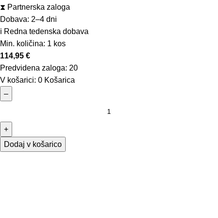
⧗
Partnerska zaloga
Dobava: 2–4 dni
ℹ️ Redna tedenska dobava
Min. količina:
1 kos
114,95
€
Predvidena zaloga:
20
V košarici:
0
Košarica
–
+
Dodaj v košarico
Osnovne informacije
O nas
Podatki podjetja