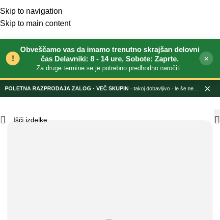
Skip to navigation
Skip to main content
Obveščamo vas da imamo trenutno skrajšan delovni
!
×
čas Delavniki: 8 - 14 ure, Sobote: Zaprte.
Za druge termine se je potrebno predhodno naročiti.
×
POLETNA RAZPRODAJA ZALOG
· takoj dobavljivo · le še nekaj dni