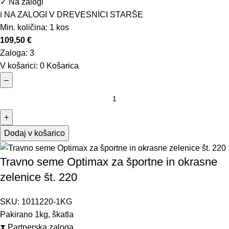
✓
Na zalogi
ℹ️ NA ZALOGI V DREVESNICI STARŠE
Min. količina:
1 kos
109,50
€
Zaloga:
3
V košarici:
0
Košarica
–
+
Dodaj v košarico
Travno seme Optimax za športne in okrasne
zelenice št. 220
SKU:
1011220-1KG
Pakirano 1kg, škatla
⧗
Partnerska zaloga