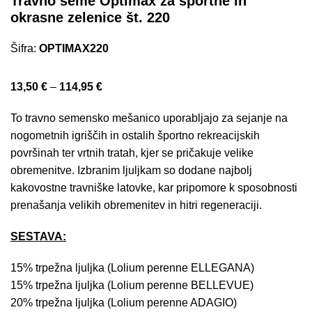
Travno seme Optimax za športne in
okrasne zelenice št. 220
Šifra:
OPTIMAX220
13,50
€
–
114,95
€
To travno semensko mešanico uporabljajo za sejanje na
nogometnih igriščih in ostalih športno rekreacijskih
površinah ter vrtnih tratah, kjer se pričakuje velike
obremenitve. Izbranim ljuljkam so dodane najbolj
kakovostne travniške latovke, kar pripomore k sposobnosti
prenašanja velikih obremenitev in hitri regeneraciji.
SESTAVA:
15% trpežna ljuljka (Lolium perenne ELLEGANA)
15% trpežna ljuljka (Lolium perenne BELLEVUE)
20% trpežna ljuljka (Lolium perenne ADAGIO)