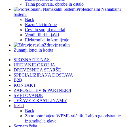
Talna pokrivala, obrobe in ostalo
Profesionalni Namakalni
Sistemi
Back
Razpršilci in šobe
Cevi in spojni material
Ventili filtri in jaški
Elektronika in krmiljenje
Zdravje rastlin
Zunanji lonci in korita
SPOZNAJTE NAS
UREJANJE OKOLJA
DREVESNICA STARŠE
SPECIALIZIRANA DOSTAVA
B2B
KONTAKT
ZAPOSLITEV & PARTNERJI
SVETOVANJE
TEŽAVE Z RASTLINAMI?
Jeziki
Back
Za to potrebujete WPML vtičnik. Lahko ga odstranite
iz graditelja glave.
Seznam želja