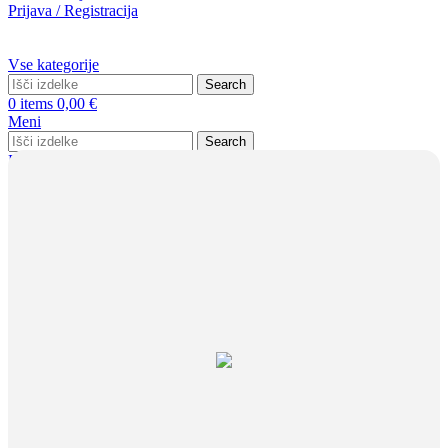
Prijava / Registracija
Vse kategorije
Search
0
items
0,00
€
Meni
Search
Prijava / Registracija