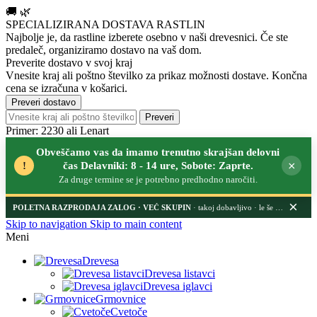
🚚
🌿
SPECIALIZIRANA DOSTAVA RASTLIN
Najbolje je, da rastline izberete osebno v naši drevesnici.
Če ste
predaleč, organiziramo dostavo na vaš dom.
Preverite dostavo v svoj kraj
Vnesite kraj ali poštno številko za prikaz možnosti dostave. Končna
cena se izračuna v košarici.
Preveri dostavo
Preveri
Primer: 2230 ali Lenart
Obveščamo vas da imamo trenutno skrajšan delovni
×
!
čas Delavniki: 8 - 14 ure, Sobote: Zaprte.
Za druge termine se je potrebno predhodno naročiti.
×
POLETNA RAZPRODAJA ZALOG
· takoj dobavljivo · le še nekaj dni
Skip to navigation
Skip to main content
Meni
Drevesa
Drevesa listavci
Drevesa iglavci
Grmovnice
Cvetoče