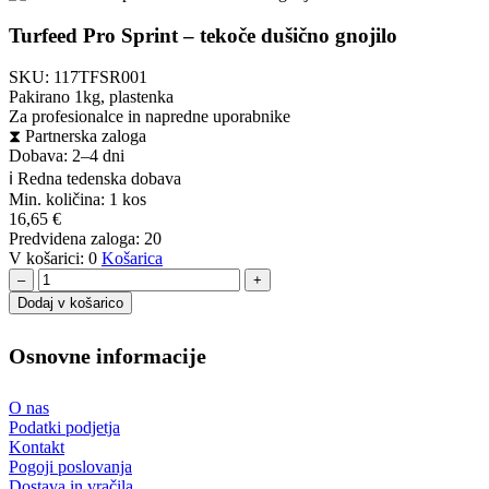
Turfeed Pro Sprint – tekoče dušično gnojilo
SKU:
117TFSR001
Pakirano 1kg, plastenka
Za profesionalce in napredne uporabnike
⧗
Partnerska zaloga
Dobava: 2–4 dni
ℹ️ Redna tedenska dobava
Min. količina:
1 kos
16,65
€
Predvidena zaloga:
20
V košarici:
0
Košarica
–
+
Dodaj v košarico
Osnovne informacije
O nas
Podatki podjetja
Kontakt
Pogoji poslovanja
Dostava in vračila