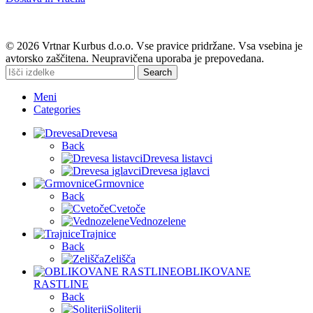
© 2026 Vrtnar Kurbus d.o.o. Vse pravice pridržane. Vsa vsebina je
avtorsko zaščitena. Neupravičena uporaba je prepovedana.
Search
Meni
Categories
Drevesa
Back
Drevesa listavci
Drevesa iglavci
Grmovnice
Back
Cvetoče
Vednozelene
Trajnice
Back
Zelišča
OBLIKOVANE
RASTLINE
Back
Soliterji