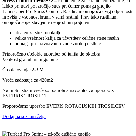
Stress Control 16+05+22 –
Primeren je za skrajne temperature, ki
lahko pri travi povzročijo stres pri čemer pomaga gnojilo
Landscaper Pro Stress Control. Rastlinam omogoča dvig odpornosti
in zvišuje vsebnost hranil v sami rastlini. Prav tako rastlinam
omogoča zoperstavljanje neugodnim pogojem.
idealen za stresno okolje
velika vsebnost kalija za učvrstitev celične stene rastlin
pomaga pri uravnavanju vode znotraj rastline
Priporočeno obdobje uporabe: od junija do oktobra
Velikost granul: mini granule
Čas delovanja: 2-3 M
Vreča zadostuje za 420m2
Na hrbtni strani vreče so podrobna navodilo, za uporabo z
EVERRIS TROSILCI.
Proporočamo uporabo EVERIS ROTACIJSKIH TROSILCEV.
Dodaj na seznam želja