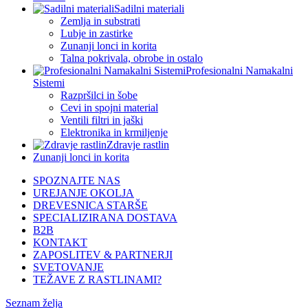
Sadilni materiali
Zemlja in substrati
Lubje in zastirke
Zunanji lonci in korita
Talna pokrivala, obrobe in ostalo
Profesionalni Namakalni
Sistemi
Razpršilci in šobe
Cevi in spojni material
Ventili filtri in jaški
Elektronika in krmiljenje
Zdravje rastlin
Zunanji lonci in korita
SPOZNAJTE NAS
UREJANJE OKOLJA
DREVESNICA STARŠE
SPECIALIZIRANA DOSTAVA
B2B
KONTAKT
ZAPOSLITEV & PARTNERJI
SVETOVANJE
TEŽAVE Z RASTLINAMI?
Seznam želja