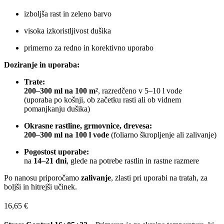
izboljša rast in zeleno barvo
visoka izkoristljivost dušika
primerno za redno in korektivno uporabo
Doziranje in uporaba:
Trate:
200–300 ml na 100 m²
, razredčeno v 5–10 l vode
(uporaba po košnji, ob začetku rasti ali ob vidnem
pomanjkanju dušika)
Okrasne rastline, grmovnice, drevesa:
200–300 ml na 100 l vode
(foliarno škropljenje ali zalivanje)
Pogostost uporabe:
na
14–21 dni
, glede na potrebe rastlin in rastne razmere
Po nanosu priporočamo
zalivanje
, zlasti pri uporabi na tratah, za
boljši in hitrejši učinek.
16,65
€