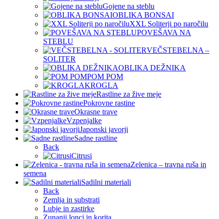
Gojene na steblu
OBLIKA BONSAI
XXL Soliterji po naročilu
POVEŠAVA NA
STEBLU
VEČSTEBELNA –
SOLITER
OBLIKA DEŽNIKA
POM POM
KROGLA
Rastline za žive meje
Pokrovne rastine
Okrasne trave
Vzpenjalke
Japonski javorji
Sadne rastline
Back
Citrusi
Zelenica – travna ruša in
semena
Sadilni materiali
Back
Zemlja in substrati
Lubje in zastirke
Zunanji lonci in korita