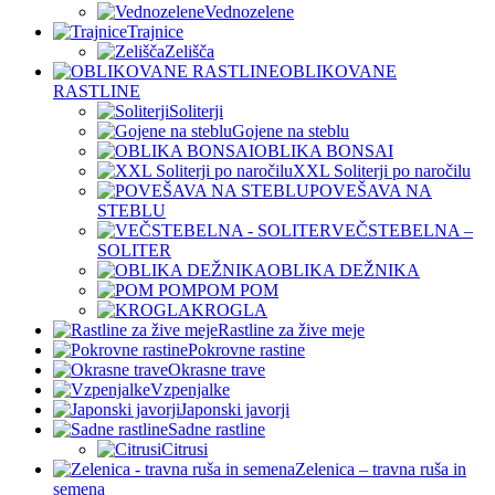
Vednozelene
Trajnice
Zelišča
OBLIKOVANE
RASTLINE
Soliterji
Gojene na steblu
OBLIKA BONSAI
XXL Soliterji po naročilu
POVEŠAVA NA
STEBLU
VEČSTEBELNA –
SOLITER
OBLIKA DEŽNIKA
POM POM
KROGLA
Rastline za žive meje
Pokrovne rastine
Okrasne trave
Vzpenjalke
Japonski javorji
Sadne rastline
Citrusi
Zelenica – travna ruša in
semena