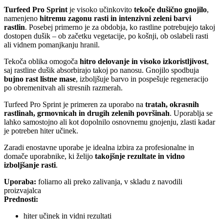
Turfeed Pro Sprint
je visoko učinkovito
tekoče dušično gnojilo
,
namenjeno
hitremu zagonu rasti in intenzivni zeleni barvi
rastlin
. Posebej primerno je za obdobja, ko rastline potrebujejo takoj
dostopen dušik – ob začetku vegetacije, po košnji, ob oslabeli rasti
ali vidnem pomanjkanju hranil.
Tekoča oblika omogoča
hitro delovanje in visoko izkoristljivost
,
saj rastline dušik absorbirajo takoj po nanosu. Gnojilo spodbuja
bujno rast listne mase
, izboljšuje barvo in pospešuje regeneracijo
po obremenitvah ali stresnih razmerah.
Turfeed Pro Sprint je primeren za uporabo na
tratah, okrasnih
rastlinah, grmovnicah in drugih zelenih površinah
. Uporablja se
lahko samostojno ali kot dopolnilo osnovnemu gnojenju, zlasti kadar
je potreben hiter učinek.
Zaradi enostavne uporabe je idealna izbira za profesionalne in
domače uporabnike, ki želijo
takojšnje rezultate in vidno
izboljšanje rasti
.
Uporaba:
foliarno ali preko zalivanja, v skladu z navodili
proizvajalca
Prednosti:
hiter učinek in vidni rezultati