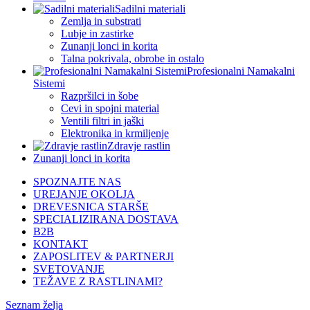
Sadilni materiali
Zemlja in substrati
Lubje in zastirke
Zunanji lonci in korita
Talna pokrivala, obrobe in ostalo
Profesionalni Namakalni
Sistemi
Razpršilci in šobe
Cevi in spojni material
Ventili filtri in jaški
Elektronika in krmiljenje
Zdravje rastlin
Zunanji lonci in korita
SPOZNAJTE NAS
UREJANJE OKOLJA
DREVESNICA STARŠE
SPECIALIZIRANA DOSTAVA
B2B
KONTAKT
ZAPOSLITEV & PARTNERJI
SVETOVANJE
TEŽAVE Z RASTLINAMI?
Seznam želja