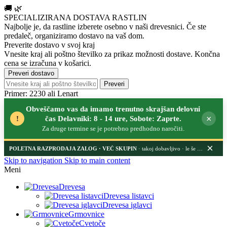
🚚
🌿
SPECIALIZIRANA DOSTAVA RASTLIN
Najbolje je, da rastline izberete osebno v naši drevesnici.
Če ste
predaleč, organiziramo dostavo na vaš dom.
Preverite dostavo v svoj kraj
Vnesite kraj ali poštno številko za prikaz možnosti dostave. Končna
cena se izračuna v košarici.
Preveri dostavo
Preveri
Primer: 2230 ali Lenart
Obveščamo vas da imamo trenutno skrajšan delovni
×
!
čas Delavniki: 8 - 14 ure, Sobote: Zaprte.
Za druge termine se je potrebno predhodno naročiti.
×
POLETNA RAZPRODAJA ZALOG
· takoj dobavljivo · le še nekaj dni
Skip to navigation
Skip to main content
Meni
Drevesa
Drevesa listavci
Drevesa iglavci
Grmovnice
Cvetoče