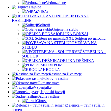
Vednozelene
Trajnice
Zelišča
OBLIKOVANE
RASTLINE
Soliterji
Gojene na steblu
OBLIKA BONSAI
XXL Soliterji po naročilu
POVEŠAVA NA
STEBLU
VEČSTEBELNA –
SOLITER
OBLIKA DEŽNIKA
POM POM
KROGLA
Rastline za žive meje
Pokrovne rastine
Okrasne trave
Vzpenjalke
Japonski javorji
Sadne rastline
Citrusi
Zelenica – travna ruša in
semena