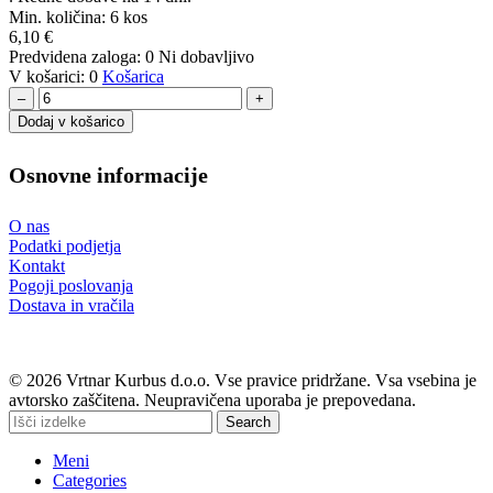
Min. količina:
6 kos
6,10
€
Predvidena zaloga:
0
Ni dobavljivo
V košarici:
0
Košarica
–
+
Dodaj v košarico
Osnovne informacije
O nas
Podatki podjetja
Kontakt
Pogoji poslovanja
Dostava in vračila
© 2026 Vrtnar Kurbus d.o.o. Vse pravice pridržane. Vsa vsebina je
avtorsko zaščitena. Neupravičena uporaba je prepovedana.
Search
Meni
Categories