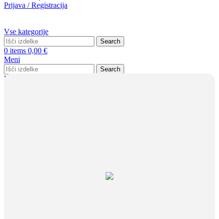
Prijava / Registracija
Vse kategorije
Search
0
items
0,00
€
Meni
Search
Prijava / Registracija