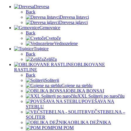
Drevesa
Back
Drevesa listavci
Drevesa iglavci
Grmovnice
Back
Cvetoče
Vednozelene
Trajnice
Back
Zelišča
OBLIKOVANE
RASTLINE
Back
Soliterji
Gojene na steblu
OBLIKA BONSAI
XXL Soliterji po naročilu
POVEŠAVA NA
STEBLU
VEČSTEBELNA –
SOLITER
OBLIKA DEŽNIKA
POM POM