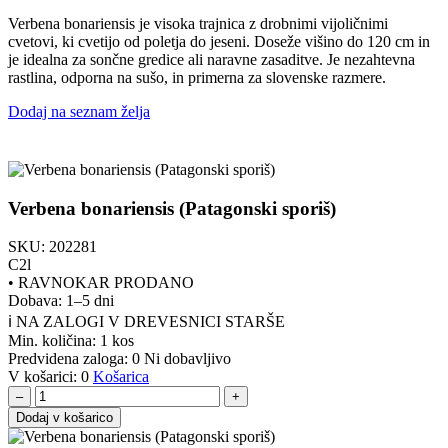
Verbena bonariensis je visoka trajnica z drobnimi vijoličnimi
cvetovi, ki cvetijo od poletja do jeseni. Doseže višino do 120 cm in
je idealna za sončne gredice ali naravne zasaditve. Je nezahtevna
rastlina, odporna na sušo, in primerna za slovenske razmere.
Dodaj na seznam želja
Verbena bonariensis (Patagonski sporiš)
SKU:
202281
C2l
•
RAVNOKAR PRODANO
Dobava: 1–5 dni
ℹ️ NA ZALOGI V DREVESNICI STARŠE
Min. količina:
1 kos
Predvidena zaloga:
0
Ni dobavljivo
V košarici:
0
Košarica
–
+
Dodaj v košarico