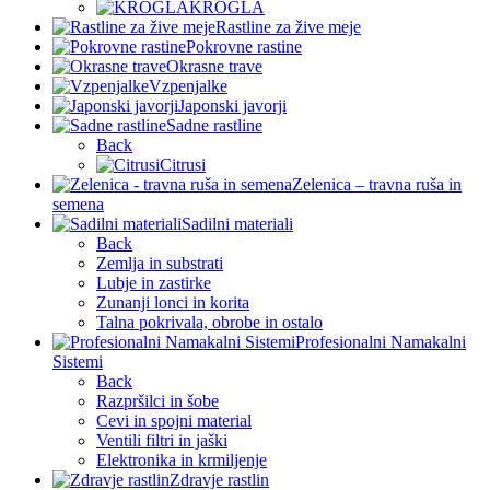
KROGLA
Rastline za žive meje
Pokrovne rastine
Okrasne trave
Vzpenjalke
Japonski javorji
Sadne rastline
Back
Citrusi
Zelenica – travna ruša in
semena
Sadilni materiali
Back
Zemlja in substrati
Lubje in zastirke
Zunanji lonci in korita
Talna pokrivala, obrobe in ostalo
Profesionalni Namakalni
Sistemi
Back
Razpršilci in šobe
Cevi in spojni material
Ventili filtri in jaški
Elektronika in krmiljenje
Zdravje rastlin