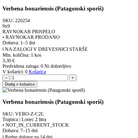
Verbena bonariensis (Patagonski sporiš)
SKU:
220254
9x9
RAVNOKAR PRISPELO
•
RAVNOKAR PRODANO
Dobava: 1–5 dni
ℹ️ NA ZALOGI V DREVESNICI STARŠE
Min. količina:
1 kos
3,30
€
Predvidena zaloga:
0
Ni dobavljivo
V košarici:
0
Košarica
–
+
Dodaj v košarico
Verbena bonariensis (Patagonski sporiš)
SKU:
VEBO-Z-C2L
Trajnica | Lonec 2 litra
•
NOT_IN_CURRENT_STOCK
Dobava: 7–15 dni
ℹ️ Redne dobave na 14 dni.