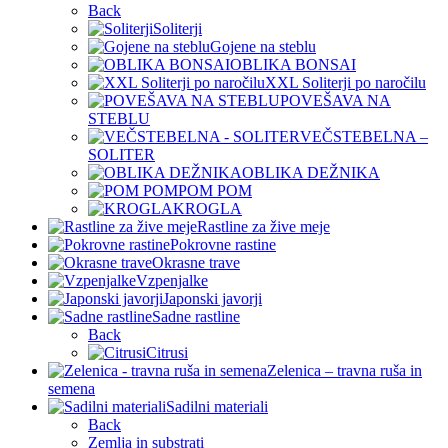
Back
Soliterji
Gojene na steblu
OBLIKA BONSAI
XXL Soliterji po naročilu
POVEŠAVA NA
STEBLU
VEČSTEBELNA –
SOLITER
OBLIKA DEŽNIKA
POM POM
KROGLA
Rastline za žive meje
Pokrovne rastine
Okrasne trave
Vzpenjalke
Japonski javorji
Sadne rastline
Back
Citrusi
Zelenica – travna ruša in
semena
Sadilni materiali
Back
Zemlja in substrati