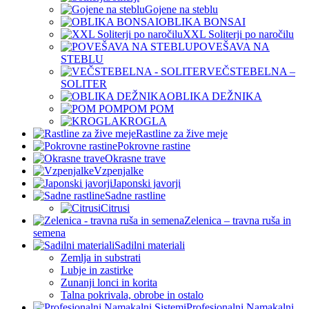
Gojene na steblu
OBLIKA BONSAI
XXL Soliterji po naročilu
POVEŠAVA NA
STEBLU
VEČSTEBELNA –
SOLITER
OBLIKA DEŽNIKA
POM POM
KROGLA
Rastline za žive meje
Pokrovne rastine
Okrasne trave
Vzpenjalke
Japonski javorji
Sadne rastline
Citrusi
Zelenica – travna ruša in
semena
Sadilni materiali
Zemlja in substrati
Lubje in zastirke
Zunanji lonci in korita
Talna pokrivala, obrobe in ostalo
Profesionalni Namakalni