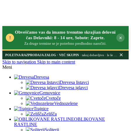
Obveščamo vas da imamo trenutno skrajšan delovni
×
!
čas Delavniki: 8 - 14 ure, Sobote: Zaprte.
Za druge termine se je potrebno predhodno naročiti.
×
POLETNA RAZPRODAJA ZALOG
· takoj dobavljivo · le še nekaj dni
Skip to navigation
Skip to main content
Meni
Drevesa
Drevesa listavci
Drevesa iglavci
Grmovnice
Cvetoče
Vednozelene
Trajnice
Zelišča
OBLIKOVANE
RASTLINE
Soliterji