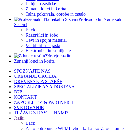
Lubje in zastirke
Zunanji lonci in korita
Talna pokrivala, obrobe in ostalo
Profesionalni Namakalni
Sistemi
Back
Razpršilci in šobe
Cevi in spojni material
Ventili filtri in jaški
Elektronika in krmiljenje
Zdravje rastlin
Zunanji lonci in korita
SPOZNAJTE NAS
UREJANJE OKOLJA
DREVESNICA STARŠE
SPECIALIZIRANA DOSTAVA
B2B
KONTAKT
ZAPOSLITEV & PARTNERJI
SVETOVANJE
TEŽAVE Z RASTLINAMI?
Jeziki
Back
Za to potrebujete WPML vtičnik. Lahko ga odstranite