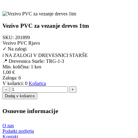
Vezivo PVC za vezanje dreves 1tm
SKU:
201899
Vezivo PVC Rjavo
✓
Na zalogi
ℹ️ NA ZALOGI V DREVESNICI STARŠE
📍 Drevesnica Starše: TRG-1-3
Min. količina:
1 kos
1,00
€
Zaloga:
6
V košarici:
0
Košarica
–
+
Dodaj v košarico
Osnovne informacije
O nas
Podatki podjetja
Kontakt