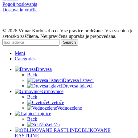
Pogoji poslovanja
Dostava in vračila
© 2026 Vrtnar Kurbus d.o.o. Vse pravice pridržane. Vsa vsebina je
avtorsko zaščitena. Neupravičena uporaba je prepovedana.
Search
Meni
Categories
Drevesa
Back
Drevesa listavci
Drevesa iglavci
Grmovnice
Back
Cvetoče
Vednozelene
Trajnice
Back
Zelišča
OBLIKOVANE
RASTLINE