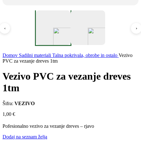
‹
›
Domov
Sadilni materiali
Talna pokrivala, obrobe in ostalo
Vezivo
PVC za vezanje dreves 1tm
Vezivo PVC za vezanje dreves
1tm
Šifra:
VEZIVO
1,00
€
Pofesionalno vezivo za vezanje dreves – rjavo
Dodaj na seznam želja