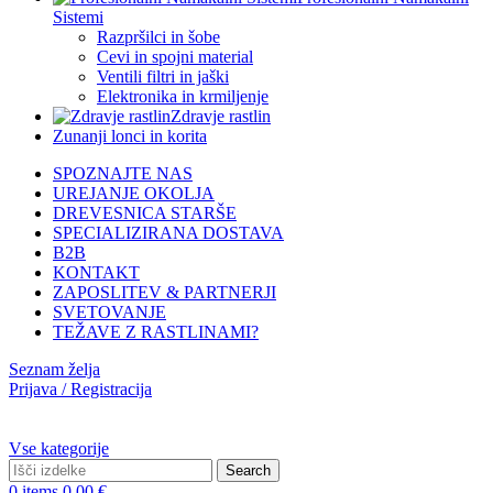
Sistemi
Razpršilci in šobe
Cevi in spojni material
Ventili filtri in jaški
Elektronika in krmiljenje
Zdravje rastlin
Zunanji lonci in korita
SPOZNAJTE NAS
UREJANJE OKOLJA
DREVESNICA STARŠE
SPECIALIZIRANA DOSTAVA
B2B
KONTAKT
ZAPOSLITEV & PARTNERJI
SVETOVANJE
TEŽAVE Z RASTLINAMI?
Seznam želja
Prijava / Registracija
Vse kategorije
Search
0
items
0,00
€