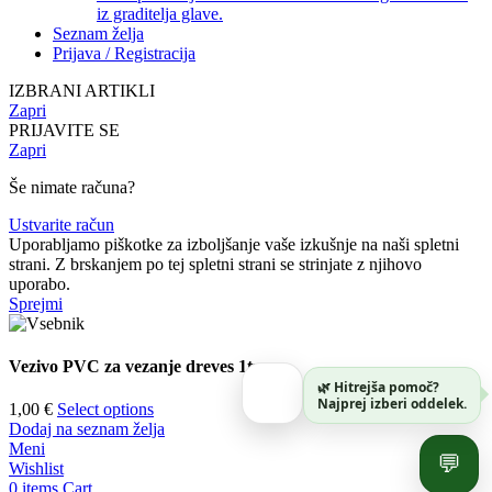
iz graditelja glave.
Seznam želja
Prijava / Registracija
IZBRANI ARTIKLI
Zapri
PRIJAVITE SE
Zapri
Še nimate računa?
Ustvarite račun
Uporabljamo piškotke za izboljšanje vaše izkušnje na naši spletni
strani. Z brskanjem po tej spletni strani se strinjate z njihovo
uporabo.
Sprejmi
Vezivo PVC za vezanje dreves 1tm
🌿 Hitrejša pomoč?
Najprej izberi oddelek.
1,00
€
Select options
Dodaj na seznam želja
Meni
💬
Wishlist
0
items
Cart