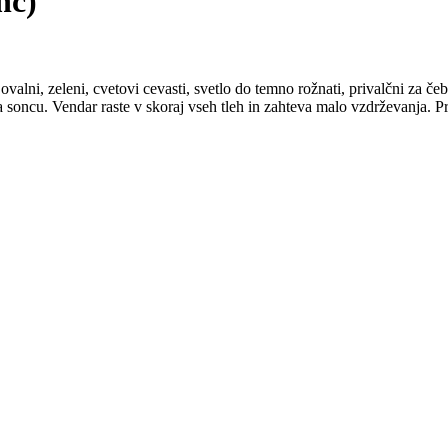
nc)
valni, zeleni, cvetovi cevasti, svetlo do temno rožnati, privalčni za č
a soncu. Vendar raste v skoraj vseh tleh in zahteva malo vzdrževanja. Pr