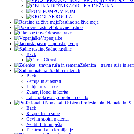
VEČSTEBELNA – S
OBLIKA DEŽNIKA
POM POM
KROGLA
Rastline za žive meje
Pokrovne rastine
Okrasne trave
Vzpenjalke
Japonski javorji
Sadne rastline
Back
Citrusi
Zelenica – travna ruša in se
Sadilni materiali
Back
Zemlja in substrati
Lubje in zastirke
Zunanji lonci in korita
Talna pokrivala, obrobe in ostalo
Profesionalni Namakalni Si
Back
Razpršilci in šobe
Cevi in spojni material
Ventili filtri in jaški
Elektronika in krmiljenje