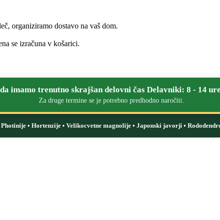
leč, organiziramo dostavo na vaš dom.
na se izračuna v košarici.
a imamo trenutno skrajšan delovni čas Delavniki: 8 - 14 ure
Za druge termine se je potrebno predhodno naročiti.
i: Photinije • Hortenzije • Velikocvetne magnolije • Japonski javorji • Rododendr