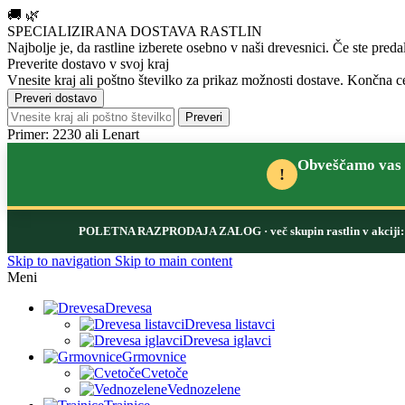
🚚
🌿
SPECIALIZIRANA DOSTAVA RASTLIN
Najbolje je, da rastline izberete osebno v naši drevesnici.
Če ste preda
Preverite dostavo v svoj kraj
Vnesite kraj ali poštno številko za prikaz možnosti dostave. Končna ce
Preveri dostavo
Preveri
Primer: 2230 ali Lenart
Obveščamo vas d
!
POLETNA RAZPRODAJA ZALOG
· več skupin rastlin v akcij
Skip to navigation
Skip to main content
Meni
Drevesa
Drevesa listavci
Drevesa iglavci
Grmovnice
Cvetoče
Vednozelene