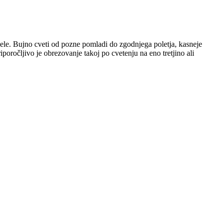
ebele. Bujno cveti od pozne pomladi do zgodnjega poletja, kasneje
iporočljivo je obrezovanje takoj po cvetenju na eno tretjino ali