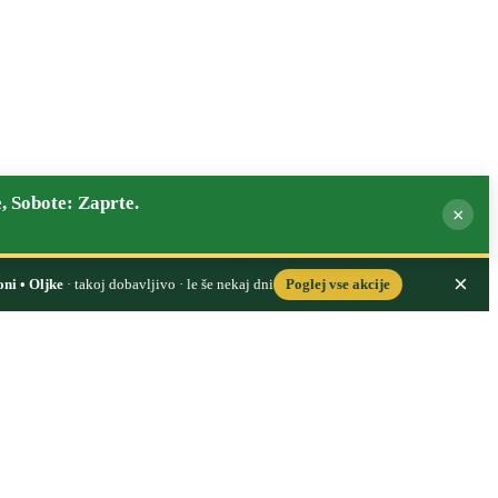
, Sobote: Zaprte.
×
×
oni • Oljke
· takoj dobavljivo · le še nekaj dni
Poglej vse akcije