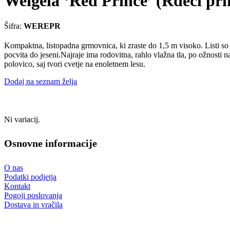
Weigela ‘Red Prince’ (Rdeči pri
Šifra:
WEREPR
Kompaktna, listopadna grmovnica, ki zraste do 1,5 m visoko. Listi so o
pocvita do jeseni.Najraje ima rodovitna, rahlo vlažna tla, po ožnosti n
polovico, saj tvori cvetje na enoletnem lesu.
Dodaj na seznam želja
Ni variacij.
Osnovne informacije
O nas
Podatki podjetja
Kontakt
Pogoji poslovanja
Dostava in vračila