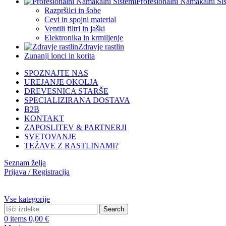
Profesionalni Namakalni Si
Razpršilci in šobe
Cevi in spojni material
Ventili filtri in jaški
Elektronika in krmiljenje
Zdravje rastlin
Zunanji lonci in korita
SPOZNAJTE NAS
UREJANJE OKOLJA
DREVESNICA STARŠE
SPECIALIZIRANA DOSTAVA
B2B
KONTAKT
ZAPOSLITEV & PARTNERJI
SVETOVANJE
TEŽAVE Z RASTLINAMI?
Seznam želja
Prijava / Registracija
Vse kategorije
Search
0
items
0,00
€