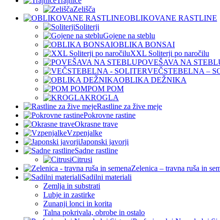
Trajnice
Zelišča
OBLIKOVANE RASTLINE
Soliterji
Gojene na steblu
OBLIKA BONSAI
XXL Soliterji po naročilu
POVEŠAVA NA STEBL
VEČSTEBELNA – S
OBLIKA DEŽNIKA
POM POM
KROGLA
Rastline za žive meje
Pokrovne rastine
Okrasne trave
Vzpenjalke
Japonski javorji
Sadne rastline
Citrusi
Zelenica – travna ruša in se
Sadilni materiali
Zemlja in substrati
Lubje in zastirke
Zunanji lonci in korita
Talna pokrivala, obrobe in ostalo