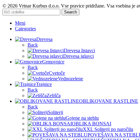
© 2026 Vrtnar Kurbus d.o.o. Vse pravice pridržane. Vsa vsebina je a
Search
Meni
Categories
Drevesa
Back
Drevesa listavci
Drevesa iglavci
Grmovnice
Back
Cvetoče
Vednozelene
Trajnice
Back
Zelišča
OBLIKOVANE RASTLINE
Back
Soliterji
Gojene na steblu
OBLIKA BONSAI
XXL Soliterji po naročilu
POVEŠAVA NA STEBL